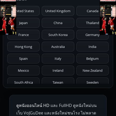
1991
1990
1989
1988
1987
United States
United Kingdom
Canada
1986
1985
1984
1983
1982
Japan
China
Thailand
1981
1980
1979
1978
1977
France
South Korea
Germany
1976
1975
1974
1973
1972
Hong Kong
Australia
India
1971
1970
1969
1968
1967
Spain
Italy
Belgium
1966
1965
1964
1963
1962
Mexico
Ireland
New Zealand
1961
1959
1958
1955
1954
South Africa
Taiwan
Sweden
1953
1952
1951
1950
1946
Netherlands
Russia
Poland
ดูหนังออนไลน์ HD
และ FullHD ดูหนังใหม่บน
1945
1942
1941
1940
1939
Hungary
Denmark
Bulgaria
เว็บ VoJGuDee และหนังใหม่ชนโรง ไม่พลาด