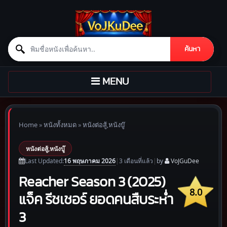
Search for:
ค้นหา
Skip to content
TOGGLE
MENU
NAVIGATION
Home
»
หนังทั้งหมด
»
หนังต่อสู้,หนังบู๊
หนังต่อสู้,หนังบู๊
16 พฤษภาคม 2026
Last Updated:
|
3 เดือน
ที่แล้ว
|
by
VoJGuDee
Reacher Season 3 (2025)
8.0
แจ็ค รีชเชอร์ ยอดคนสืบระห่ำ
3