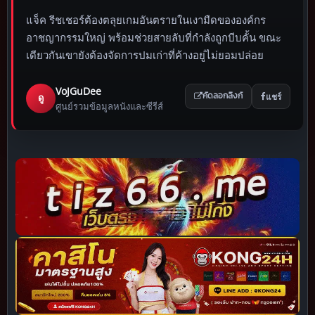
แจ็ค รีชเชอร์ต้องตลุยเกมอันตรายในเงามืดขององค์กร
อาชญากรรมใหญ่ พร้อมช่วยสายลับที่กำลังถูกบีบคั้น ขณะ
เดียวกันเขายังต้องจัดการปมเก่าที่ค้างอยู่ไม่ยอมปล่อย
VoJGuDee
แชร์
ดู
คัดลอกลิงก์
ศูนย์รวมข้อมูลหนังและซีรีส์