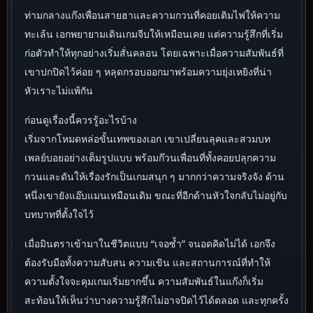
ท่ามกลางแก๊งเพื่อนสายฮาและความกวนที่คอยเติมไฟให้ความ
ทะเล้น เอกพยายามเดินเกมจีบให้เหมือนเคย แต่ความรู้สึกที่เริ่ม
ก่อตัวทำให้ทุกอย่างเริ่มสั่นคลอน โดยเฉพาะเมื่อความสัมพันธ์ที่
เขาปกปิดไว้ค่อย ๆ หลุดกรอบออกมาพร้อมความยุ่งเหยิงที่น่า
หัวเราะไม่แพ้กัน
ก่อนดูเรื่องนี้ควรรู้อะไรบ้าง
เริ่มจากโหมดหล่อขั้นเทพของเอก เขาเปลี่ยนลุคและสวมบท
เพลย์บอยอย่างเต็มรูปแบบ พร้อมก๊วนเพื่อนที่ทั้งคอยปลุกความ
กวนและดันให้เรื่องรักเป็นเกมสนุก ๆ มากกว่าความจริงจัง ด้าน
หนึ่งเขายังแอ๊บแมนเหมือนเดิม ขณะที่อีกด้านหัวใจกลับไม่อยู่กับ
บทบาทที่ตั้งใจไว้
เมื่อมินตราเข้ามาในชีวิตแบบ “เจอซ้ำ” จนอดคิดไม่ได้ เอกจึง
ต้องรับมือทั้งความสับสน ความเขิน และสถานการณ์ที่ทำให้
ความตั้งใจจะคุมเกมเริ่มยากขึ้น ความสัมพันธ์ในแก๊งก็เริ่ม
สะท้อนให้เห็นว่าบางความรู้สึกไม่อาจปิดไว้ได้ตลอด และทุกครั้ง