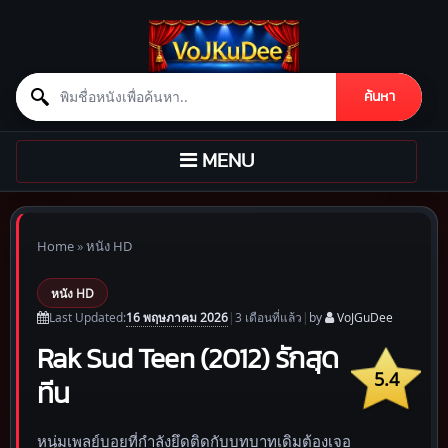
Search for:
ค้นหา
Skip to content
TOGGLE
MENU
NAVIGATION
Home
»
หนัง HD
หนัง HD
16 พฤษภาคม 2026
Last Updated:
|
3 เดือน
ที่แล้ว
|
by
VoJGuDee
Rak Sud Teen (2012) รักสุด
5.4
ทีน
หนุ่มเพลย์บอยที่กำลังยึดติดกับบทบาทเดิมต้องเจอ