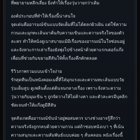
ที่พยายามหลีกเลี่ยง ยิ่งทำให้เรื่องวุ่นวายกว่าเดิม
องค์ประกอบที่ทำให้เรื่องนี้น่าสนใจ
จุดเด่นคืออารมณ์ขันแบบจัดเต็มที่ไม่ได้ตลกผิวเผิน แต่ใช้ความ
กวนและมุกทะเล้นมาคั่นกับความเขินและความจริงใจของตัว
ละคร ทำให้หนังดูเบาสบายแม้มีเรื่องของอารมณ์ในใจซ่อนอยู่
และจังหวะการเล่าเรื่องยังพุ่งไปข้างหน้าด้วยคาแรกเตอร์แก๊ง
เพื่อนที่ช่วยกันขยายสีสันให้ทั้งเรื่องคึกคักตลอด
รีวิวภาพรวมแบบเข้าใจง่าย
รักสุดทีนเป็นหนังคอมเมดี้ที่ใส่มุกแรงและความทะเล้นแบบวัย
รุ่นเต็มสูบ ดูเพลินตั้งแต่ต้นจนกลางเรื่อง เพราะจังหวะความ
วุ่นวายกับมุมเขิน ๆ ถูกจัดวางให้ไม่ค้างคา และตัวละครมีบุคลิก
ชัดเจนทำให้แก๊งดูมีสีสัน
จุดสังเกตคืออารมณ์ขันนำอยู่พอสมควร บางช่วงอาจรู้สึกว่า
ความจริงจังถูกกลบด้วยความกวน แต่ถ้าชอบหนังเบา ๆ ที่เน้น
ความสนุกและความสัมพันธ์แบบค่อย ๆ สั่นคลอน หนังเรื่องนี้