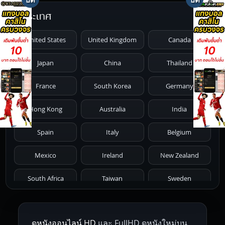
ประเทศ
1991
1990
1989
1988
1987
United States
United Kingdom
Canada
1986
1985
1984
1983
1982
Japan
China
Thailand
1981
1980
1979
1978
1977
France
South Korea
Germany
1976
1975
1974
1973
1972
Hong Kong
Australia
India
1971
1970
1969
1968
1967
Spain
Italy
Belgium
1966
1965
1964
1963
1962
Mexico
Ireland
New Zealand
1961
1959
1958
1955
1954
South Africa
Taiwan
Sweden
1953
1952
1951
1950
1946
Netherlands
Russia
Poland
ดูหนังออนไลน์ HD
และ FullHD ดูหนังใหม่บน
1945
1942
1941
1940
1939
Hungary
Denmark
Bulgaria