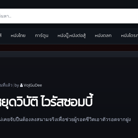
ส์
หนังไทย
การ์ตูน
หนังบู๊,หนังต่อสู้
หนังตลก
หนังไตร
อน
ที่แล้ว
|
by
VoJGuDee
ดวิบัติ ไวรัสซอมบี้
เคยจับปืนต้องลงสนามจริงเพื่อช่วยผู้รอดชีวิตเอาตัวรอดจากฝูง