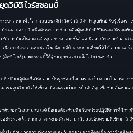
ดวิบัติ ไวรัสซอมบี้
นาระบาดหนักทั่วโลก มนุษยชาติกำลังเข้าใกล้คำว่าสูญพันธุ์ รับรู้เรื่องร
ยังลอส แองเจลิสเพื่อค้นหาและช่วยเหลือผู้คนที่ยังมีชีวิตรอดให้รอดพ้นจ
“คิดว่ามันเป็นเกม แล้วทุกอย่างจะง่ายขึ้น” แต่เมื่อเธอก้าวขาเข้าลอส แอ
ชีวิต เพื่อเอาตัวรอด และช่วยโลกนี้จากผีดิบกระหายเลือดให้ได้ ภาพยนต
นิส (มิสซี่ ไพล์) ฝ่าดงซอมบี้ให้ผู้ชมทุกคนได้ระทึกไปพร้อมๆ กัน
เปลี่ยนผู้ติดเชื้อให้กลายเป็นฝูงซอมบี้อย่างรวดเร็ว ความโกลาหลกระจ
เรนถูกเรียกตัวให้เข้ามามีส่วนร่วมในภารกิจสำคัญ เพื่อช่วยค้นหาและ
าตัวรอดในสนามรบ แต่เมื่อเธอต้องร่วมทีมกับหน่วยปฏิบัติการที่มีภารกิ
สินใจอย่างรวดเร็ว ท่ามกลางแรงกดดัน ความกลัว และอันตรายที่เข้ามาใกล
ิส ที่เต็มไปด้วยซากความพังทลายและภัยคุกคามจากผู้ติดเชื้อ การร่วมมื