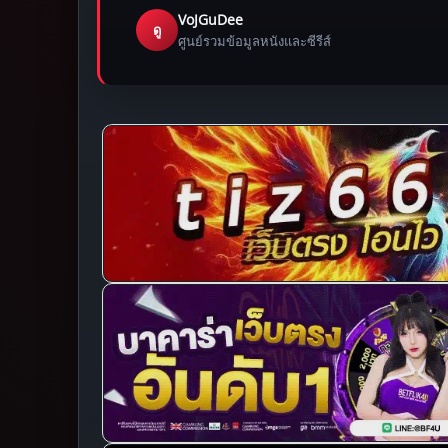
VoJGuDee
ดู
ศูนย์รวมข้อมูลหนังและซีรีส์