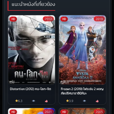
แนะนำหนังที่เกี่ยวข้อง
2012
2019
HD
HD
หนัง
หนัง
ชีวิต
ทั้งหมด
Distortion (2012) คน-โลก-จิต
Frozen 2 (2019) โฟรเซ่น 2 ผจญ
ภัยปริศนาราชินีหิมะ
6.3
3.9
2021
2005
HD
HD