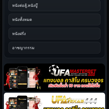
หนังต่อสู้,หนังบู๊
หนังทั้งหมด
หนังฝรั่ง
อาชญากรรม