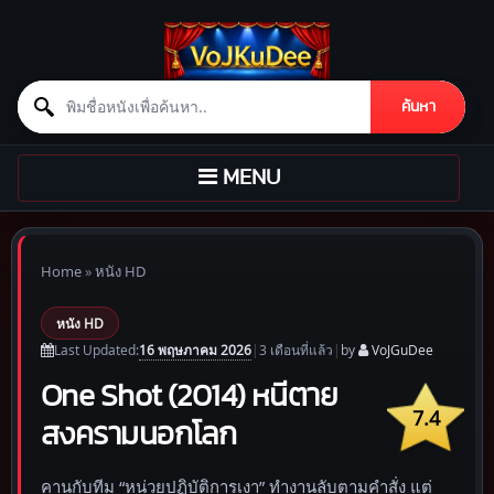
Search for:
ค้นหา
Skip to content
TOGGLE
MENU
NAVIGATION
Home
»
หนัง HD
หนัง HD
16 พฤษภาคม 2026
Last Updated:
|
3 เดือน
ที่แล้ว
|
by
VoJGuDee
One Shot (2014) หนีตาย
7.4
สงครามนอกโลก
คานกับทีม “หน่วยปฏิบัติการเงา” ทำงานลับตามคำสั่ง แต่