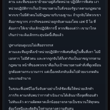
คาน และทีมของเขาย้ายมาอยู่สังกัดหน่วย ปฏิบัติการพิเศษ เงา
หน่วยปฏิบัติการเก็บเป้าหมายตามใบสั่งของรัฐบาลตามกฏหมาย
พวกเขาไม่มีตัวตนไม่มีกฏหมายรับรองฐานะ ถ้าถูกจับได้พวกเขา
คืออาชญากร ภารกิจของหน่วยถูกจับตามองโดย เอฟ บี ไอ ที่
ต้องการให้เขาล้มเลิกปฏิบัติการนี้ หากเพียงแต่ว่า เขามาไกล
เกินกว่าจะล้มเลิกกระสุนนัดนี้เสียแล้ว
ปูทางก่อนดูแบบไม่เสียอรรถรส
คานและทีมถูกดึงเข้าหน่วยปฏิบัติการพิเศษที่อยู่ในพื้นที่เทา ไม่มี
เอกสาร ไม่มีตัวตน และหากถูกจับได้ก็เท่ากับเป็นอาชญากรตาม
กฎหมาย หน้าที่ของพวกเขาคือเก็บเป้าหมายตามคำสั่งที่ดูเหมือน
ถูกต้องตามกระบวนการ แต่เบื้องหลังกลับเต็มไปด้วยแรงกดดัน
และเกมอำนาจ
ในขณะที่เอฟบีไอเริ่มจับตาอย่างใกล้ชิดเพื่อให้หน่วยเลิกทำ
ภารกิจ คานกลับพบว่าการดำเนินงานได้เดินมาถึงจุดที่ถอนตัว
ไม่ทันแล้ว ความผิดพลาดเล็กน้อยอาจกลายเป็นชนวนให้ทุกคน
ต้องวิ่งหนีและตัดสินใจท่ามกลางความสับสน