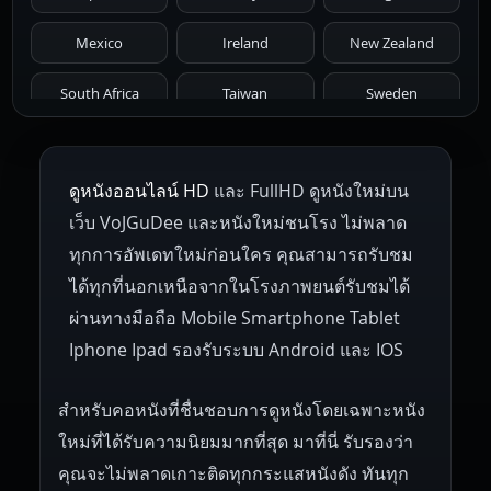
1966
1965
1964
1963
1962
Mexico
Ireland
New Zealand
1961
1959
1958
1955
1954
South Africa
Taiwan
Sweden
1953
1952
1951
1950
1946
Netherlands
Russia
Poland
ดูหนังออนไลน์ HD
และ FullHD ดูหนังใหม่บน
1945
1942
1941
1940
1939
Hungary
Denmark
Bulgaria
เว็บ VoJGuDee และหนังใหม่ชนโรง ไม่พลาด
Czech Republic
Brazil
Turkey
1938
1937
1930
1928
1916
ทุกการอัพเดทใหม่ก่อนใคร คุณสามารถรับชม
ได้ทุกที่นอกเหนือจากในโรงภาพยนต์รับชมได้
ผ่านทางมือถือ Mobile Smartphone Tablet
Iphone Ipad รองรับระบบ Android และ IOS
สำหรับคอหนังที่ชื่นชอบการดูหนังโดยเฉพาะหนัง
ใหม่ที่ได้รับความนิยมมากที่สุด มาที่นี่ รับรองว่า
คุณจะไม่พลาดเกาะติดทุกกระแสหนังดัง ทันทุก