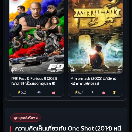
หนัง
ต่อสู้,หนัง
หนัง
บู๊
HD
[F9] Fast & Furious 9 (2021)
Mirrormask (2005) อภินิหาร
[ฟาส 9] (เร็ว..แรงทะลุนรก 9)
หน้ากากมหัศจรรย์
5.2
6.7
พูดคุยหลังรับชม
ความคิดเห็นเกี่ยวกับ One Shot (2014) หนี