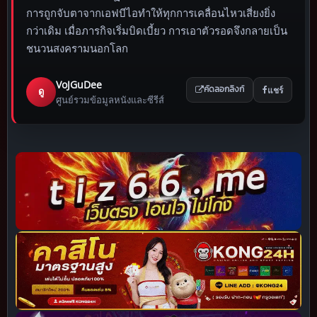
การถูกจับตาจากเอฟบีไอทำให้ทุกการเคลื่อนไหวเสี่ยงยิ่ง
กว่าเดิม เมื่อภารกิจเริ่มบิดเบี้ยว การเอาตัวรอดจึงกลายเป็น
ชนวนสงครามนอกโลก
VoJGuDee
แชร์
ดู
คัดลอกลิงก์
ศูนย์รวมข้อมูลหนังและซีรีส์