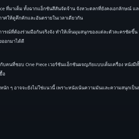
ce ที่มาเต็ม ทั้งฉากแอ็กชันสีสันจัดจ้าน จังหวะตลกที่ยังคงเอกลักษณ์ แ
ศให้ดูคึกคักและอันตรายในเวลาเดียวกัน
ณ์ที่ต้องร่วมมือกันจริงจัง ทำให้เห็นมุมสนุกของแต่ละตัวละครชัดขึ้น ห
องออกมาได้ดี
าะกับคนที่ชอบ One Piece เวอร์ชันแอ็กชันผจญภัยแบบเต็มเครื่อง หนังมี
ื้อ
าหนัก ๆ อาจจะยังไม่ใช่แนวนี้ เพราะหนังเน้นความมันและความสนุกเป็นห