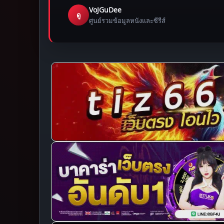
VoJGuDee
ดู
ศูนย์รวมข้อมูลหนังและซีรีส์