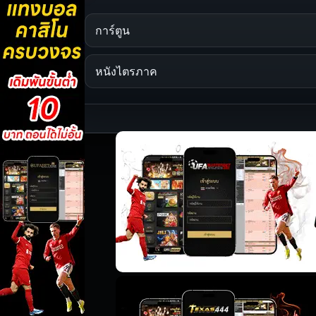
การ์ตูน
หนังไตรภาค