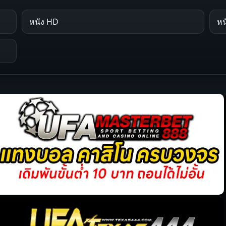
หนัง HD
หน