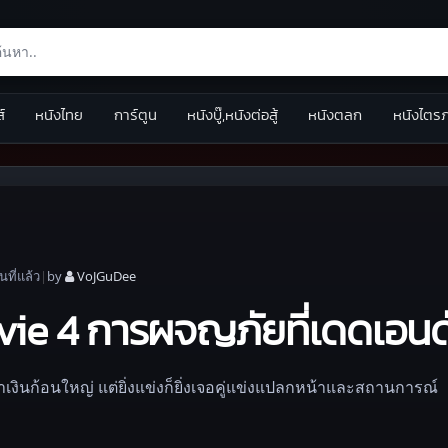
ส์
หนังไทย
การ์ตูน
หนังบู๊,หนังต่อสู้
หนังตลก
หนังไตร
อน
ที่แล้ว
|
by
VoJGuDee
ie 4 การผจญภัยที่เดดเอนด
าเงินก้อนใหญ่ แต่ยิ่งแข่งก็ยิ่งเจอคู่แข่งแปลกหน้าและสถานการณ์