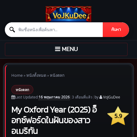
Search for:
ค้นหา
Skip to content
TOGGLE
MENU
NAVIGATION
Home
»
หนังทั้งหมด
»
หนังตลก
หนังตลก
16 พฤษภาคม 2026
Last Updated:
|
3 เดือน
ที่แล้ว
|
by
VoJGuDee
My Oxford Year (2025) อ็
5.9
อกซ์ฟอร์ดในฝันของสาว
อเมริกัน