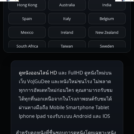
Hong Kong
Australia
India
1971
1970
1969
1968
1967
Spain
Italy
Belgium
1966
1965
1964
1963
1962
Mexico
Ireland
New Zealand
1961
1959
1958
1955
1954
South Africa
Taiwan
Sweden
1953
1952
1951
1950
1946
Netherlands
Russia
Poland
ดูหนังออนไลน์ HD
และ FullHD ดูหนังใหม่บน
1945
1942
1941
1940
1939
Hungary
Denmark
Bulgaria
เว็บ VoJGuDee และหนังใหม่ชนโรง ไม่พลาด
Czech Republic
Brazil
Turkey
1938
1937
1930
1928
1916
ทุกการอัพเดทใหม่ก่อนใคร คุณสามารถรับชม
ได้ทุกที่นอกเหนือจากในโรงภาพยนต์รับชมได้
ผ่านทางมือถือ Mobile Smartphone Tablet
Iphone Ipad รองรับระบบ Android และ IOS
สำหรับคอหนังที่ชื่นชอบการดูหนังโดยเฉพาะหนัง