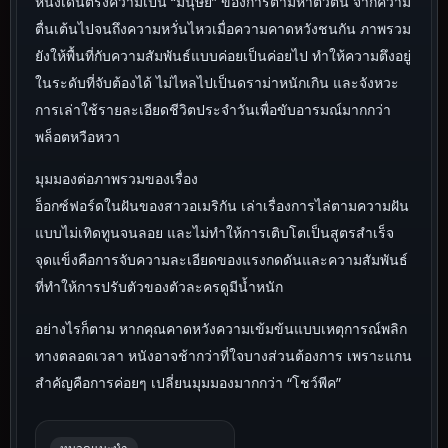
หนังเด่นตรงความเป็น “มนุษย์” ของการตามหาตัวตน จากความ
ตื่นเต้นไปจนถึงความหวั่นไหวเมื่อความคาดหวังชนกัน ภาพรวม
ยังให้พื้นที่กับความสัมพันธ์แบบค่อยเป็นค่อยไป ทำให้ความตึงอยู่
ในระดับที่จับต้องได้ ไม่ไหลไปเป็นดราม่าหนักเกิน และจังหวะ
การเล่าใช้รายละเอียดชีวิตประจำวันเพื่อขับอารมณ์มากกว่า
พล็อตหวือหวา
มุมมองต่อภาพรวมของเรื่อง
อ็อกซ์ฟอร์ดในฝันของสาวอเมริกัน เล่าเรื่องการไล่ตามความฝัน
แบบไม่เทิดทูนจนลอย และไม่ทำให้การเติบโตเป็นสูตรสำเร็จ
จุดแข็งคือการจับความละเอียดของแรงกดดันและความสัมพันธ์
ที่ทำให้การปรับตัวของตัวละครดูมีน้ำหนัก
อย่างไรก็ตาม หากคุณคาดหวังความเข้มข้นแบบเหตุการณ์พลิก
ทางตลอดเวลา หนังอาจช้ากว่าที่ใจบางส่วนต้องการ เพราะแกน
สำคัญคือการค่อยๆ เปลี่ยนมุมมองมากกว่า “โชว์พีค”
หมวดแนะนำ