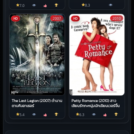
8.3
7.0
2007
2010
HD
HD
ผจญ
หนัง
ภัย
HD
The Last Legion (2007) ตำนาน
Petty Romance (2010) สาว
ดาบคิงอาเธอร์
เซียนรักกะหนุ่มนักเขียนเวอร์จิ้น
5.4
6.3