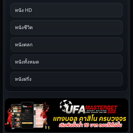
หนัง HD
หนังชีวิต
หนังตลก
หนังทั้งหมด
หนังฝรั่ง