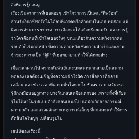
สิ่งที่ควรรู้ก่อนดู
เรื่องเริ่มจากการที่เธอค่อยๆ เข้าใจว่าการเป็นคน “ที่พร้อม”
สำหรับอ็อกซ์ฟอร์ดไม่ได้จบที่เกรดหรือคำตอบในแบบทดสอบ แต่
คือการอ่านบรรยากาศ การเลือกจะโต้แย้งหรือยอมรับ และการรู้
ว่าใครคือคนที่เข้าใจเธอจริงๆ ขณะเดียวกันความหวังจากคน
รอบตัวก็เริ่มกดหนัก ทั้งความคาดหวังเชิงความสำเร็จและภาพ
จำของความเป็น “ผู้ดี” ที่เธอพยายามทำให้ได้ทุกอย่าง
เมื่อเวลาผ่านไป ความสัมพันธ์และบทสนทนากลายเป็นสนาม
ทดลอง เธอต้องเผชิญทั้งความเข้าใจผิด การสื่อสารที่คลาด
เคลื่อน และช่วงเวลาที่ความมั่นใจหายไปชั่วคราว บางวันเธอ
รู้สึกเหมือนอยู่ถูกทาง บางวันกลับเหมือนตกร่อง เพราะสิ่งที่เรียน
รู้ไม่ได้มาในรูปแบบคำสั่งสอนเสมอไป แต่มักเกิดจากอารมณ์
ความกลัว และแรงผลักจากเหตุการณ์เล็กๆ ที่สะสมจนทำให้การ
ตัดสินใจใหญ่ๆ เปลี่ยนรูปไป
เสน่ห์ของเรื่องนี้