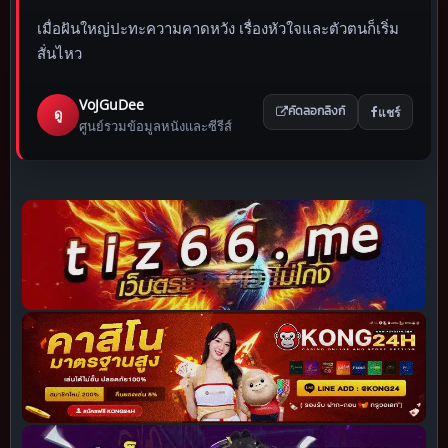
เมื่อฝันใหญ่ปะทะความคาดหวัง เรื่องหัวใจและตัวตนก็เริ่ม
สั่นไหว
VoJGuDee
แชร์
ดู
คัดลอกลิงก์
ศูนย์รวมข้อมูลหนังและซีรีส์