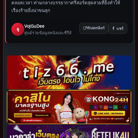
ตลอดเวลา ท่ามกลางบรรยากาศรีสอร์ตสุดสวยที่ยิ่งทำให้
เรื่องร้ายยิ่งน่าขนลุก
VoJGuDee
แชร์
ดู
คัดลอกลิงก์
ศูนย์รวมข้อมูลหนังและซีรีส์