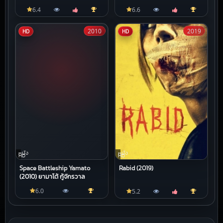
6.4
6.6
2010
2019
HD
HD
หนัง
หนัง
HD
HD
Space Battleship Yamato
Rabid (2019)
(2010) ยามาโต้ กู้จักรวาล
6.0
5.2