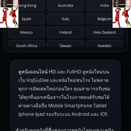
Hong Kong
Australia
India
1971
1970
1969
1968
1967
Spain
Italy
Belgium
1966
1965
1964
1963
1962
Mexico
Ireland
New Zealand
1961
1959
1958
1955
1954
South Africa
Taiwan
Sweden
1953
1952
1951
1950
1946
Netherlands
Russia
Poland
ดูหนังออนไลน์ HD
และ FullHD ดูหนังใหม่บน
1945
1942
1941
1940
1939
Hungary
Denmark
Bulgaria
เว็บ VoJGuDee และหนังใหม่ชนโรง ไม่พลาด
Czech Republic
Brazil
Turkey
1938
1937
1930
1928
1916
ทุกการอัพเดทใหม่ก่อนใคร คุณสามารถรับชม
ได้ทุกที่นอกเหนือจากในโรงภาพยนต์รับชมได้
ผ่านทางมือถือ Mobile Smartphone Tablet
Iphone Ipad รองรับระบบ Android และ IOS
สำหรับคอหนังที่ชื่นชอบการดูหนังโดยเฉพาะหนัง