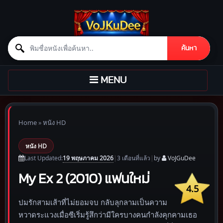
Search for:
ค้นหา
Skip to content
TOGGLE
MENU
NAVIGATION
Home
»
หนัง HD
หนัง HD
19 พฤษภาคม 2026
Last Updated:
|
3 เดือน
ที่แล้ว
|
by
VoJGuDee
My Ex 2 (2010) แฟนใหม่
4.5
ปมรักสามเส้าที่ไม่ยอมจบ กลับลุกลามเป็นความ
หวาดระแวงเมื่อซีเริ่มรู้สึกว่ามีใครบางคนกำลังคุกคามเธอ