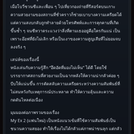
เมื่อโบวี่ชวนซีและเพื่อน ๆ ไปเที่ยวกองถ่ายที่รีสอร์ตบนเกาะ
ความสวยงามของสถานที่ชั่วคราวก็ช่วยเบาบางความเครียดได้
แต่ความสงบกลับถูกทำลายด้วยโทรศัพท์และการคุกคามที่เกิด
ขึ้นซ้ำ ๆ จนซีหวาดระแวงว่าสิ่งที่ตามเธออยู่คือใครกันแน่ เป็น
เพราะอ๊อฟที่ยังไม่เลิก หรือเป็นเงาของความสูญเสียที่ไม่ยอมจบ
ลงจริง ๆ
เสน่ห์ของเรื่องนี้
หนังเล่นกับความรู้สึก “อึดอัดที่มองไม่เห็น” ได้ดี โดยใช้
บรรยากาศสถานที่สวยงามเป็นฉากหลังให้ความน่ากลัวค่อย ๆ
บีบให้แน่นขึ้น การตัดสลับความเครียดระหว่างความสัมพันธ์ที่
ไม่สมหวังกับเหตุการณ์ประหลาด ทำให้ความลุ้นและความ
กดดันไหลต่อเนื่อง
มุมมองต่อภาพรวมของเรื่อง
My Ex 2 (แฟนใหม่) เป็นหนังแนวเข้มที่ใช้ความสัมพันธ์เป็น
ชนวนความสยอง ทำให้เรื่องไม่ได้กลัวแค่ภาพน่าขนลุก แต่กลัว