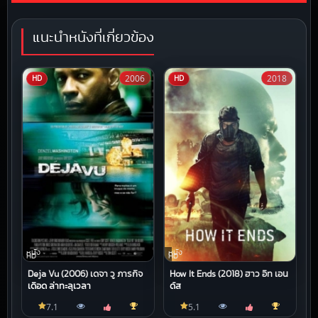
แนะนำหนังที่เกี่ยวข้อง
2006
2018
HD
HD
หนัง
หนัง
HD
HD
Deja Vu (2006) เดจา วู ภารกิจ
How It Ends (2018) ฮาว อิท เอน
เดือด ล่าทะลุเวลา
ด์ส
7.1
5.1