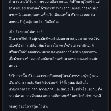
อำนาจโดยได้รับความช่วยเหลือจากทอม ที่ปรึกษาผู้ใกล้ชิด แต่
อำนาจของเขากำลังได้รับการท้าทายจากนักเลงชาวอิตาเลียน
นายหนึ่งและสมุนแสนเหี้ยมไม่เพียงแค่นั้น ลีโอและทอม ยัง
ตกหลุมรักผู้หญิงคนเดียวกันอีกด้วย
เนื้อเรื่องแบบไม่สปอยล์
ลีโอ มาเฟียไอริชผู้ทรงอิทธิพลกำลังพยายามคุมสถานการณ์ใน
เมืองที่อำนาจเปลี่ยนมือเร็วกว่าใครจะตั้งตัวได้ เขามีทอมที่
ปรึกษาใกล้ชิดคอยวางหมาก แต่ทุกอย่างกลับเริ่มหลุดจากราง
เมื่อฝ่ายตรงข้ามจากโลกอิตาเลียนเข้ามาแทรกแซงอย่างหนัก
หน่วง
ยิ่งไปกว่านั้น ลีโอและทอมกลับตกอยู่ในวงโคจรของผู้หญิงคน
เดียวกัน ความสัมพันธ์ที่ซับซ้อนทำให้ทั้งคู่ต้องตัดสินใจ
ท่ามกลางความกลัว ความภักดี และผลประโยชน์ที่ยื้อแย่งกัน ทั้ง
การต่อรอง การหักหลัง และเกมที่เล่นกับชีวิตคนใกล้เข้ามาทุกที
ก่อนดูเรื่องนี้ควรรู้อะไรบ้าง