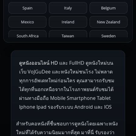
1971
1970
1969
1968
1967
Spain
Italy
Belgium
1966
1965
1964
1963
1962
Mexico
Ireland
New Zealand
1961
1959
1958
1955
1954
South Africa
Taiwan
Sweden
1953
1952
1951
1950
1946
Netherlands
Russia
Poland
ดูหนังออนไลน์ HD
และ FullHD ดูหนังใหม่บน
1945
1942
1941
1940
1939
Hungary
Denmark
Bulgaria
เว็บ VoJGuDee และหนังใหม่ชนโรง ไม่พลาด
Czech Republic
Brazil
Turkey
1938
1937
1930
1928
1916
ทุกการอัพเดทใหม่ก่อนใคร คุณสามารถรับชม
ได้ทุกที่นอกเหนือจากในโรงภาพยนต์รับชมได้
ผ่านทางมือถือ Mobile Smartphone Tablet
Iphone Ipad รองรับระบบ Android และ IOS
สำหรับคอหนังที่ชื่นชอบการดูหนังโดยเฉพาะหนัง
ใหม่ที่ได้รับความนิยมมากที่สุด มาที่นี่ รับรองว่า