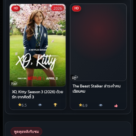
2026
HD
HD
หนัง
HD
หนัง
ตลก
The Beast Stalker ล่าระห่ำคน
เฉือนคม
XO, Kitty Season 3 (2026) ด้วย
รัก จากคิตตี้ 3
6.5
6.9
พูดคุยหลังรับชม