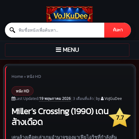
Search for:
ค้นหา
Skip to content
TOGGLE
MENU
NAVIGATION
Home
»
หนัง HD
หนัง HD
19 พฤษภาคม 2026
Last Updated:
|
3 เดือน
ที่แล้ว
|
by
VoJGuDee
Miller’s Crossing (1990) เดน
7.7
ล้างเดือด
เดนล้างเดือดเล่าเกมอำนาจของมาเฟียไอริชที่กำลังสั่น