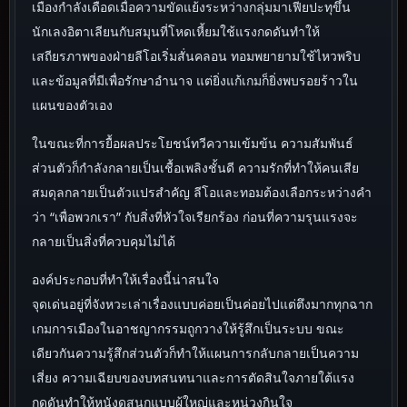
เมืองกำลังเดือดเมื่อความขัดแย้งระหว่างกลุ่มมาเฟียปะทุขึ้น
นักเลงอิตาเลียนกับสมุนที่โหดเหี้ยมใช้แรงกดดันทำให้
เสถียรภาพของฝ่ายลีโอเริ่มสั่นคลอน ทอมพยายามใช้ไหวพริบ
และข้อมูลที่มีเพื่อรักษาอำนาจ แต่ยิ่งแก้เกมก็ยิ่งพบรอยร้าวใน
แผนของตัวเอง
ในขณะที่การยื้อผลประโยชน์ทวีความเข้มข้น ความสัมพันธ์
ส่วนตัวก็กำลังกลายเป็นเชื้อเพลิงชั้นดี ความรักที่ทำให้คนเสีย
สมดุลกลายเป็นตัวแปรสำคัญ ลีโอและทอมต้องเลือกระหว่างคำ
ว่า “เพื่อพวกเรา” กับสิ่งที่หัวใจเรียกร้อง ก่อนที่ความรุนแรงจะ
กลายเป็นสิ่งที่ควบคุมไม่ได้
องค์ประกอบที่ทำให้เรื่องนี้น่าสนใจ
จุดเด่นอยู่ที่จังหวะเล่าเรื่องแบบค่อยเป็นค่อยไปแต่ตึงมากทุกฉาก
เกมการเมืองในอาชญากรรมถูกวางให้รู้สึกเป็นระบบ ขณะ
เดียวกันความรู้สึกส่วนตัวก็ทำให้แผนการกลับกลายเป็นความ
เสี่ยง ความเฉียบของบทสนทนาและการตัดสินใจภายใต้แรง
กดดันทำให้หนังดูสนุกแบบผู้ใหญ่และหน่วงกินใจ