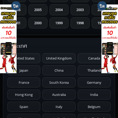
2006
2005
2004
2003
2002
2001
2000
1999
1998
1997
1996
1995
1994
1993
1992
ประเทศ
1991
1990
1989
1988
1987
United States
United Kingdom
Canada
1986
1985
1984
1983
1982
Japan
China
Thailand
1981
1980
1979
1978
1977
France
South Korea
Germany
1976
1975
1974
1973
1972
Hong Kong
Australia
India
1971
1970
1969
1968
1967
Spain
Italy
Belgium
1966
1965
1964
1963
1962