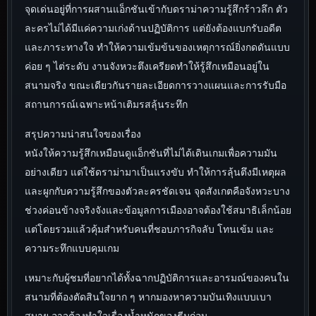
จุดเด่นอยู่ที่การผสานแอ็กชันเข้ากับดราม่าความรู้สึกร้าวลึก ตัว
ละครไม่ได้มีแค่ความเก่งด้านปฏิบัติการ แต่ยังต้องแบกรับอดีต
และภาระทางใจ ทำให้ความเข้มข้นของเหตุการณ์ยิ่งกดดันแบบ
ค่อย ๆ ไต่ระดับ งานจังหวะตึงเครียดทำให้รู้สึกเหมือนอยู่ใน
สนามจริง ขณะเดียวกันรายละเอียดการวางแผนและการรับมือ
สถานการณ์เฉพาะหน้าเติมรสลุ้นระทึก
สรุปความน่าสนใจของเรื่อง
หนังให้ความรู้สึกเหมือนดูแอ็กชันที่ไม่ได้เดินเกมเพื่อความมัน
อย่างเดียว แต่ใช้ดราม่ามาเป็นแรงขับ ทำให้การลุ้นตึงมีเหตุผล
และผูกกับความรู้สึกของตัวละครชัดเจน จุดสังเกตคือจังหวะบาง
ช่วงค่อนข้างจริงจังและข้อมูลการเมืองอาจต้องใช้สมาธิเล็กน้อย
แต่โดยรวมแล้วคุ้มสำหรับคนที่ชอบภารกิจลับ โทนเข้ม และ
ความระทึกแบบคุมเกม
เหมาะกับผู้ชมที่อยากได้ทั้งฉากปฏิบัติการและอารมณ์ของคนใน
สนามที่ต้องตัดสินใจยาก ๆ หากมองหาความบันเทิงแบบเบา
สบาย อาจต้องทำใจเรื่องน้ำหนักของธีมก่อน