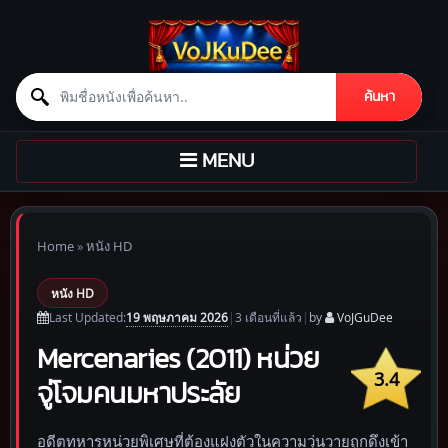
Search for:
ค้นหา
Skip to content
TOGGLE
MENU
NAVIGATION
Home
»
หนัง HD
หนัง HD
19 พฤษภาคม 2026
Last Updated:
|
3 เดือน
ที่แล้ว
|
by
VoJGuDee
Mercenaries (2011) หน่วย
3.4
จู่โจมคนมหาประลัย
อดีตทหารหน่วยพิเศษที่ต้องแฝงตัวในความวุ่นวายถูกดึงเข้า