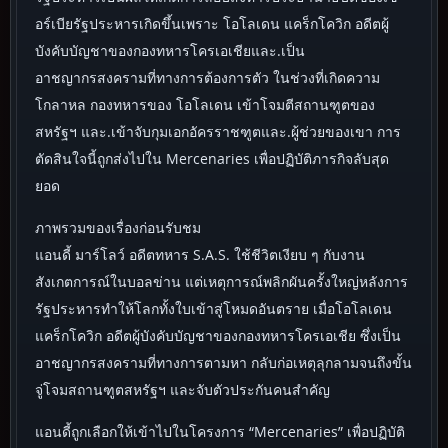
อร์เบียรัฐประหารเกิดขึ้นเพราะ โอโลเดน แคร็กโควิก อดีตผู้
บังคับบัญชาของกองทหารโครเอเชียและ.เป็น
อาชญากรสงครามที่ทางการต้องการตัว ในช่วงที่เกิดความ
โกลาหล กองทหารของ โอโลเดน เข้าโจมตีสถานฑูตของ
สหรัฐฯ และ.เข้าจับกุมเอกอัครราชฑูตและ.ผู้ช่วยของเขา การ
ตัดสินใจนี้ถูกส่งไปใน Mercenaries เพื่อปฏิบัติภารกิจลับสุด
ยอด
ภาพรวมของเรื่องก่อนรับชม
แอนดี้ มาร์โลว์ อดีตทหาร S.A.S. ใช้ชีวิตเงียบ ๆ กับงาน
สังเกตการณ์ในบอลข่าน แต่เหตุการณ์พลิกผันครั้งใหญ่หลังการ
รัฐประหารทำให้โลกทั้งใบเข้าสู่โหมดอันตราย เมื่อโอโลเดน
แคร็กโควิก อดีตผู้บังคับบัญชาของกองทหารโครเอเชีย ซึ่งเป็น
อาชญากรสงครามที่ทางการตามหา กลับก่อเหตุลุกลามจนถึงขั้น
จู่โจมสถานฑูตสหรัฐฯ และจับตัวประกันคนสำคัญ
แอนดี้ถูกเลือกให้เข้าไปในโครงการ “Mercenaries” เพื่อปฏิบัติ