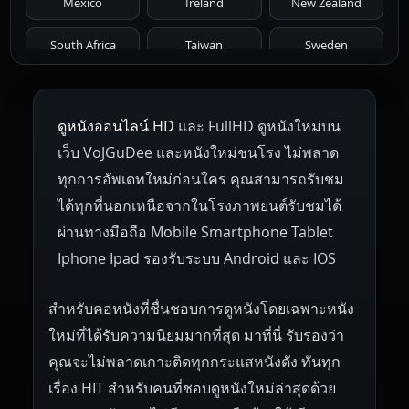
Mexico
Ireland
New Zealand
1961
1959
1958
1955
1954
South Africa
Taiwan
Sweden
1953
1952
1951
1950
1946
Netherlands
Russia
Poland
ดูหนังออนไลน์ HD
และ FullHD ดูหนังใหม่บน
1945
1942
1941
1940
1939
Hungary
Denmark
Bulgaria
เว็บ VoJGuDee และหนังใหม่ชนโรง ไม่พลาด
Czech Republic
Brazil
Turkey
1938
1937
1930
1928
1916
ทุกการอัพเดทใหม่ก่อนใคร คุณสามารถรับชม
ได้ทุกที่นอกเหนือจากในโรงภาพยนต์รับชมได้
ผ่านทางมือถือ Mobile Smartphone Tablet
Iphone Ipad รองรับระบบ Android และ IOS
สำหรับคอหนังที่ชื่นชอบการดูหนังโดยเฉพาะหนัง
ใหม่ที่ได้รับความนิยมมากที่สุด มาที่นี่ รับรองว่า
คุณจะไม่พลาดเกาะติดทุกกระแสหนังดัง ทันทุก
เรื่อง HIT สำหรับคนที่ชอบดูหนังใหม่ล่าสุดด้วย