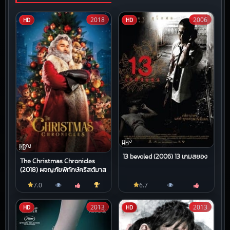
2018
2006
HD
HD
หนัง
HD
ผจญ
ภัย
13 bevoled (2006) 13 เกมสยอง
The Christmas Chronicles
(2018) ผจญภัยพิทักษ์คริสต์มาส
7.0
6.7
2013
2013
HD
HD