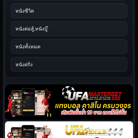
หนังชีวิต
หนังต่อสู้,หนังบู๊
หนังทั้งหมด
หนังฝรั่ง