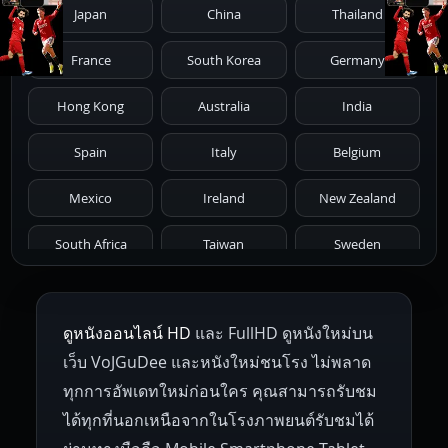
Japan
China
Thailand
1981
1980
1979
1978
1977
France
South Korea
Germany
1976
1975
1974
1973
1972
Hong Kong
Australia
India
1971
1970
1969
1968
1967
Spain
Italy
Belgium
1966
1965
1964
1963
1962
Mexico
Ireland
New Zealand
1961
1959
1958
1955
1954
South Africa
Taiwan
Sweden
1953
1952
1951
1950
1946
Netherlands
Russia
Poland
ดูหนังออนไลน์ HD
และ FullHD ดูหนังใหม่บน
1945
1942
1941
1940
1939
Hungary
Denmark
Bulgaria
เว็บ VoJGuDee และหนังใหม่ชนโรง ไม่พลาด
Czech Republic
Brazil
Turkey
1938
1937
1930
1928
1916
ทุกการอัพเดทใหม่ก่อนใคร คุณสามารถรับชม
ได้ทุกที่นอกเหนือจากในโรงภาพยนต์รับชมได้