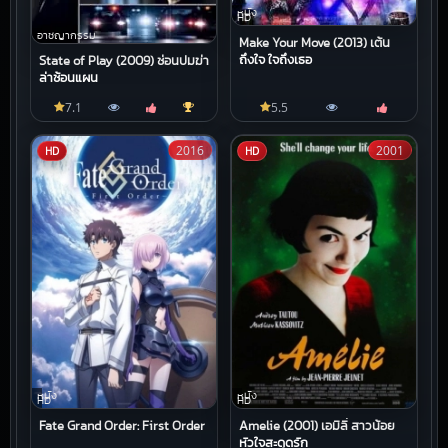
หนัง
HD
อาชญากรรม
Make Your Move (2013) เต้น
ถึงใจ ใจถึงเธอ
State of Play (2009) ซ่อนปมฆ่า
ล่าซ้อนแผน
7.1
5.5
2016
2001
HD
HD
หนัง
หนัง
HD
HD
Fate Grand Order: First Order
Amelie (2001) เอมิลี่ สาวน้อย
หัวใจสะดุดรัก