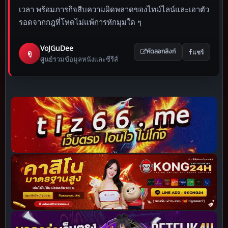
เวลา พร้อมภารกิจสืบความผิดพลาดของไทม์ไลน์และเอาตัว
รอดจากกฎที่โหดไม่แพ้การหักมุมใด ๆ
VoJGuDee
แชร์
ดู
คัดลอกลิงก์
ศูนย์รวมข้อมูลหนังและซีรีส์