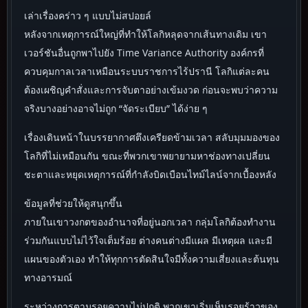
เล่าเรื่องคร่าว ๆ แบบไม่สปอยล์
หลังจากเหตุการณ์ใหญ่ที่ทำให้โลกิหลุดจากเส้นทางเดิม เขา
เวอร์ชันอื่นถูกพาไปยัง Time Variance Authority องค์กรที่
ควบคุมกาลเวลาเหมือนระบบราชการไร้ปรานี โลกิแต่ละคน
ต้องเผชิญคำสั่งและการจับตาอย่างเข้มงวด ก่อนจะพบว่าความ
จริงบางอย่างอาจไม่ถูก “จัดระเบียบ” ได้ง่าย ๆ
เรื่องเดินหน้าในบรรยากาศตึงเครียดข้ามเวลา สลับมุมมองของ
โลกิที่ไม่เหมือนกัน ขณะที่พวกเขาพยายามหาช่องทางเปลี่ยน
ชะตาและหยุดเหตุการณ์ที่กำลังบิดเบือนไทม์ไลน์จากเบื้องหลัง
ข้อมูลที่ช่วยให้ดูสนุกขึ้น
ภายในเขาวงกตของอำนาจที่อยู่นอกเวลา กลุ่มโลกิต้องทำงาน
ร่วมกันแบบไม่ไว้ใจเต็มร้อย ต่างคนต่างมีแผล มีเหตุผล และมี
แผนของตัวเอง ทำให้ทุกการตัดสินใจมีทั้งความเสี่ยงและต้นทุน
ทางอารมณ์
ระหว่างการตามรอยความไม่ปกติ พวกเขาเริ่มเห็นรอยร้าวของ