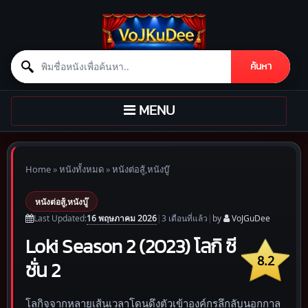
Search for:
ค้นหา
Skip to content
TOGGLE
MENU
NAVIGATION
Home
»
หนังทั้งหมด
»
หนังต่อสู้,หนังบู๊
หนังต่อสู้,หนังบู๊
16 พฤษภาคม 2026
Last Updated:
|
3 เดือน
ที่แล้ว
|
by
VoJGuDee
Loki Season 2 (2023) โลกิ ซี
8.2
ซั่น 2
โลกิจจากหลายเส้นเวลาโดนดึงตัวเข้าองค์กรลึกลับนอกกาล