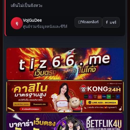
เต้นไม่เป็นจังหวะ
VoJGuDee
แชร์
ดู
คัดลอกลิงก์
ศูนย์รวมข้อมูลหนังและซีรีส์