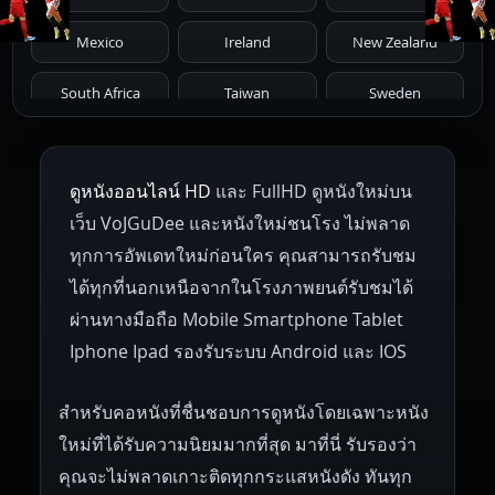
1966
1965
1964
1963
1962
Mexico
Ireland
New Zealand
1961
1959
1958
1955
1954
South Africa
Taiwan
Sweden
1953
1952
1951
1950
1946
Netherlands
Russia
Poland
ดูหนังออนไลน์ HD
และ FullHD ดูหนังใหม่บน
1945
1942
1941
1940
1939
Hungary
Denmark
Bulgaria
เว็บ VoJGuDee และหนังใหม่ชนโรง ไม่พลาด
Czech Republic
Brazil
Turkey
1938
1937
1930
1928
1916
ทุกการอัพเดทใหม่ก่อนใคร คุณสามารถรับชม
ได้ทุกที่นอกเหนือจากในโรงภาพยนต์รับชมได้
ผ่านทางมือถือ Mobile Smartphone Tablet
Iphone Ipad รองรับระบบ Android และ IOS
สำหรับคอหนังที่ชื่นชอบการดูหนังโดยเฉพาะหนัง
ใหม่ที่ได้รับความนิยมมากที่สุด มาที่นี่ รับรองว่า
คุณจะไม่พลาดเกาะติดทุกกระแสหนังดัง ทันทุก