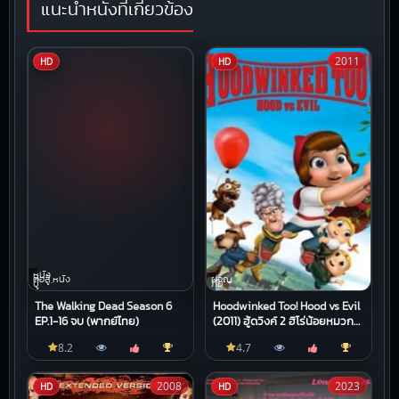
แนะนำหนังที่เกี่ยวข้อง
2011
HD
HD
หนัง
ต่อสู้,หนัง
ผจญ
บู๊
ภัย
The Walking Dead Season 6
Hoodwinked Too! Hood vs Evil
EP.1-16 จบ (พากย์ไทย)
(2011) ฮู้ดวิงค์ 2 ฮีโร่น้อยหมวก
แดงพิทักษ์โลกนิทาน
8.2
4.7
2008
2023
HD
HD