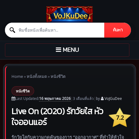
Search for:
ค้นหา
Skip to content
TOGGLE
MENU
NAVIGATION
Home
»
หนังทั้งหมด
»
หนังชีวิต
หนังชีวิต
16 พฤษภาคม 2026
Last Updated:
|
3 เดือน
ที่แล้ว
|
by
VoJGuDee
Live On (2020) รักวัยใส หัว
7.2
ใจออนแอร์
รักวัยใสกับความกดดันของการ “ออกอากาศ” ที่ทำให้หัวใจ