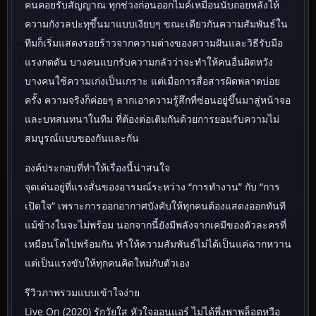
คนคอยรับสัญญาณ ทุกช่วงก่อนออกไมค์เหมือนนับถอยหลังให้
ความกังวลปะทุขึ้นมาแบบเงียบๆ ขณะเดียวกันความสัมพันธ์ใน
ทีมก็เริ่มแสดงรอยร้าวจากความต่างของความฝันและวิธีรับมือ
แรงกดดัน บางคนแบกรับความกลัวว่าจะทำให้คนอื่นผิดหวัง
บางคนใช้ความเก่งเป็นเกราะ แต่เมื่อการสื่อสารผิดพลาดบ่อย
ครั้ง ความจริงก็ค่อยๆ ลากเอาความรู้สึกที่ซ่อนอยู่ขึ้นมาสู่หน้าจอ
และบทสนทนาในทีม ที่ต้องต่อเติมกันด้วยการยอมรับความไม่
สมบูรณ์แบบของกันและกัน
องค์ประกอบที่ทำให้เรื่องนี้น่าสนใจ
จุดเด่นอยู่ที่แรงสั่นของอารมณ์ระหว่าง “การทำงาน” กับ “การ
เปิดใจ” เพราะการออกอากาศบังคับให้ทุกคนต้องแสดงออกทันที
แม้ข้างในจะไม่พร้อม นอกจากนี้ยังมีพลังจากเคมีของตัวละครที่
เหมือนโตไปพร้อมกัน ทำให้ความสัมพันธ์ไม่ได้เป็นแค่ฉากหวาน
แต่เป็นแรงขับให้ทุกคนคิดใหม่กับตัวเอง
รีวิวภาพรวมแบบเข้าใจง่าย
Live On (2020) รักวัยใส หัวใจออนแอร์ ไม่ได้พึ่งพาพล็อตหวือ