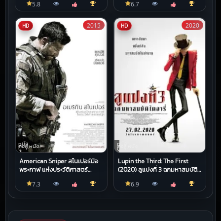
5.8
6.7
2015
2020
HD
HD
หนัง
หนัง
ต่อสู้,หนัง
ต่อสู้,หนัง
บู๊
บู๊
American Sniper สไนเปอร์มือ
Lupin the Third: The First
พระกาฬ แห่งประวัติศาสตร์
(2020) ลูแปงที่ 3 ฉกมหาสมบัติ
อเมริกา
ไดอารี่
7.3
6.9