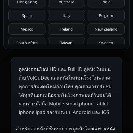
Hong Kong
Australia
India
1971
1970
1969
1968
1967
Spain
Italy
Belgium
1966
1965
1964
1963
1962
Mexico
Ireland
New Zealand
1961
1959
1958
1955
1954
South Africa
Taiwan
Sweden
1953
1952
1951
1950
1946
Netherlands
Russia
Poland
ดูหนังออนไลน์ HD
และ FullHD ดูหนังใหม่บน
1945
1942
1941
1940
1939
Hungary
Denmark
Bulgaria
เว็บ VoJGuDee และหนังใหม่ชนโรง ไม่พลาด
Czech Republic
Brazil
Turkey
1938
1937
1930
1928
1916
ทุกการอัพเดทใหม่ก่อนใคร คุณสามารถรับชม
ได้ทุกที่นอกเหนือจากในโรงภาพยนต์รับชมได้
ผ่านทางมือถือ Mobile Smartphone Tablet
Iphone Ipad รองรับระบบ Android และ IOS
สำหรับคอหนังที่ชื่นชอบการดูหนังโดยเฉพาะหนัง