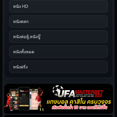
หนัง HD
หนังตลก
หนังต่อสู้,หนังบู๊
หนังทั้งหมด
หนังฝรั่ง