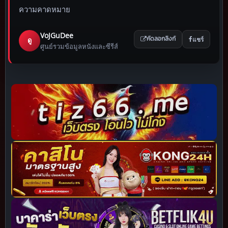
ความคาดหมาย
VoJGuDee
แชร์
ดู
คัดลอกลิงก์
ศูนย์รวมข้อมูลหนังและซีรีส์