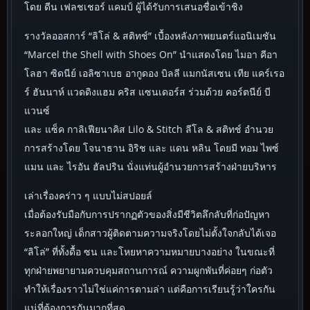
โดย ดีน เฟลชเชอร์ แคมป์ ผู้ได้รับการเสนอชื่อเข้าชิง
รางวัลออสการ์ “ลิโล่ & สติทช์” เบื้องหลังภาพยนตร์แอนิเมชัน
“Marcel the Shell with Shoes On” นำแสดงโดย ไมอา คีอา
โลฮา ซิดนีย์ เอลิซาเบธ อากูดอง บิลลี แมกนัสเซน เทีย แคร์เรอ
ร์ ฮันนาห์ แวดดิงแฮม คริส แซนเดอร์ส ร่วมด้วย คอร์ตนีย์ บี
แวนซ์
และ แซ็ค กาลิเฟียนาคิส Lilo & Stitch ลีโล & สติทช์ อำนวย
การสร้างโดย โจนาธาน อิริช และ แดน หลิน โดยมี ทอม ไพซ์
แมน และ ไรอัน ฮัลปริน นั่งแท่นผู้อำนวยการสร้างฝ่ายบริหาร
เล่าเรื่องคร่าว ๆ แบบไม่สปอยล์
เมื่อต้องรับมือกับการปรากฏตัวของสิ่งมีชีวิตลึกลับที่ก่อปัญหา
ระลอกใหญ่ เด็กสาวผู้ติดตามความจริงโดยไม่ตั้งใจกลับได้เจอ
“ลิโล่” ที่ทั้งดื้อ ซน และโหยหาความหมายบางอย่าง ในขณะที่
ทุกฝ่ายพยายามควบคุมสถานการณ์ ความผูกพันที่ค่อยๆ ก่อตัว
ทำให้เรื่องราวไม่ใช่แค่การตามล่า แต่คือการเรียนรู้ว่าใครกัน
แน่ที่ต้องการกันมากที่สุด