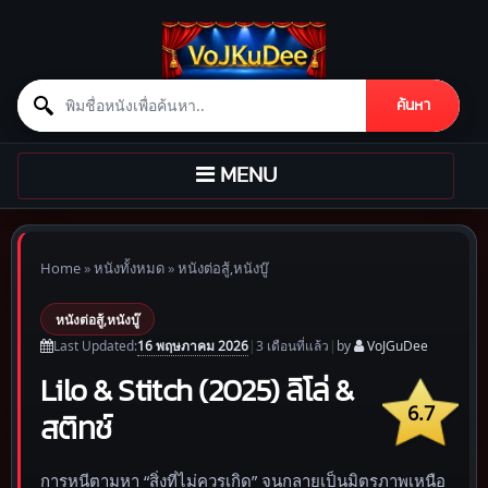
Search for:
ค้นหา
Skip to content
TOGGLE
MENU
NAVIGATION
Home
»
หนังทั้งหมด
»
หนังต่อสู้,หนังบู๊
หนังต่อสู้,หนังบู๊
16 พฤษภาคม 2026
Last Updated:
|
3 เดือน
ที่แล้ว
|
by
VoJGuDee
Lilo & Stitch (2025) ลิโล่ &
6.7
สติทช์
การหนีตามหา “สิ่งที่ไม่ควรเกิด” จนกลายเป็นมิตรภาพเหนือ