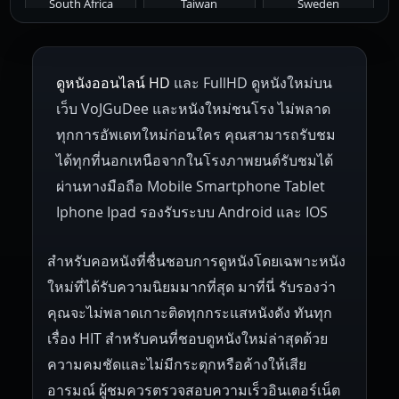
South Africa
Taiwan
Sweden
1953
1952
1951
1950
1946
Netherlands
Russia
Poland
ดูหนังออนไลน์ HD
และ FullHD ดูหนังใหม่บน
1945
1942
1941
1940
1939
Hungary
Denmark
Bulgaria
เว็บ VoJGuDee และหนังใหม่ชนโรง ไม่พลาด
Czech Republic
Brazil
Turkey
1938
1937
1930
1928
1916
ทุกการอัพเดทใหม่ก่อนใคร คุณสามารถรับชม
ได้ทุกที่นอกเหนือจากในโรงภาพยนต์รับชมได้
ผ่านทางมือถือ Mobile Smartphone Tablet
Iphone Ipad รองรับระบบ Android และ IOS
สำหรับคอหนังที่ชื่นชอบการดูหนังโดยเฉพาะหนัง
ใหม่ที่ได้รับความนิยมมากที่สุด มาที่นี่ รับรองว่า
คุณจะไม่พลาดเกาะติดทุกกระแสหนังดัง ทันทุก
เรื่อง HIT สำหรับคนที่ชอบดูหนังใหม่ล่าสุดด้วย
ความคมชัดและไม่มีกระตุกหรือค้างให้เสีย
อารมณ์ ผู้ชมควรตรวจสอบความเร็วอินเตอร์เน็ต