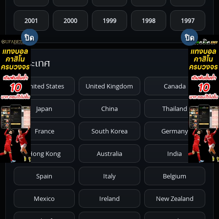
2001
2000
1999
1998
1997
1996
1995
1994
1993
1992
ประเทศ
1991
1990
1989
1988
1987
United States
United Kingdom
Canada
1986
1985
1984
1983
1982
Japan
China
Thailand
1981
1980
1979
1978
1977
France
South Korea
Germany
1976
1975
1974
1973
1972
Hong Kong
Australia
India
1971
1970
1969
1968
1967
Spain
Italy
Belgium
1966
1965
1964
1963
1962
Mexico
Ireland
New Zealand
1961
1959
1958
1955
1954