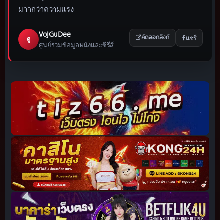
มากกว่าความแรง
VoJGuDee
แชร์
ดู
คัดลอกลิงก์
ศูนย์รวมข้อมูลหนังและซีรีส์