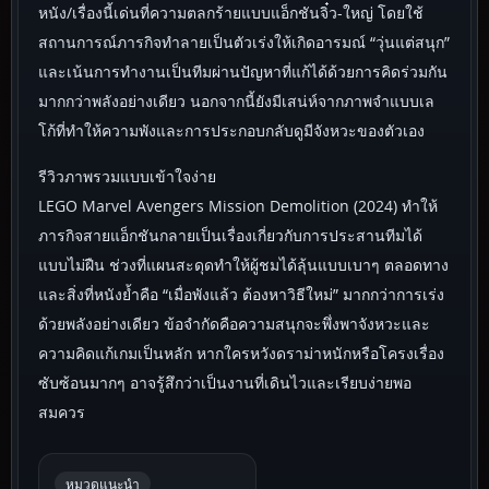
หนัง/เรื่องนี้เด่นที่ความตลกร้ายแบบแอ็กชันจิ๋ว-ใหญ่ โดยใช้
สถานการณ์ภารกิจทำลายเป็นตัวเร่งให้เกิดอารมณ์ “วุ่นแต่สนุก”
และเน้นการทำงานเป็นทีมผ่านปัญหาที่แก้ได้ด้วยการคิดร่วมกัน
มากกว่าพลังอย่างเดียว นอกจากนี้ยังมีเสน่ห์จากภาพจำแบบเล
โก้ที่ทำให้ความพังและการประกอบกลับดูมีจังหวะของตัวเอง
รีวิวภาพรวมแบบเข้าใจง่าย
LEGO Marvel Avengers Mission Demolition (2024) ทำให้
ภารกิจสายแอ็กชันกลายเป็นเรื่องเกี่ยวกับการประสานทีมได้
แบบไม่ฝืน ช่วงที่แผนสะดุดทำให้ผู้ชมได้ลุ้นแบบเบาๆ ตลอดทาง
และสิ่งที่หนังย้ำคือ “เมื่อพังแล้ว ต้องหาวิธีใหม่” มากกว่าการเร่ง
ด้วยพลังอย่างเดียว ข้อจำกัดคือความสนุกจะพึ่งพาจังหวะและ
ความคิดแก้เกมเป็นหลัก หากใครหวังดราม่าหนักหรือโครงเรื่อง
ซับซ้อนมากๆ อาจรู้สึกว่าเป็นงานที่เดินไวและเรียบง่ายพอ
สมควร
หมวดแนะนำ