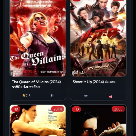
หนัง
หนัง
ต่อสู้,หนัง
HD
บู๊
The Queen of Villains (2024)
Shoot It Up (2024) ปะฉะดะ
ราชินีแห่งมารร้าย
7.5
2014
2003
HD
HD