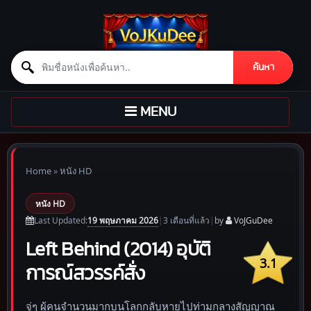
Search for:
ค้นหา
Skip to content
TOGGLE
MENU
NAVIGATION
Home
»
หนัง HD
หนัง HD
19 พฤษภาคม 2026
Last Updated:
|
3 เดือน
ที่แล้ว
|
by
VoJGuDee
Left Behind (2014) อุบัติ
3.1
การณ์สวรรค์สั่ง
จู่ๆ ผู้คนจำนวนมากบนโลกกลับหายไปท่ามกลางสัญญาณ