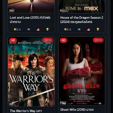
หนัง
หนัง
ชีวิต
ทั้งหมด
Lost and Love (2015) หัวใจพ่อ
House of the Dragon Season 2
น่ากราบ
(2024) ตระกูลแห่งมังกร
6.4
8.4
2010
2018
HD
HD
สยอง
ขวัญ
หนัง
HD
Ghost Wife (2018) นารถ
The Warrior’s Way มหา