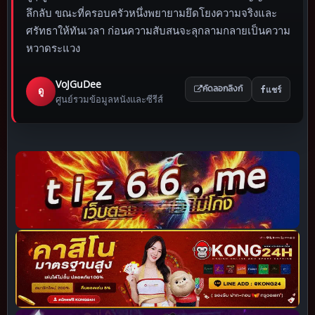
ลึกลับ ขณะที่ครอบครัวหนึ่งพยายามยึดโยงความจริงและ
ศรัทธาให้ทันเวลา ก่อนความสับสนจะลุกลามกลายเป็นความ
หวาดระแวง
VoJGuDee
แชร์
ดู
คัดลอกลิงก์
ศูนย์รวมข้อมูลหนังและซีรีส์