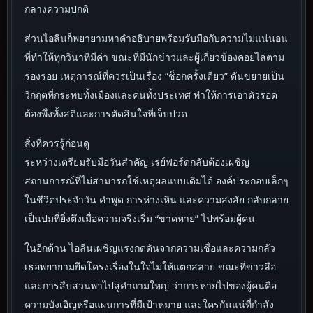
กลางความปกติ
ส่วนไอลีนก็พยายามหาคำอธิบายพร้อมรับมือกับความไม่แน่นอน
ที่ทำให้ทุกวินาทีมีค่า ขณะที่มีนักข่าวและผู้เกี่ยวข้องคอยไล่ตาม
ร่องรอย เหตุการณ์ที่ควรเป็นเรื่อง “ช็อกครั้งเดียว” ดันขยายเป็น
วิกฤตที่กระทบทั้งเมืองและคนทั้งประเทศ ทำให้การเอาตัวรอด
ต้องพึ่งทั้งสติและการตัดสินใจที่เจ็บปวด
สิ่งที่ควรรู้ก่อนดู
ระหว่างเตรียมรับมือวันสำคัญ เรย์ฟอร์ดกลับต้องเผชิญ
สถานการณ์ที่ไม่สามารถใช้เหตุผลแบบเดิมได้ องค์ประกอบเล็กๆ
ในชีวิตประจำวัน คำพูด การห่างเหิน และความสงสัย กลับกลาย
เป็นปมที่ยิ่งตึงเมื่อความจริงเริ่ม “ขาดหาย” ไปพร้อมผู้คน
ในอีกด้าน ไอลีนเผชิญแรงกดดันจากความเชื่อและความกลัว
เธอพยายามยึดโครงเรื่องในใจไม่ให้แตกสลาย ขณะที่ข่าวลือ
และการสืบสวนพาไปสู่คำถามใหญ่ ว่าการหายไปของผู้คนคือ
ความบังเอิญหรือแผนการที่มีเป้าหมาย และใครกันแน่ที่กำลัง