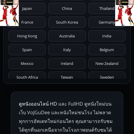
Japan
China
Thailand
1981
1980
1979
1978
1977
France
South Korea
Germany
1976
1975
1974
1973
1972
Hong Kong
Australia
India
1971
1970
1969
1968
1967
Spain
Italy
Belgium
1966
1965
1964
1963
1962
Mexico
Ireland
New Zealand
1961
1959
1958
1955
1954
South Africa
Taiwan
Sweden
1953
1952
1951
1950
1946
Netherlands
Russia
Poland
ดูหนังออนไลน์ HD
และ FullHD ดูหนังใหม่บน
1945
1942
1941
1940
1939
Hungary
Denmark
Bulgaria
เว็บ VoJGuDee และหนังใหม่ชนโรง ไม่พลาด
Czech Republic
Brazil
Turkey
1938
1937
1930
1928
1916
ทุกการอัพเดทใหม่ก่อนใคร คุณสามารถรับชม
ได้ทุกที่นอกเหนือจากในโรงภาพยนต์รับชมได้