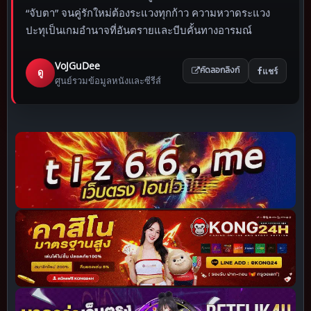
“จับตา” จนคู่รักใหม่ต้องระแวงทุกก้าว ความหวาดระแวง
ปะทุเป็นเกมอำนาจที่อันตรายและบีบคั้นทางอารมณ์
VoJGuDee
แชร์
ดู
คัดลอกลิงก์
ศูนย์รวมข้อมูลหนังและซีรีส์