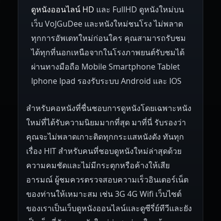
ดูหนังออนไลน์ HD
และ FullHD ดูหนังใหม่บน
1945
1942
1941
1940
1939
Hungary
Denmark
Bulgaria
เว็บ VoJGuDee และหนังใหม่ชนโรง ไม่พลาด
Czech Republic
Brazil
Turkey
1938
1937
1930
1928
1916
ทุกการอัพเดทใหม่ก่อนใคร คุณสามารถรับชม
ได้ทุกที่นอกเหนือจากในโรงภาพยนต์รับชมได้
ผ่านทางมือถือ Mobile Smartphone Tablet
Iphone Ipad รองรับระบบ Android และ IOS
สำหรับคอหนังที่ชื่นชอบการดูหนังโดยเฉพาะหนัง
ใหม่ที่ได้รับความนิยมมากที่สุด มาที่นี่ รับรองว่า
คุณจะไม่พลาดเกาะติดทุกกระแสหนังดัง ทันทุก
เรื่อง HIT สำหรับคนที่ชอบดูหนังใหม่ล่าสุดด้วย
ความคมชัดและไม่มีกระตุกหรือค้างให้เสีย
อารมณ์ ผู้ชมควรตรวจสอบความเร็วอินเตอร์เน็ต
ของท่านให้เหมาะสม เช่น 3G 4G Wifi เว็บไซต์
ของเราเป็นเว็บดูหนังออนไลน์และดูซีรี่ย์ทีวีและยัง