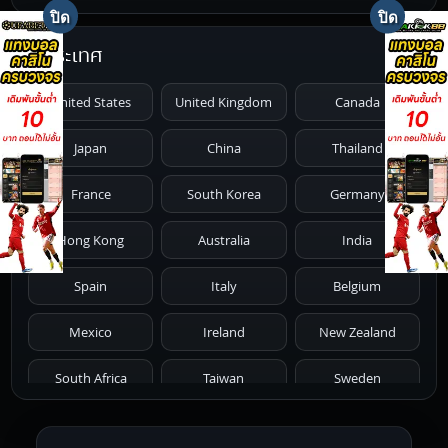
1996
1995
1994
1993
1992
ประเทศ
1991
1990
1989
1988
1987
United States
United Kingdom
Canada
1986
1985
1984
1983
1982
Japan
China
Thailand
1981
1980
1979
1978
1977
France
South Korea
Germany
1976
1975
1974
1973
1972
Hong Kong
Australia
India
1971
1970
1969
1968
1967
Spain
Italy
Belgium
1966
1965
1964
1963
1962
Mexico
Ireland
New Zealand
1961
1959
1958
1955
1954
South Africa
Taiwan
Sweden
1953
1952
1951
1950
1946
Netherlands
Russia
Poland