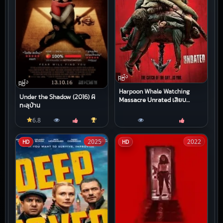
หนัง
HD
หนัง
HD
Harpoon Whale Watching
Under the Shadow (2016) ผี
Massacre Unrated เสียบ
ทะลุบ้าน
อำมหิต
6.8
2025
2022
HD
HD