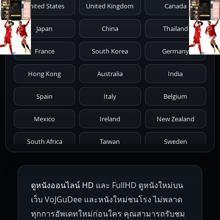
United States
United Kingdom
Canada
1986
1985
1984
1983
1982
Japan
China
Thailand
1981
1980
1979
1978
1977
France
South Korea
Germany
1976
1975
1974
1973
1972
Hong Kong
Australia
India
1971
1970
1969
1968
1967
Spain
Italy
Belgium
1966
1965
1964
1963
1962
Mexico
Ireland
New Zealand
1961
1959
1958
1955
1954
South Africa
Taiwan
Sweden
1953
1952
1951
1950
1946
Netherlands
Russia
Poland
ดูหนังออนไลน์ HD
และ FullHD ดูหนังใหม่บน
1945
1942
1941
1940
1939
Hungary
Denmark
Bulgaria
เว็บ VoJGuDee และหนังใหม่ชนโรง ไม่พลาด
Czech Republic
Brazil
Turkey
1938
1937
1930
1928
1916
ทุกการอัพเดทใหม่ก่อนใคร คุณสามารถรับชม