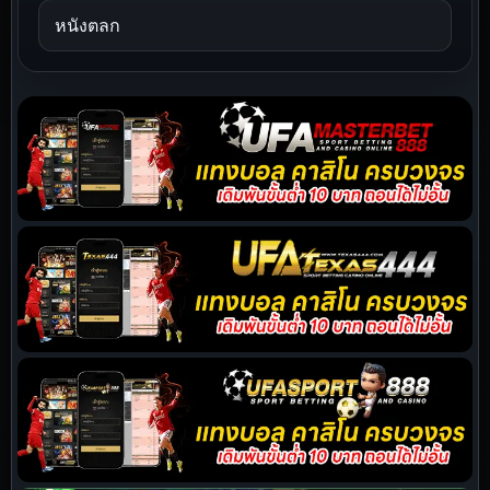
หนังตลก