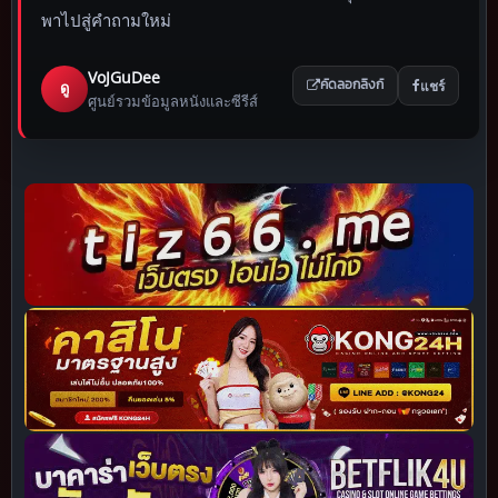
พาไปสู่คำถามใหม่
VoJGuDee
แชร์
ดู
คัดลอกลิงก์
ศูนย์รวมข้อมูลหนังและซีรีส์