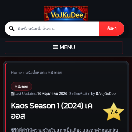
Search for:
ค้นหา
Skip to content
TOGGLE
MENU
NAVIGATION
Home
»
หนังทั้งหมด
»
หนังตลก
หนังตลก
16 พฤษภาคม 2026
Last Updated:
|
3 เดือน
ที่แล้ว
|
by
VoJGuDee
Kaos Season 1 (2024) เค
7.4
ออส
ซีรีส์ที่ทำให้ความจริงเริ่มแตกเป็นเสี่ยง และทุกคำตอบกลับ