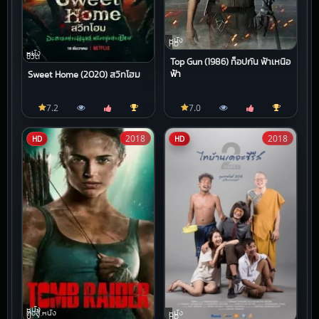
หนัง
HD
หนัง
ชีวิต
Top Gun (1986) ท็อปกัน ฟ้าเหนือ
ฟ้า
Sweet Home (2020) สวีทโฮม
7.2
7.0
2018
2018
HD
HD
หนัง
ต่อสู้,หนัง
หนัง
บู๊
HD