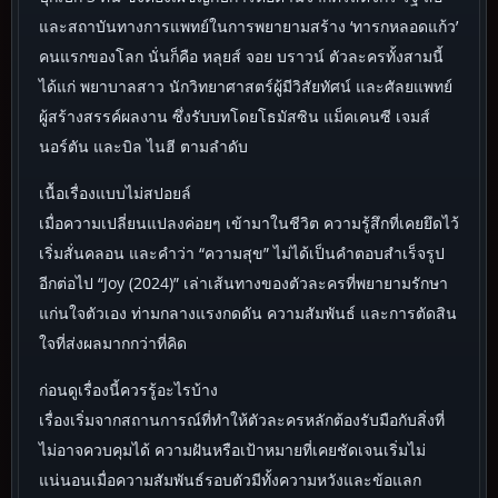
และสถาบันทางการแพทย์ในการพยายามสร้าง ‘ทารกหลอดแก้ว’
คนแรกของโลก นั่นก็คือ หลุยส์ จอย บราวน์ ตัวละครทั้งสามนี้
ได้แก่ พยาบาลสาว นักวิทยาศาสตร์ผู้มีวิสัยทัศน์ และศัลยแพทย์
ผู้สร้างสรรค์ผลงาน ซึ่งรับบทโดยโธมัสซิน แม็คเคนซี เจมส์
นอร์ตัน และบิล ไนฮี ตามลำดับ
เนื้อเรื่องแบบไม่สปอยล์
เมื่อความเปลี่ยนแปลงค่อยๆ เข้ามาในชีวิต ความรู้สึกที่เคยยึดไว้
เริ่มสั่นคลอน และคำว่า “ความสุข” ไม่ได้เป็นคำตอบสำเร็จรูป
อีกต่อไป “Joy (2024)” เล่าเส้นทางของตัวละครที่พยายามรักษา
แก่นใจตัวเอง ท่ามกลางแรงกดดัน ความสัมพันธ์ และการตัดสิน
ใจที่ส่งผลมากกว่าที่คิด
ก่อนดูเรื่องนี้ควรรู้อะไรบ้าง
เรื่องเริ่มจากสถานการณ์ที่ทำให้ตัวละครหลักต้องรับมือกับสิ่งที่
ไม่อาจควบคุมได้ ความฝันหรือเป้าหมายที่เคยชัดเจนเริ่มไม่
แน่นอนเมื่อความสัมพันธ์รอบตัวมีทั้งความหวังและข้อแลก