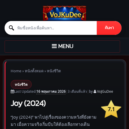
Search for:
ค้นหา
Skip to content
TOGGLE
MENU
NAVIGATION
Home
»
หนังทั้งหมด
»
หนังชีวิต
หนังชีวิต
16 พฤษภาคม 2026
Last Updated:
|
3 เดือน
ที่แล้ว
|
by
VoJGuDee
Joy (2024)
7.1
“Joy (2024)” พาไปสู่เรื่องของความหวังที่ยังตาม
มา เมื่อความจริงเริ่มบีบให้ต้องเลือกทางเดิน