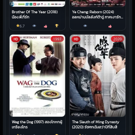
หนัง
หนัง
HD
รัก
Brother Of The Year (2018)
Ye Cheng: Reborn (2024)
น้อง.พี่.ที่รัก
อลหม่านบัลลังก์ต้าฉู่ ภาคเงารัก
หวนคืน
6.7
1997
2020
HD
HD
หนัง
ตลก
อาชญากรรม
Wag the Dog (1997) สองโกหกผู้
The Sleuth of Ming Dynasty
เกรียงไกร
(2020) รัชศกเฉิงฮว่าปีที่สิบสี่