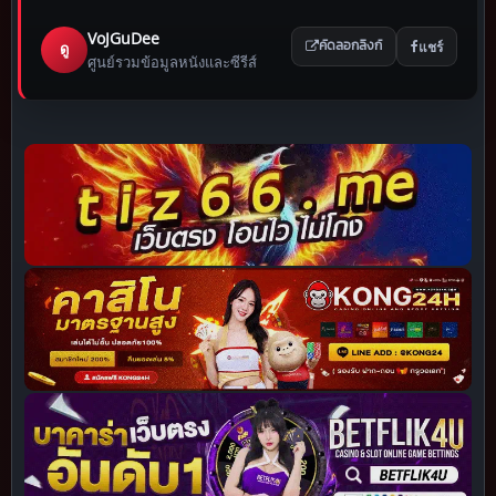
VoJGuDee
แชร์
ดู
คัดลอกลิงก์
ศูนย์รวมข้อมูลหนังและซีรีส์