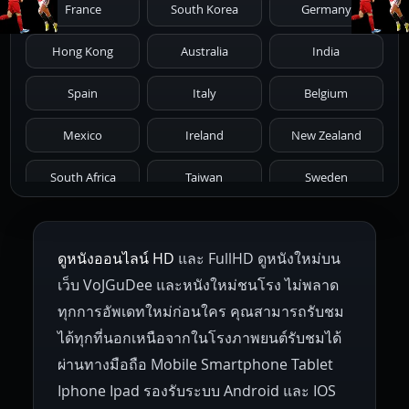
France
South Korea
Germany
1976
1975
1974
1973
1972
Hong Kong
Australia
India
1971
1970
1969
1968
1967
Spain
Italy
Belgium
1966
1965
1964
1963
1962
Mexico
Ireland
New Zealand
1961
1959
1958
1955
1954
South Africa
Taiwan
Sweden
1953
1952
1951
1950
1946
Netherlands
Russia
Poland
ดูหนังออนไลน์ HD
และ FullHD ดูหนังใหม่บน
1945
1942
1941
1940
1939
Hungary
Denmark
Bulgaria
เว็บ VoJGuDee และหนังใหม่ชนโรง ไม่พลาด
Czech Republic
Brazil
Turkey
1938
1937
1930
1928
1916
ทุกการอัพเดทใหม่ก่อนใคร คุณสามารถรับชม
ได้ทุกที่นอกเหนือจากในโรงภาพยนต์รับชมได้
ผ่านทางมือถือ Mobile Smartphone Tablet
Iphone Ipad รองรับระบบ Android และ IOS