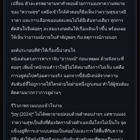
เปลี่ยน ตัวละครพยายามหาคำตอบด้วยการมองหาความหมาย
ของ “ความสุข” แต่ยิ่งเข้าใกล้คำตอบก็ยิ่งเห็นว่าความสุขอาจมี
ราคา และการเลือกของแต่ละคนไม่ได้มีเส้นทางเดียว ทุกการ
ตัดสินใจจึงค่อยๆ สะสมแรงกดดันให้เรื่องเดินเร็วขึ้น พร้อมเผย
ให้เห็นว่าอารมณ์ภายในสำคัญพอๆ กับเหตุการณ์ภายนอก
องค์ประกอบที่ทำให้เรื่องนี้น่าสนใจ
หนังเด่นตรงการพาเราจับ “อารมณ์” ก่อนเหตุผล ด้วยจังหวะที่
ค่อยๆ เพิ่มน้ำหนักจนคำว่าใจสู้ไม่ได้หมายถึงการไม่เจ็บ แต่คือ
การอยู่ต่อไปพร้อมความจริง นอกจากนี้ยังมีเสน่ห์จากความ
สัมพันธ์ที่ไม่ถูกวาดให้ใครฝ่ายใดฝ่ายหนึ่งถูกเสมอ ทำให้ผู้ชมต้อง
คิดตามมากกว่าการดูผ่านๆ
รีวิวภาพรวมแบบเข้าใจง่าย
“Joy (2024)” ไม่ได้พยายามปลอบด้วยคำตอบง่ายๆ แต่ชวนมอง
ว่าความสุขเป็นสิ่งที่ต้องจัดการด้วยตัวเองเมื่อโลกไม่เป็นใจ จุด
แข็งอยู่ที่การเล่าแบบค่อยเป็นค่อยไปและการให้พื้นที่กับความ
รู้สึก ทำให้หนังรู้สึกจริงและเข้มข้นสำหรับคนที่ชอบเรื่องแนว