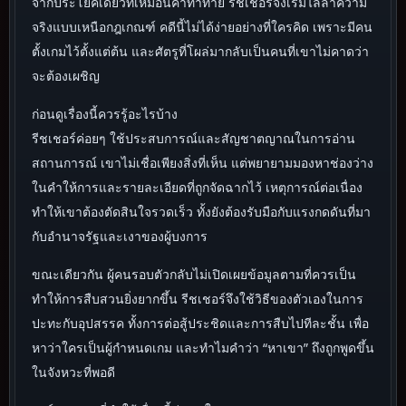
จากประโยคเดียวที่เหมือนคำท้าทาย รีชเชอร์จึงเริ่มไล่ล่าความ
จริงแบบเหนือกฎเกณฑ์ คดีนี้ไม่ได้ง่ายอย่างที่ใครคิด เพราะมีคน
ตั้งเกมไว้ตั้งแต่ต้น และศัตรูที่โผล่มากลับเป็นคนที่เขาไม่คาดว่า
จะต้องเผชิญ
ก่อนดูเรื่องนี้ควรรู้อะไรบ้าง
รีชเชอร์ค่อยๆ ใช้ประสบการณ์และสัญชาตญาณในการอ่าน
สถานการณ์ เขาไม่เชื่อเพียงสิ่งที่เห็น แต่พยายามมองหาช่องว่าง
ในคำให้การและรายละเอียดที่ถูกจัดฉากไว้ เหตุการณ์ต่อเนื่อง
ทำให้เขาต้องตัดสินใจรวดเร็ว ทั้งยังต้องรับมือกับแรงกดดันที่มา
กับอำนาจรัฐและเงาของผู้บงการ
ขณะเดียวกัน ผู้คนรอบตัวกลับไม่เปิดเผยข้อมูลตามที่ควรเป็น
ทำให้การสืบสวนยิ่งยากขึ้น รีชเชอร์จึงใช้วิธีของตัวเองในการ
ปะทะกับอุปสรรค ทั้งการต่อสู้ประชิดและการสืบไปทีละชั้น เพื่อ
หาว่าใครเป็นผู้กำหนดเกม และทำไมคำว่า “หาเขา” ถึงถูกพูดขึ้น
ในจังหวะที่พอดี