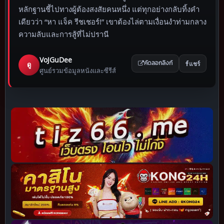
หลักฐานชี้ไปทางผู้ต้องสงสัยคนหนึ่ง แต่ทุกอย่างกลับทิ้งคำ
เดียวว่า “หา แจ็ค รีชเชอร์!” เขาต้องไล่ตามเงื่อนงำท่ามกลาง
ความลับและการสู้ที่ไม่ปรานี
VoJGuDee
แชร์
ดู
คัดลอกลิงก์
ศูนย์รวมข้อมูลหนังและซีรีส์