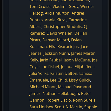
Tom Cruise
,
Vladimir Sizov
,
Werner
Herzog
,
Alicia Murton
,
Andrei
Runtso
,
Annie Kitral
,
Catherine
Albers
,
Christopher Stadulis
,
CJ
Ramirez
,
David Whalen
,
Delilah
Picart
,
Denver Milord
,
Dylan
Kussman
,
Efka Kvaraciejus
,
Jace
Jeanes
,
Jackson Nunn
,
James Martin
Kelly
,
Jarid Faubel
,
Jason McCune
,
Joe
Coyle
,
Joe Fishel
,
Joshua Elijah Reese
,
Julia Yorks
,
Kristen Dalton
,
Larissa
Emanuele
,
Lee Child
,
Lissy Gulick
,
Michael Minor
,
Michael Raymond-
James
,
Nathan Hollabaugh
,
Peter
Gannon
,
Robert Liscio
,
Ronn Surels
,
Sara Lindsey
,
Scott A. Martin
,
Sophie