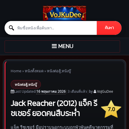
Search for:
ค้นหา
Skip to content
TOGGLE
MENU
NAVIGATION
Home
»
หนังทั้งหมด
»
หนังต่อสู้,หนังบู๊
หนังต่อสู้,หนังบู๊
16 พฤษภาคม 2026
Last Updated:
|
3 เดือน
ที่แล้ว
|
by
VoJGuDee
Jack Reacher (2012) แจ็ค รี
7.0
ชเชอร์ ยอดคนสืบระห่ำ
แจ็ค รีชเชอร์ มือปราบนอกระบบถูกพัวพันคดีฆาตกรรมที่