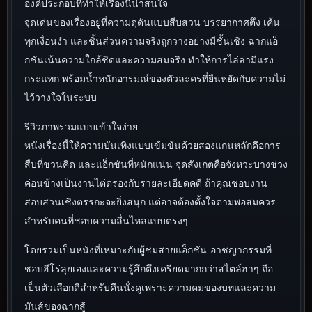
องค์ประกอบที่ทำให้เรื่องนี้น่าสนใจ
จุดเด่นของเรื่องอยู่ที่ความดุดันแบบสืบสวน บรรยากาศตึง เค้น
ทุกเงื่อนงำ และชิ้นส่วนความจริงถูกวางอย่างมีชั้นเชิง ฉากแอ็
กชันเน้นความใกล้ชิดและความสมจริง ทำให้การไล่ล่ามีแรง
กระแทก พร้อมน้ำหนักอารมณ์ของตัวละครที่ยืนหยัดกับความไม่
ไว้วางใจในระบบ
รีวิวภาพรวมแบบเข้าใจง่าย
หนังเรื่องนี้ให้ความบันเทิงแบบเข้มข้นด้วยสองแกนหลักคือการ
สืบที่ชวนคิด และแอ็กชันที่หนักแน่น จุดสังเกตคือจังหวะบางช่วง
ค่อนข้างเป็นงานไต่ตรองกับรายละเอียดคดี ถ้าคุณชอบงาน
สอบสวนเชิงตรรกะจะยิ่งสนุก แต่อาจต้องตั้งใจตามพอสมควร
สำหรับคนที่ชอบความลื่นไหลแบบตรงๆ
โดยรวมเป็นหนังที่เหมาะกับผู้ชมสายแอ็กชัน-อาชญากรรมที่
ชอบฮีโร่ลุยเองและความรู้สึกตึงเครียดมากกว่าสไตล์ฮาๆ ถือ
เป็นตัวเลือกดีสำหรับคืนนั่งดูเพราะความคมของบทและความ
มันส์ของฉากสู้