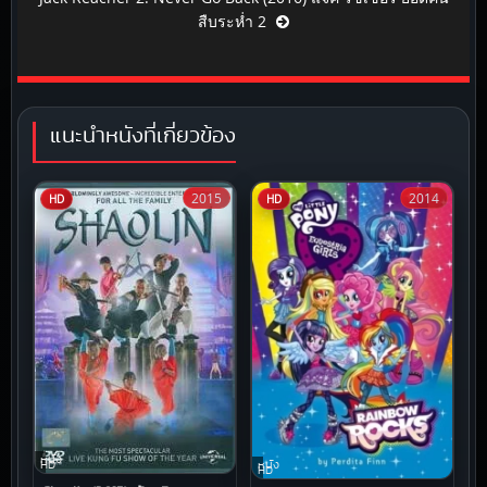
สืบระห่ำ 2
แนะนำหนังที่เกี่ยวข้อง
2015
2014
HD
HD
หนัง
หนัง
HD
HD