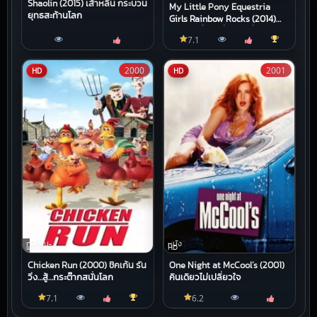
Shaolin (2015) เส้าหลิน กระบวน
My Little Pony Equestria
ยุทธสะท้านโลก
Girls Rainbow Rocks (2014)
มายลิตเติ้ลโพนี่ เดอะมูวี่ ภาค ก๊
7.1
วนสาวร็อคแห่งอเควสเทรีย
2000
2001
HD
HD
การ์ตูน
หนัง
แอนิเมชัน
HD
Chicken Run (2000) ชิคเก้น รัน
One Night at McCool’s (2001)
วิ่ง…สู้…กระต๊ากสนั่นโลก
คืนเดียวไม่เปลี่ยวใจ
7.1
6.2