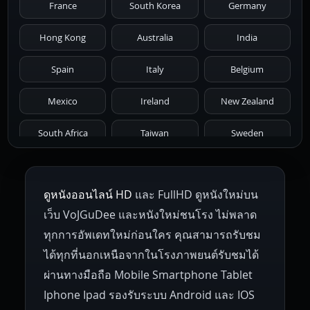
France
South Korea
Germany
1976
1975
1974
1973
1972
Hong Kong
Australia
India
1971
1970
1969
1968
1967
Spain
Italy
Belgium
1966
1965
1964
1963
1962
Mexico
Ireland
New Zealand
1961
1959
1958
1955
1954
South Africa
Taiwan
Sweden
1953
1952
1951
1950
1946
Netherlands
Russia
Poland
ดูหนังออนไลน์ HD
และ FullHD ดูหนังใหม่บน
1945
1942
1941
1940
1939
Hungary
Denmark
Bulgaria
เว็บ VoJGuDee และหนังใหม่ชนโรง ไม่พลาด
Czech Republic
Brazil
Turkey
1938
1937
1930
1928
1916
ทุกการอัพเดทใหม่ก่อนใคร คุณสามารถรับชม
ได้ทุกที่นอกเหนือจากในโรงภาพยนต์รับชมได้
ผ่านทางมือถือ Mobile Smartphone Tablet
Iphone Ipad รองรับระบบ Android และ IOS