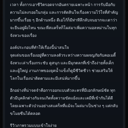
เวลา ทั้งการเอาชีวิตรอดจากอันตรายเฉพาะหน้า การรับมือกับ
ความไม่ลงรอยในกลุ่ม และการตัดสินใจเรื่องความไว้ใจที่สำคัญ
มากขึ้นเรื่อย ๆ อีกด้านหนึ่ง ดีเอโก้ก็มีท่าทีลึกลับจนยากจะเดาว่า
จะยืนอยู่ฝั่งไหน ขณะที่สแคร็ทก็โผล่มาเพิ่มความอลหม่านในทุก
จังหวะของเรื่อง
องค์ประกอบที่ทำให้เรื่องนี้น่าสนใจ
จุดเด่นของเรื่องอยู่ที่ความลงตัวระหว่างความผจญภัยกับคอเมดี้
จังหวะเล่าเรื่องกระชับ ดูสนุก และมีมุกตลกที่เข้าถึงง่ายทั้งเด็ก
และผู้ใหญ่ งานภาพของยุคน้ำแข็งก็ดูมีชีวิตชีวา ช่วยเสริมให้
โลกในเรื่องน่าติดตามและมีเสน่ห์มากขึ้น
อีกอย่างที่น่าจดจำคือการออกแบบตัวละครที่มีเอกลักษณ์ชัด ทุก
ตัวมีบุคลิกต่างกันจนเกิดทั้งความขัดแย้งและเคมีที่เข้ากันได้ดี
โดยเฉพาะตัวป่วนอย่างสแคร็ทที่แม้จะโผล่มาเป็นช่วง ๆ แต่กลับ
ขโมยซีนได้ตลอด
รีวิวภาพรวมแบบเข้าใจง่าย