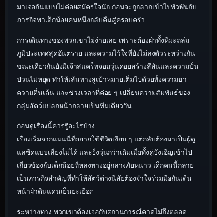
มาเจอกันแบบไม่ค่อยสมัครใจนัก ก่อนจะถูกลากเข้าไปพัวพันกับ
ภารกิจพาเด็กน้อยคนหนึ่งกลับคืนสู่ครอบครัว
การเดินทางของพวกเขาไม่ง่ายเลย เพราะต้องฝ่าทั้งหิมะถล่ม
ภูมิประเทศสุดอันตราย และความไว้ใจที่ยังไม่ลงตัวระหว่างกัน
ขณะเดียวกันยังมีเจ้าสแคร็ทจอมวุ่นคอยสร้างสีสันและความปั่น
ป่วนไม่หยุด ทำให้เส้นทางสู่เป้าหมายเต็มไปด้วยทั้งความฮา
ความตื่นเต้น และช่วงเวลาที่ค่อย ๆ เปลี่ยนความสัมพันธ์ของ
กลุ่มสัตว์แปลกหน้ากลายเป็นทีมเดียวกัน
ก่อนดูเรื่องนี้ควรรู้อะไรบ้าง
เรื่องเริ่มจากแมนนี่ที่อยากใช้ชีวิตเงียบ ๆ แต่กลับต้องมาเป็นผู้ดู
แลซิดแบบเลี่ยงไม่ได้ และยิ่งวุ่นกว่าเดิมเมื่อทั้งคู่บังเอิญเข้าไป
เกี่ยวข้องกับเด็กน้อยที่หลงทางอยู่กลางภัยหนาว เด็กคนนี้กลาย
เป็นภารกิจสำคัญที่ทำให้สัตว์ต่างนิสัยต้องจำใจร่วมมือกันเดิน
หน้าฝ่าดินแดนเย็นยะเยือก
ระหว่างทาง พวกเขาต้องเจอกับสถานการณ์คาดไม่ถึงตลอด