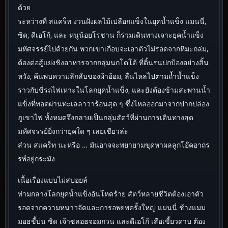
ด้วย
ระหว่างที่ สแคร็ท ง่วนฝังผลไม้เปลือกแข็งในยุคน้ำแข็ง แมนนี่,
ซิด, ดีเอโก้, และ หนูน้อยโรชาน ก็ร่วมเดินทางเจาะยุคน้ำแข็ง
มหัศจรรย์ไปด้วยกัน พวกเขาเกือบจะเอาตัวไม่รอดจากหิมะถล่ม,
ต้องต่อสู้แย่งชิงอาหารจากกลุ่มนกโดโด้ ที่ดิ้นรนปกป้องอย่างสิ้น
หวัง, ค้นพบความลึกลับของผ้าอ้อม, ลื่นไหลไปตามถ้ำน้ำแข็ง
ราวกับขี่รถไฟเหาะในโลกยุคน้ำแข็ง, และยังต้องข้ามสะพานน้ำ
แข็งที่ทอดผ่านทะเลลาวาร้อนสุด ๆ ซึ่งไหลออกมาจากปากปล่อง
ภูเขาไฟ ทั้งหมดจึงกลายเป็นกลุ่มสัตว์ที่ผ่านการเดินทางสุด
มหัศจรรย์ยิ่งกว่ายุคใด ๆ เลยเชียวล่ะ
ส่วน สแคร็ท นะหรือ … มันอาจจะพยายามขุดหาผลลูกโอ๊คอาถร
รพ์อยู่กระมัง
เนื้อเรื่องแบบไม่สปอยล์
ท่ามกลางโลกยุคน้ำแข็งอันโหดร้าย สัตว์หลายชีวิตต้องเอาตัว
รอดจากความหนาวจัดและการอพยพครั้งใหญ่ แมนนี่ ช้างแมม
มอธขี้บ่น ซิด เจ้าซลอธจอมกวน และดีเอโก้ เสือเขี้ยวดาบ ต้อง