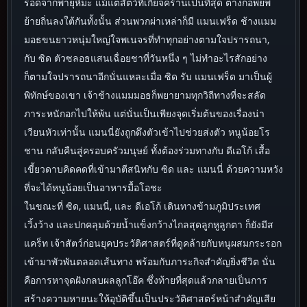
รอดจากพายุหิมะ แม้แต่สัตว์ที่เกียจคร้านเป็นที่สุด ต่างก็อพยพ
ย้ายถิ่นลงใต้กันทั้งนั้น ส่วนพวกผ่าเหล่าก็มี แมนเฟร็ด ช้างแมม
มอธขนยาวหนุ่มใหญ่ใจพเนจรที่ทำทุกอย่างตามใจปรารถนา,
กับ ซิด ตัวซลอธแสนเฉื่อยชาที่วันหนึ่ง ๆ ไม่ทำอะไรสักอย่าง
ก็ตามใจปรารถนาอีกนั่นแหละเมื่อ ซิด รับ แมนเฟร็ด มาเป็นผู้
พิทักษ์ของเขา เจ้าช้างแมมมอธก็พยายามทุกวิถีทางที่จะสลัด
ภาระหนักอกไปให้พ้น แต่นั่นเป็นเพียงจุดเริ่มต้นของเรื่องน่า
เวียนหัวเท่านั้น แมนนี่ยังถูกดึงตัวเข้าไปช่วยส่งตัว หนูน้อยโร
ชาน กลับคืนสู่ครอบครัวมนุษย์ ทั้งต้องร่วมทางกับ ดีเอโก้ เสื้อ
เขี้ยวดาบคิดคดที่เข้ามาตีสนิทกับ ซิด และ แมนนี่ ด้วยความหวัง
ที่จะได้หนูน้อยเป็นอาหารมื้อโอชะ
ในขณะที่ ซิด, แมนนี่, และ ดีเอโก้ เดินทางข้ามภูมิประเทศ
เวิ้งว้าง และปกคลุมด้วยน้ำแข็งกว้างไกลสุดลูกหูลูกตา ก็ยังมีส
แคร็ท เจ้าสัตว์ก่อนยุคประวัติศาสตร์ที่ดูคล้ายกับหนูผสมกระรอก
เข้ามาพัวพันตลอดเส้นทาง พร้อมกับภาระกิจสำคัญยิ่งชีวิต นั่น
คือการหาจุดฝังกลบผลลูกโอ๊ค ซึ่งท้ายที่สุดแล้วกลายเป็นการ
สร้างความหายนะให้อุบัติขึ้นเป็นประวัติศาสตร์หน้าสำคัญเสีย