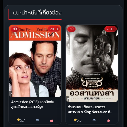
แนะนำหนังที่เกี่ยวข้อง
2013
2015
HD
HD
หนัง
HD
หนัง
HD
Admission (2013) แอดมิชชั่น
สูตรรักถอดสแควร์รูท
ตำนานสมเด็จพระนเรศวร
มหาราช ๖ King Naresuan 6
(2015)
5.7
5.5