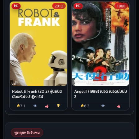
2012
1988
HD
HD
หนัง
หนัง
ต่อสู้,หนัง
ตลก
บู๊
Robot & Frank (2012) หุ่นยนต์
Angel II (1988) เชือด เชือดนิ่มนิ่ม
น้อยหัวใจปาฏิหาริย์
2
7.1
6.3
พูดคุยหลังรับชม