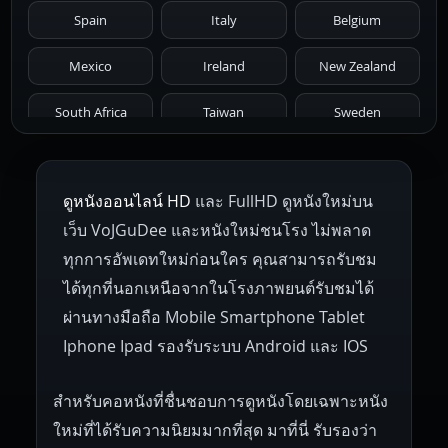
1971
1970
1969
1968
1967
Spain
Italy
Belgium
1966
1965
1964
1963
1962
Mexico
Ireland
New Zealand
1961
1959
1958
1955
1954
South Africa
Taiwan
Sweden
1953
1952
1951
1950
1946
Netherlands
Russia
Poland
ดูหนังออนไลน์ HD
และ FullHD ดูหนังใหม่บน
1945
1942
1941
1940
1939
Hungary
Denmark
Bulgaria
เว็บ VoJGuDee และหนังใหม่ชนโรง ไม่พลาด
Czech Republic
Brazil
Turkey
1938
1937
1930
1928
1916
ทุกการอัพเดทใหม่ก่อนใคร คุณสามารถรับชม
ได้ทุกที่นอกเหนือจากในโรงภาพยนต์รับชมได้
ผ่านทางมือถือ Mobile Smartphone Tablet
Iphone Ipad รองรับระบบ Android และ IOS
สำหรับคอหนังที่ชื่นชอบการดูหนังโดยเฉพาะหนัง
ใหม่ที่ได้รับความนิยมมากที่สุด มาที่นี่ รับรองว่า