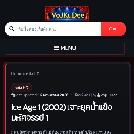
Search for:
ค้นหา
Skip to content
TOGGLE
MENU
NAVIGATION
Home
»
หนัง HD
หนัง HD
16 พฤษภาคม 2026
Last Updated:
|
3 เดือน
ที่แล้ว
|
by
VoJGuDee
Ice Age 1 (2002) เจาะยุคน้ำแข็ง
มหัศจรรย์ 1
กลุ่มสัตว์ต่างสายพันธุ์ต้องร่วมเดินทางฝ่าภัยหนาวและ