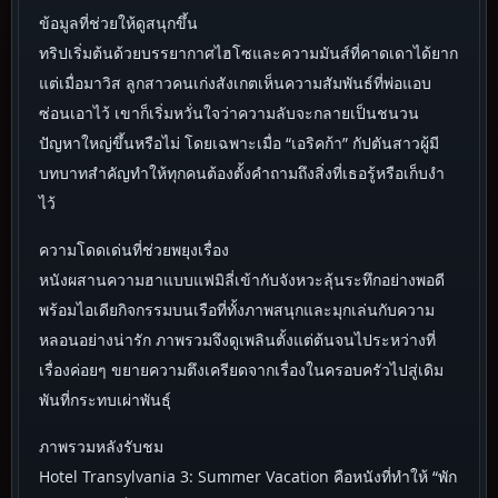
ข้อมูลที่ช่วยให้ดูสนุกขึ้น
ทริปเริ่มต้นด้วยบรรยากาศไฮโซและความมันส์ที่คาดเดาได้ยาก
แต่เมื่อมาวิส ลูกสาวคนเก่งสังเกตเห็นความสัมพันธ์ที่พ่อแอบ
ซ่อนเอาไว้ เขาก็เริ่มหวั่นใจว่าความลับจะกลายเป็นชนวน
ปัญหาใหญ่ขึ้นหรือไม่ โดยเฉพาะเมื่อ “เอริคก้า” กัปตันสาวผู้มี
บทบาทสำคัญทำให้ทุกคนต้องตั้งคำถามถึงสิ่งที่เธอรู้หรือเก็บงำ
ไว้
ความโดดเด่นที่ช่วยพยุงเรื่อง
หนังผสานความฮาแบบแฟมิลี่เข้ากับจังหวะลุ้นระทึกอย่างพอดี
พร้อมไอเดียกิจกรรมบนเรือที่ทั้งภาพสนุกและมุกเล่นกับความ
หลอนอย่างน่ารัก ภาพรวมจึงดูเพลินตั้งแต่ต้นจนไประหว่างที่
เรื่องค่อยๆ ขยายความตึงเครียดจากเรื่องในครอบครัวไปสู่เดิม
พันที่กระทบเผ่าพันธุ์
ภาพรวมหลังรับชม
Hotel Transylvania 3: Summer Vacation คือหนังที่ทำให้ “พัก