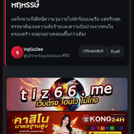
หฤหรรษ์
แดร็กพาแก๊งผีหนีความวุ่นวายไปพักร้อนบนเรือ แต่ทริปสุด
หรรษาดันเจอความลับร้ายและความปั่นป่วนจากคนใน
ครอบครัว จนทุกอย่างหลอนขึ้นกว่าเดิม!
VoJGuDee
แชร์
ดู
คัดลอกลิงก์
ศูนย์รวมข้อมูลหนังและซีรีส์