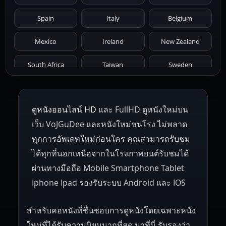
1971
1970
1969
1968
1967
Spain
Italy
Belgium
1966
1965
1964
1963
1962
Mexico
Ireland
New Zealand
1961
1959
1958
1955
1954
South Africa
Taiwan
Sweden
1953
1952
1951
1950
1946
Netherlands
Russia
Poland
ดูหนังออนไลน์ HD
และ FullHD ดูหนังใหม่บน
1945
1942
1941
1940
1939
Hungary
Denmark
Bulgaria
เว็บ VoJGuDee และหนังใหม่ชนโรง ไม่พลาด
Czech Republic
Brazil
Turkey
1938
1937
1930
1928
1916
ทุกการอัพเดทใหม่ก่อนใคร คุณสามารถรับชม
ได้ทุกที่นอกเหนือจากในโรงภาพยนต์รับชมได้
ผ่านทางมือถือ Mobile Smartphone Tablet
Iphone Ipad รองรับระบบ Android และ IOS
สำหรับคอหนังที่ชื่นชอบการดูหนังโดยเฉพาะหนัง
ใหม่ที่ได้รับความนิยมมากที่สุด มาที่นี่ รับรองว่า