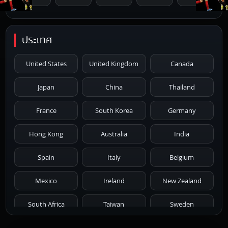
1996
1995
1994
1993
1992
ประเทศ
1991
1990
1989
1988
1987
United States
United Kingdom
Canada
1986
1985
1984
1983
1982
Japan
China
Thailand
1981
1980
1979
1978
1977
France
South Korea
Germany
1976
1975
1974
1973
1972
Hong Kong
Australia
India
1971
1970
1969
1968
1967
Spain
Italy
Belgium
1966
1965
1964
1963
1962
Mexico
Ireland
New Zealand
1961
1959
1958
1955
1954
South Africa
Taiwan
Sweden
1953
1952
1951
1950
1946
Netherlands
Russia
Poland