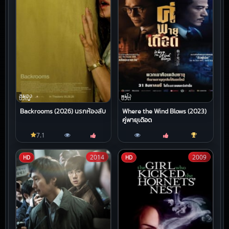
สยอง
หนัง
ขวัญ
ชีวิต
Backrooms (2026) นรกห้องลับ
Where the Wind Blows (2023)
คู่พายุเดือด
7.1
2014
2009
HD
HD