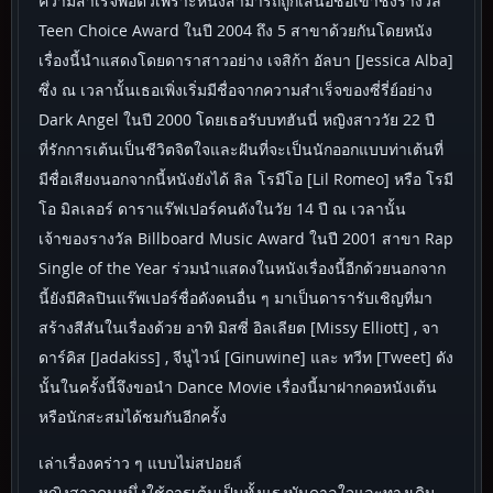
ความสำเร็จพอตัวเพราะหนังสามารถถูกเสนอชื่อเข้าชิงรางวัล
Teen Choice Award ในปี 2004 ถึง 5 สาขาด้วยกันโดยหนัง
เรื่องนี้นำแสดงโดยดาราสาวอย่าง เจสิก้า อัลบา [Jessica Alba]
ซึ่ง ณ เวลานั้นเธอเพิ่งเริ่มมีชื่อจากความสำเร็จของซี่รี่ย์อย่าง
Dark Angel ในปี 2000 โดยเธอรับบทฮันนี่ หญิงสาววัย 22 ปี
ที่รักการเต้นเป็นชีวิตจิตใจและฝันที่จะเป็นนักออกแบบท่าเต้นที่
มีชื่อเสียงนอกจากนี้หนังยังได้ ลิล โรมีโอ [Lil Romeo] หรือ โรมี
โอ มิลเลอร์ ดาราแร๊ฟเปอร์คนดังในวัย 14 ปี ณ เวลานั้น
เจ้าของรางวัล Billboard Music Award ในปี 2001 สาขา Rap
Single of the Year ร่วมนำแสดงในหนังเรื่องนี้อีกด้วยนอกจาก
นี้ยังมีศิลปินแร๊พเปอร์ชื่อดังคนอื่น ๆ มาเป็นดารารับเชิญที่มา
สร้างสีสันในเรื่องด้วย อาทิ มิสซี่ อิลเลียต [Missy Elliott] , จา
ดาร์คิส [Jadakiss] , จีนูไวน์ [Ginuwine] และ ทวีท [Tweet] ดัง
นั้นในครั้งนี้จึงขอนำ Dance Movie เรื่องนี้มาฝากคอหนังเต้น
หรือนักสะสมได้ชมกันอีกครั้ง
เล่าเรื่องคร่าว ๆ แบบไม่สปอยล์
หญิงสาวคนหนึ่งใช้การเต้นเป็นทั้งแรงบันดาลใจและทางเดิน