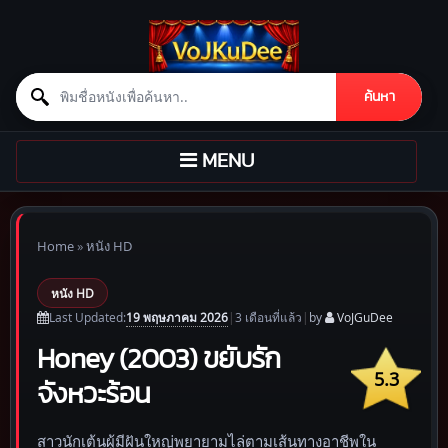
Search for:
ค้นหา
Skip to content
TOGGLE
MENU
NAVIGATION
Home
»
หนัง HD
หนัง HD
19 พฤษภาคม 2026
Last Updated:
|
3 เดือน
ที่แล้ว
|
by
VoJGuDee
Honey (2003) ขยับรัก
5.3
จังหวะร้อน
สาวนักเต้นผู้มีฝันใหญ่พยายามไล่ตามเส้นทางอาชีพใน