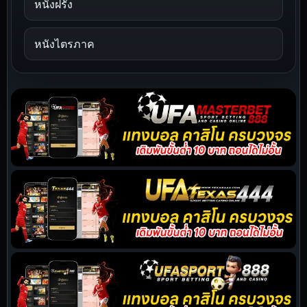
หนังฝรั่ง
หนังไตรภาค