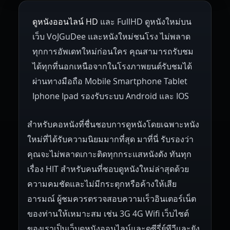
ดูหนังออนไลน์ HD
และ FullHD ดูหนังใหม่บน
1945
1942
1941
1940
1939
Hungary
Denmark
Bulgaria
เว็บ VoJGuDee และหนังใหม่ชนโรง ไม่พลาด
Czech Republic
Brazil
Turkey
1938
1937
1930
1928
1916
ทุกการอัพเดทใหม่ก่อนใคร คุณสามารถรับชม
ได้ทุกที่นอกเหนือจากในโรงภาพยนต์รับชมได้
ผ่านทางมือถือ Mobile Smartphone Tablet
Iphone Ipad รองรับระบบ Android และ IOS
สำหรับคอหนังที่ชื่นชอบการดูหนังโดยเฉพาะหนัง
ใหม่ที่ได้รับความนิยมมากที่สุด มาที่นี่ รับรองว่า
คุณจะไม่พลาดเกาะติดทุกกระแสหนังดัง ทันทุก
เรื่อง HIT สำหรับคนที่ชอบดูหนังใหม่ล่าสุดด้วย
ความคมชัดและไม่มีกระตุกหรือค้างให้เสีย
อารมณ์ ผู้ชมควรตรวจสอบความเร็วอินเตอร์เน็ต
ของท่านให้เหมาะสม เช่น 3G 4G Wifi เว็บไซต์
ของเราเป็นเว็บดูหนังออนไลน์และดูซีรี่ย์ทีวีและยัง