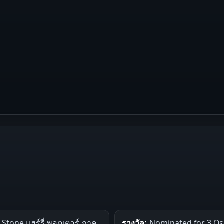
 Stone แฮร์รี่ พอตเตอร์ ภาค
รางวัล:
Nominated for 3 Os