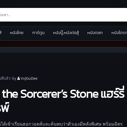
ส์
หนังไทย
การ์ตูน
หนังบู๊,หนังต่อสู้
หนังตลก
หนังไตร
น
ที่แล้ว
|
by
VoJGuDee
the Sorcerer’s Stone แฮร์รี
พ์
์ จนได้เข้าเรียนฮอกวอตส์และค้นพบว่าตัวเองมีพลังพิเศษ พร้อมมิตร