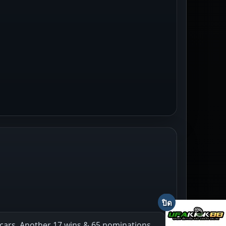
cars. Another 17 wins & 65 nominations.