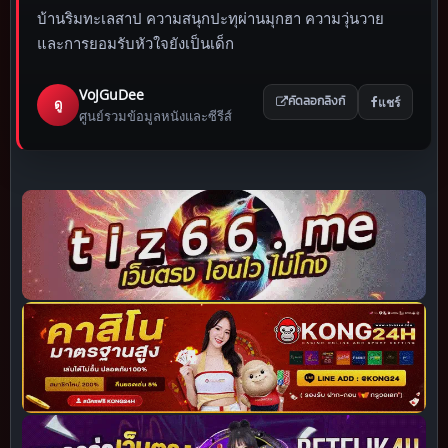
บ้านริมทะเลสาป ความสนุกปะทุผ่านมุกฮา ความวุ่นวาย
และการยอมรับหัวใจยังเป็นเด็ก
VoJGuDee
แชร์
ดู
คัดลอกลิงก์
ศูนย์รวมข้อมูลหนังและซีรีส์