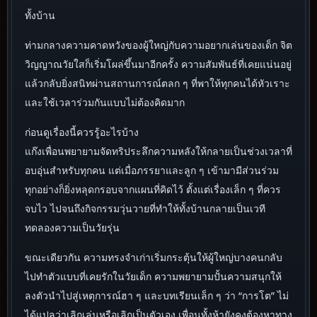
ทั้งบ้าน
ท่ามกลางความคาดหวังของผู้ใหญ่กับความอยากเล่นของเด็ก จิต
วิญญาณวัยใสก็เริ่มโผล่ขึ้นมาอีกครั้ง ความสัมพันธ์ที่เคยแน่นอยู่
แล้วกลับยิ่งสนิทผ่านสถานการณ์ตลก ๆ ที่พาให้ทุกคนได้หัวเราะ
และใช้เวลาร่วมกันแบบไม่ต้องคิดมาก
ก่อนดูเรื่องนี้ควรรู้อะไรบ้าง
แก๊งเพื่อนพยายามจัดทริประลึกความหลังให้กลายเป็นช่วงเวลาที่
อบอุ่นสำหรับทุกคน แต่เมื่อภรรยาและลูก ๆ เข้ามามีส่วนร่วม
ทุกอย่างก็ยิ่งหลุดกรอบจากแผนที่คิดไว้ ตั้งแต่เรื่องเล็ก ๆ ที่ควร
จบไว ไปจนถึงกิจกรรมวุ่นวายที่ทำให้ทั้งบ้านกลายเป็นเวที
ทดลองความเป็นวัยรุ่น
ขณะเดียวกัน ความทรงจำเก่าเริ่มกระตุ้นให้ผู้ใหญ่บางคนกลับ
ไปทำตัวแบบที่เคยรักในวัยเด็ก ความพยายามปั้นความสนุกให้
ลงตัวนำไปสู่เหตุการณ์ฮา ๆ และบทเรียนเล็ก ๆ ว่า “การโต” ไม่
ได้แปลว่าเลิกเล่นหรือเลิกเป็นตัวเอง เพื่อนทั้งห้ายังคงต้องหาทาง