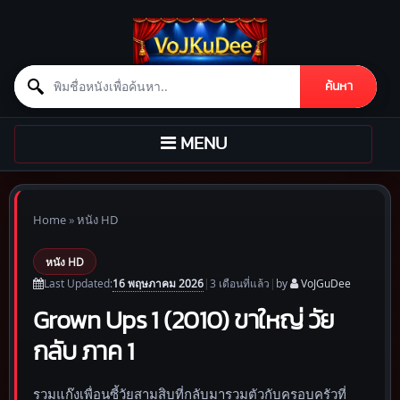
Search for:
ค้นหา
Skip to content
TOGGLE
MENU
NAVIGATION
Home
»
หนัง HD
หนัง HD
16 พฤษภาคม 2026
Last Updated:
|
3 เดือน
ที่แล้ว
|
by
VoJGuDee
Grown Ups 1 (2010) ขาใหญ่ วัย
กลับ ภาค 1
รวมแก๊งเพื่อนซี้วัยสามสิบที่กลับมารวมตัวกับครอบครัวที่