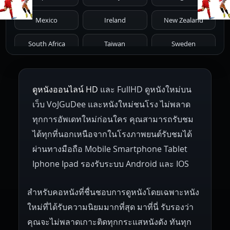
1966
1965
1964
1963
1962
Mexico
Ireland
New Zealand
1961
1959
1958
1955
1954
South Africa
Taiwan
Sweden
1953
1952
1951
1950
1946
Netherlands
Russia
Poland
ดูหนังออนไลน์ HD
และ FullHD ดูหนังใหม่บน
1945
1942
1941
1940
1939
Hungary
Denmark
Bulgaria
เว็บ VoJGuDee และหนังใหม่ชนโรง ไม่พลาด
Czech Republic
Brazil
Turkey
1938
1937
1930
1928
1916
ทุกการอัพเดทใหม่ก่อนใคร คุณสามารถรับชม
ได้ทุกที่นอกเหนือจากในโรงภาพยนต์รับชมได้
ผ่านทางมือถือ Mobile Smartphone Tablet
Iphone Ipad รองรับระบบ Android และ IOS
สำหรับคอหนังที่ชื่นชอบการดูหนังโดยเฉพาะหนัง
ใหม่ที่ได้รับความนิยมมากที่สุด มาที่นี่ รับรองว่า
คุณจะไม่พลาดเกาะติดทุกกระแสหนังดัง ทันทุก