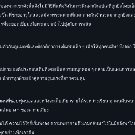
พวกเขาดังนั้นจึงไม่มีวิธีที่แท้จริงในการคืนค่าเงินเปเล่ที่ถูกยิงโดยเอ็ล
่มขึ้น พี่ชายอาวุโสและสมัครพรรคพวกที่แตกต่างกันจำนวนมากถูกยิงและสั
ใครที่จะยอดเยี่ยมเมื่อพวกเขาเข้าไปยุ่งกับการพนัน
ตัวกันดูแมตช์และตั้งกติกาการเดิมพันเล็ก ๆ เพื่อให้ทุกคนมีทางไปต่อ โด
ิ่มบานปลาย องค์ประกอบเดิมที่เคยเป็นความสนุกค่อย ๆ กลายเป็นแผนการ
 นำพาทุกฝ่ายเข้าสู่ความรุนแรงที่ยากควบคุม
งคนที่ชอบฟุตบอลและหวังจะเก็บเกี่ยวรายได้ระหว่างเรียน ทุกคนมีบทบ
นเส้นบาง ๆ ของความเสี่ยง
คุมได้ ความไว้ใจก็เริ่มพังลง ความพยายามดึงเกมกลับมาไว้ในมือจึงพาไ
งทุกอย่างเพื่อเอาคืน