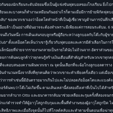
นของนักเรียนระดับมัธยมซึ่งเป็นผู้แข่งขันฟุตบอลของโรงเรียน ยิ่งไปก
เรียนและบางคนก็ทำงานเหมือนกันอย่างไรก็ตามเมื่อมีการย้ายพิกัดฟุตบอ
ด์คลับ” ของพวกเขาเองว่าอ็อตโตทำหน้าที่เป็นผู้เชี่ยวชาญด้านการบันทึก
ื่อยล้า เป็นอย่างที่มันอาจจะต้องทำเพราะมีเพียงแค่การสอนระดับม. 6
จนถึงวันหนึ่ง การเดินเล่นรอบลูกหรือผู้ถือระหว่างลูกบอลกับโต๊ะกับผู้ข
al Club” ตั้งแต่อ็อตโตเห็นว่าเขารู้เกี่ยวกับฟุตบอลและควรมีตัวเลือกใน
นเล็กน้อยที่จ่ายจากรายงานกลายเป็นรายได้นับไม่ถ้วนจาก อัตราส่วนของเ
ล โดยการค้นพบลูกค้าว่าทุกคนรู้สร้างเงินเดือนที่สำคัญสำหรับพวกเข
งพอที่จะตอบสนองความฝันพวกเขา ณ จุดนั้นเลือกที่จะฉ้อโกงลูกบอลตาราง 
นจำนวนหนึ่งจากสิ่งที่ทุกคนคิดว่าพวกเขาจะทำเพียงครั้งเดียว แต่เมื่อเขา
าการทำเช่นนี้มีอันตรายมากเกินไปและไม่ปลอดภัยอ็อตโตและแบงค์จาง
อร์ค้นพบว่าโต๊ะไผ่เกิดขึ้น ตามเส้นเหล่านี้ส่งสองถึงเท่าที่เป็นไปได้ส
บความยากลำบาก Otto และธนาคารกลับมาช่วยเหลือและรุมครั้งที่สองจนก
ลึกแก่ตำรวจทำให้ผู้อาวุโสถูกจับกุมและพื้นที่ทำงานของผู้อาวุโสถูกปิด ไม
ิทธิภาพและเมื่อถึงจุดนั้นก็ไปที่โกลด์คลับและทำตามขั้นตอนเพื่อฆ่าทุ