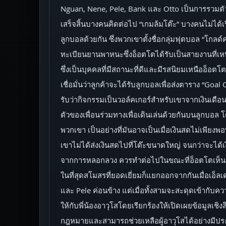
Nguan, Nene, Pele, Bank และ Otto เป็นการรวมตัวกั
เสร็จสิ้นบางคนคิดต่อไป “เกมล้มโต๊ะ” บางคนไม่ได้
ลูกบอลด้วยกัน ซึ่งพวกเขาตั้งชื่อกลุ่มฟุตบอล “โกล
ทะเบียนยานพาหนะซึ่งอ็อตโตได้รับเป็นสายงานที่เหน
ซึ่งเป็นบุคคลที่มีสถานะที่ดีและมีรสนิยมเหนืออ็อตโต
เชื่อมั่นว่าลูกค้าจะได้รับลูกบอลเพื่อส่งตาราง “Go
รับว่ากิจกรรมเป็นวอล์คเกอร์สำหรับเขาจากเงินเดือ
ตัวของเพื่อนร่วมทางเพื่อเดินเล่นด้วยกันบนลูกบอ
พวกเขา เป็นอย่างที่มันอาจเป็นเมื่อเงินสดไม่เพีย
เขาไม่ได้ส่งเงินสดไปที่โต๊ะขนาดใหญ่ จนกว่าจะได้เงิ
จากการหลอกลวง ควรทำต่อไปในขณะที่อ็อตโตเห็นว่
ในที่สุดสโมสรที่ยอดเยี่ยมก็แยกออกจากกันเมื่อเอ็ลเด
และ Pele ค่อนข้าง แต่เมื่อทั้งสามจะสะดุดเข้ากั
ให้กับพี่น้องอาวุโสโดยเรียกร้องให้เปิดเผยข้อมูลเชิง
กฎหมายและสามารถช่วยเหลือผู้อาวุโสได้อย่างมีประส