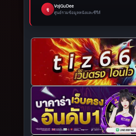
VoJGuDee
ดู
ศูนย์รวมข้อมูลหนังและซีรีส์