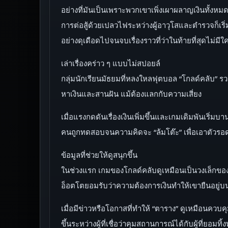
อย่างที่มันเป็นเพราะพวกเขาเพิ่งเผาผลาญเงินทั้งหมดของ
การต่อสู้ด้วยเปลวไฟระหว่างผู้อาวุโสและตำรวจก็เริ
อย่างดุเดือดไปจนจบเรื่องราวที่ว่าในท้ายที่สุดไม่มี
เล่าเรื่องคร่าว ๆ แบบไม่สปอยล์
กลุ่มนักเรียนมัธยมที่หลงใหลฟุตบอล “โกลด์คลับ” รวม
หาเงินและสานฝัน แม้ต้องแลกกับความเสี่ยง
เมื่อแรงกดดันเรื่องเงินเพิ่มขึ้นและเกมเดิมพันเร
คนถูกทดสอบจนความคิดจะ “ล้มโต๊ะ” เพื่อเอาตัวรอด
ข้อมูลที่ช่วยให้ดูสนุกขึ้น
ในช่วงแรก เกมของโกลด์คลับดูเหมือนเป็นวงเล็กขอ
อ็อตโตยอมรับว่าความต้องการเงินทำให้เขายืนอยู่บ
เมื่อมีข่าวหรือโอกาสที่ทำให้ “ตาราง” ดูเหมือนควบ
ขึ้นระหว่างผู้ที่เชื่อว่าคุมสถานการณ์ได้กับผู้ที่ยอมทิ้