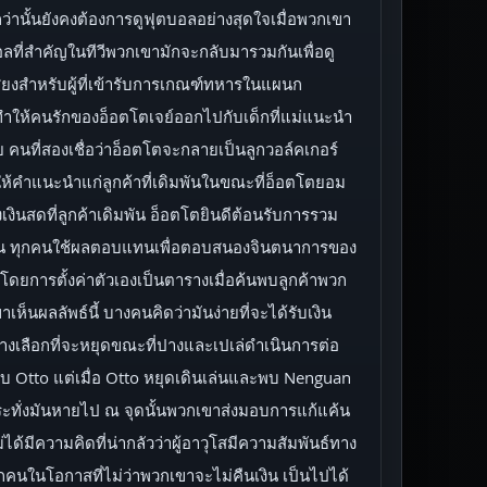
ว่านั้นยังคงต้องการดูฟุตบอลอย่างสุดใจเมื่อพวกเขา
ลที่สำคัญในทีวีพวกเขามักจะกลับมารวมกันเพื่อดู
เสียงสำหรับผู้ที่เข้ารับการเกณฑ์ทหารในแผนก
 ทำให้คนรักของอ็อตโตเจย์ออกไปกับเด็กที่แม่แนะนำ
าย คนที่สองเชื่อว่าอ็อตโตจะกลายเป็นลูกวอล์คเกอร์
การให้คำแนะนำแก่ลูกค้าที่เดิมพันในขณะที่อ็อตโตยอม
งินสดที่ลูกค้าเดิมพัน อ็อตโตยินดีต้อนรับการรวม
าทุกคน ทุกคนใช้ผลตอบแทนเพื่อตอบสนองจินตนาการของ
โดยการตั้งค่าตัวเองเป็นตารางเมื่อค้นพบลูกค้าพวก
เห็นผลลัพธ์นี้ บางคนคิดว่ามันง่ายที่จะได้รับเงิน
เลือกที่จะหยุดขณะที่ปางและเปเล่ดำเนินการต่อ
ำหรับ Otto แต่เมื่อ Otto หยุดเดินเล่นและพบ Nenguan
ระทั่งมันหายไป ณ จุดนั้นพวกเขาส่งมอบการแก้แค้น
่ได้มีความคิดที่น่ากลัวว่าผู้อาวุโสมีความสัมพันธ์ทาง
กคนในโอกาสที่ไม่ว่าพวกเขาจะไม่คืนเงิน เป็นไปได้