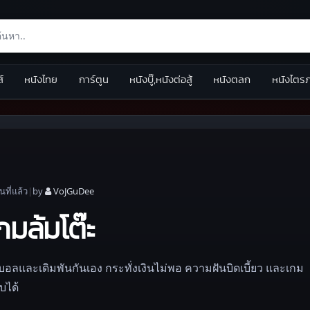
ส์
หนังไทย
การ์ตูน
หนังบู๊,หนังต่อสู้
หนังตลก
หนังไตร
อน
ที่แล้ว
|
by
VoJGuDee
กมล้มโต๊ะ
บอลและเดิมพันกันเอง กระทั่งเงินไม่พอ ความฝันบิดเบี้ยว และเกม
บได้