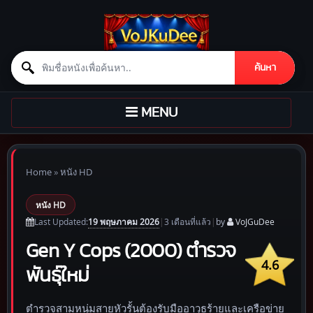
Search for:
ค้นหา
Skip to content
TOGGLE
MENU
NAVIGATION
Home
»
หนัง HD
หนัง HD
19 พฤษภาคม 2026
Last Updated:
|
3 เดือน
ที่แล้ว
|
by
VoJGuDee
Gen Y Cops (2000) ตำรวจ
4.6
พันธุ์ใหม่
ตำรวจสามหนุ่มสายหัวรั้นต้องรับมืออาวุธร้ายและเครือข่าย