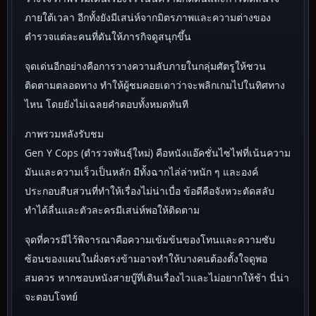
ภายใต้เวลา อีกทั้งยังมีเสน่ห์จากมิตรภาพและความต่างของ
ตำรวจแต่ละคนที่ดันให้ภารกิจดูสนุกขึ้น
จุดเด่นอีกอย่างคือการวางความลับภายในกลุ่มศัตรูให้ชวน
ติดตามตลอดทาง ทำให้ผู้ชมคอยเดาว่าจะพลิกเกมไปในทิศทาง
ไหน โดยยังไม่เฉลยคำตอบทั้งหมดทันที
ภาพรวมหลังรับชม
Gen Y Cops (ตำรวจพันธุ์ใหม่) คือหนังแอ๊คชั่นไซไฟที่เน้นความ
มันและความเร็วเป็นหลัก มีทั้งฉากไล่ล่าหนัก ๆ และองค์
ประกอบสืบสวนที่ทำให้เรื่องไม่น่าเบื่อ ข้อดีคือจังหวะตัดสลับ
ทำได้ลื่นและตัวละครมีเสน่ห์พอให้ติดตาม
จุดที่ควรมีไว้พิจารณาคือความเข้มข้นของโทนและความซับ
ซ้อนของแผนในฝั่งตรงข้ามอาจทำให้บางคนต้องตั้งใจดูพอ
สมควร หากชอบหนังสายบู๊ที่เดินเรื่องไวและไม่อยากให้ช้า นี่น่า
จะตอบโจทย์