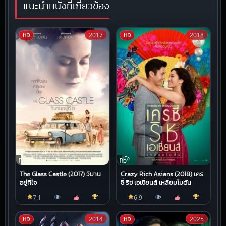
แนะนำหนังที่เกี่ยวข้อง
2017
2018
HD
HD
หนัง
หนัง
HD
HD
The Glass Castle (2017) วิมาน
Crazy Rich Asians (2018) เคร
อยู่ที่ใจ
ซี่ ริช เอเชี่ยนส์ เหลี่ยมโบตัน
7.1
6.9
2014
2025
HD
HD