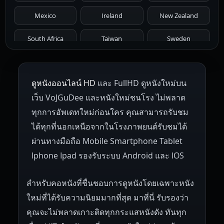
1966
1965
1964
1963
1962
Mexico
Ireland
New Zealand
1961
1959
1958
1955
1954
South Africa
Taiwan
Sweden
1953
1952
1951
1950
1946
Netherlands
Russia
Poland
ดูหนังออนไลน์ HD
และ FullHD ดูหนังใหม่บน
1945
1942
1941
1940
1939
Hungary
Denmark
Bulgaria
เว็บ VoJGuDee และหนังใหม่ชนโรง ไม่พลาด
Czech Republic
Brazil
Turkey
1938
1937
1930
1928
1916
ทุกการอัพเดทใหม่ก่อนใคร คุณสามารถรับชม
ได้ทุกที่นอกเหนือจากในโรงภาพยนต์รับชมได้
ผ่านทางมือถือ Mobile Smartphone Tablet
Iphone Ipad รองรับระบบ Android และ IOS
สำหรับคอหนังที่ชื่นชอบการดูหนังโดยเฉพาะหนัง
ใหม่ที่ได้รับความนิยมมากที่สุด มาที่นี่ รับรองว่า
คุณจะไม่พลาดเกาะติดทุกกระแสหนังดัง ทันทุก