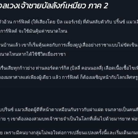
ลเวงเจ้าชายบัลลังก์เหมียว ภาค 2
 การ์ฟิลด์ (ให้เสียงโดย บิล เมอร์เรย์) ที่ดันสลับตัวกับ ปริ้นซ์ แมวเลื
การ์ฟิลด์ จะใช้มันคุ้มค่าขนาดไหน
บ้านแล้ว เขาก็เริ่มคุ้นเคยกับการเลี้ยงดูปูเสื่ออย่างราชาแบบไม่ขัดเขิน ทั
ญขนาดไหนหากได้ใช้ชีวิตเยี่ยงราชา
เสียทุกก้าวย่าง ท่านลอร์ดดาร์กิส (บิลลี่ คอนนอลลี่) เลือดเนื้อเชื้อไขเพ
ิกองมหาศาลแต่เพียงผู้เดียว แล้ว การ์ฟิลด์ ก็ต้องเผชิญหน้ากับโลกเลิ
บตัวกับปรินซ์ แมวเลือดผู้ดีที่หน้าตาเหมือนกันราวกับฝาแฝด จนกลายเ
สบาย ๆ เขาต้องลองสวมบทเจ้าชายจำเป็นในโลกที่เต็มไปด้วยมารยาท พ่อบ้า
เพราะมีคนบางกลุ่มไม่พอใจต่อการเปลี่ยนแปลงครั้งนี้และเริ่มเดินเกมเพื