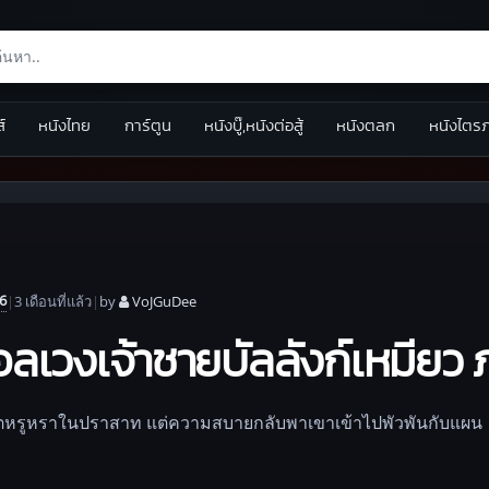
ส์
หนังไทย
การ์ตูน
หนังบู๊,หนังต่อสู้
หนังตลก
หนังไตร
6
|
3 เดือน
ที่แล้ว
|
by
VoJGuDee
อลเวงเจ้าชายบัลลังก์เหมียว 
ชีวิตหรูหราในปราสาท แต่ความสบายกลับพาเขาเข้าไปพัวพันกับแผน