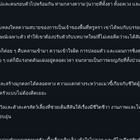
ะคนรอบตัวไปพร้อมกัน ท่ามกลางความวุ่นวายที่ทั้งฮา ทั้งอลเวง และ
ก็เริ่มหลงใหลความสบายของการเป็นเจ้าของพื้นที่หรูหรา เขาได้พบกับบรรย
ักษณ์เฉพาะตัว ทำให้เขาต้องปรับตัวกับบทบาทใหม่ที่ไม่เคยคิดว่าจะได้สั
็ค่อย ๆ คืบคลานเข้ามา ความเข้าใจผิด การปลอมตัว และแผนการชิงสมบั
ย ๆ แต่ก็มีแรงกดดันแฝงอยู่ตลอดเวลา จนกลายเป็นการผจญภัยที่ทั้งป่วน
่ายและสร้างมุกตลกได้ตลอดทาง ความแตกต่างระหว่างแมวขี้เกียจกับชีวิตผู
บครัวแบบไม่ต้องคิดเยอะ
และตัวละครสัตว์เลี้ยงที่ช่วยเติมสีสันให้เรื่องมีชีวิตชีวา งานภาพ
อบอุ่น
มขำแบบครอบครัว เนื้อเรื่องเดินเร็ว เข้าใจไม่ยาก และมีไอเดียสลับตัว