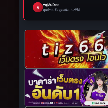
VoJGuDee
ดู
ศูนย์รวมข้อมูลหนังและซีรีส์