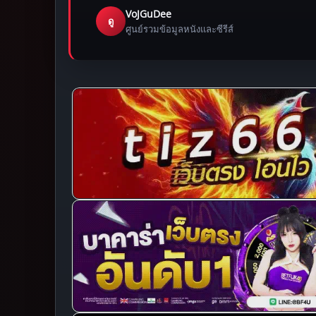
VoJGuDee
ดู
ศูนย์รวมข้อมูลหนังและซีรีส์