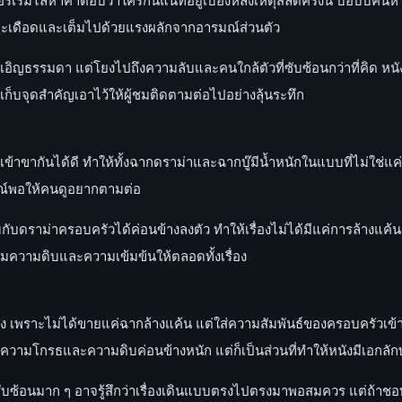
ทะเดือดและเต็มไปด้วยแรงผลักจากอารมณ์ส่วนตัว
ตุบังเอิญธรรมดา แต่โยงไปถึงความลับและคนใกล้ตัวที่ซับซ้อนกว่าที่คิด 
เก็บจุดสำคัญเอาไว้ให้ผู้ชมติดตามต่อไปอย่างลุ้นระทึก
กแต่เข้าขากันได้ดี ทำให้ทั้งฉากดราม่าและฉากบู๊มีน้ำหนักในแบบที่ไม่ใช่แค่
มณ์พอให้คนดูอยากตามต่อ
บดราม่าครอบครัวได้ค่อนข้างลงตัว ทำให้เรื่องไม่ได้มีแค่การล้างแค้
มความดิบและความเข้มข้นให้ตลอดทั้งเรื่อง
ง เพราะไม่ได้ขายแค่ฉากล้างแค้น แต่ใส่ความสัมพันธ์ของครอบครัวเข้ามา
นความโกรธและความดิบค่อนข้างหนัก แต่ก็เป็นส่วนที่ทำให้หนังมีเอกลัก
่องซับซ้อนมาก ๆ อาจรู้สึกว่าเรื่องเดินแบบตรงไปตรงมาพอสมควร แต่ถ้า