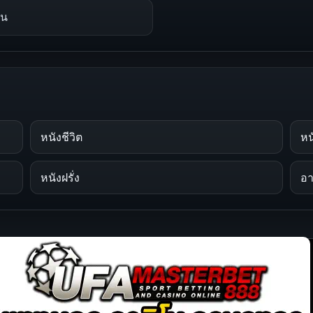
้น
หนังชีวิต
หนั
หนังฝรั่ง
อ