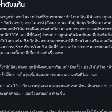
่ำดับแค้น
นมาถูกฆ่าตายในระหว่างที่ร้านขายของชำโดนปล้น พี่น้องตระกูลเมอ
) ขวัญใจสาวๆ, เจเรไมอาห์ (อังเดร เบนจามิน) นักธุรกิจที่รักครอบครั
งานศพและทำให้ความผิดพลาดอันเนื่องมาจากการตายของแม่ของพวกเขาได
ลึกไว้ให้ และสี่พี่น้องรู้ว่าพวกเขาผูกพันกันด้วยพันธะที่เข้มข้นยิ
บโดยจอห์น ซิงเกิลตัน จากบทภาพยนตร์ที่เขียนโดย เดวิด เอลเลี่ยต
วยการสร้างบริหารโดย ริค คิดนี่ย์ และ เอริก ฮาวแซม ภาพยนตร์เร
 และเนื้อหาที่เกี่ยวข้องกับเรื่องเพศ
ทั้งสี่ที่มีนิสัยต่างกันสุดขั้วจึงกลับมาพร้อมหน้าอีกครั้ง แม้จะไม่ได้โต
ั้งนี้ก็กลายเป็นจุดเริ่มต้นของการตามหาความจริงที่ไม่ง่ายเลย
บความไม่ไว้วางใจ ความรุนแรง และแรงกดดันรอบด้าน เส้นทางของการแก้แ
ละอดีตที่ค่อย ๆ เผยเงื่อนงำออกมาทีละชั้น
ริ่มไล่หาคำตอบว่าใครกันแน่ที่อยู่เบื้องหลังเหตุสลดครั้งนี้ บ็อบบี้คน