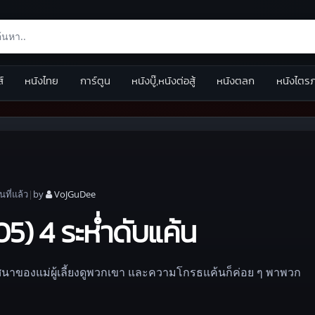
ส์
หนังไทย
การ์ตูน
หนังบู๊,หนังต่อสู้
หนังตลก
หนังไตร
อน
ที่แล้ว
|
by
VoJGuDee
5) 4 ระห่ำดับแค้น
ิศนาของแม่ผู้เลี้ยงดูพวกเขา และความโกรธแค้นก็ค่อย ๆ พาพวก