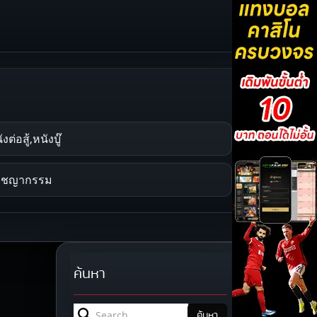
งต่อสู้,หนังบู๊
าชญากรรม
ค้นหา
Search for:
ค้นหา