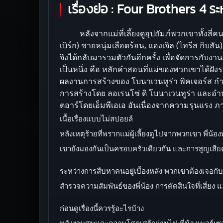
เรื่องย่อ :
Four Brothers 4 ระห
หลังจากแม่ที่เลี้ยงดูอุปถัมภ์พวกเขาทั้งสี่ค
เบิร์ก) ชายหนุ่มเลือดร้อน, แองเจิล (ไทรีส กิบสัน
จึงได้กลับมารวมตัวกันอีกครั้ง เพื่อจัดการกับ
เป็นหนึ่ง คือ หลักคำสอนที่แม่ของพวกเขาได้ฝังราก
ผลงานการสร้างของ โบนาเวนทูร่า พิคเจอร์ส กำกั
การสร้างโดย ลอเรนโซ่ ดิ โบนาเวนทูร่า และอำน
ตอาร์โดยเอ็มพีเอเอ อันเนื่องจากความรุนแรง ภาษา
เนื้อเรื่องแบบไม่สปอยล์
หลังเหตุร้ายที่พรากแม่ผู้เลี้ยงดูไปจากพวกเขา พี่น้อง
เขายังมองกันเป็นครอบครัวเดียวกัน และการสูญเสียคร
ระหว่างการสืบหาคนอยู่เบื้องหลัง พวกเขาต้องเจอกั
สำรวจความสัมพันธ์ของพี่น้อง การตัดสินใจที่เสี่ยง แ
ก่อนดูเรื่องนี้ควรรู้อะไรบ้าง
หลังงานศพและความโศกเศร้าผ่านไป พี่น้องเมอร์เซอร์เ