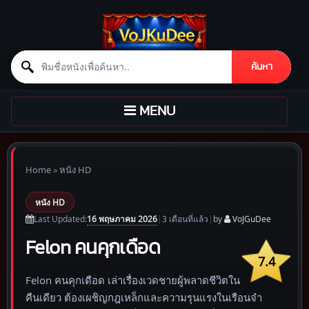
Search for:
ค้นหา
Skip to content
TOGGLE
MENU
NAVIGATION
Home
»
หนัง HD
หนัง HD
16 พฤษภาคม 2026
Last Updated:
|
3 เดือน
ที่แล้ว
|
by
VoJGuDee
Felon คนคุกเดือด
7.4
Felon คนคุกเดือด เล่าเรื่องเวดชายผู้พลาดชีวิตใน
คืนเดียว ต้องเผชิญกฎเหล็กและความรุนแรงในเรือนจำ