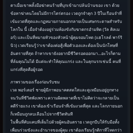
ตาเมื่อเขาพลั้งมือฆ่าคนร้ายที่บุกเข้ามาปล้นบ้านของ เขา ด้วย
ข้อหาฆ่าคนโดยไม่มีการไตร่ตรอง เวดถูกจำคุก 3 ปีในเรือนจำที่
เข้มงวดที่สุดและกฏหมายภายนอกกลายเป็นเศษกระดาษสำหรับ
โลกใน นี้ เมื่อจำต้องอยู่ร่วมห้องขังกับฆาตกรอำมหิต (วัล คิลเม
อร์) และเป็นที่หมายหัวของหัวหน้าผู้คุมจอมโหด (แฮโรลด์ พาร์ริ
นิว) เวดเรียนรู้ว่าเขาต้องต่อสู้เพื่อตัวเองและต้องเป็นนักโทษที่
อันตรายที่สุด ถ้าหากเขายังอยากมีชีวิตรอดออกมา…อะไรก็ตาม
ที่ล้มคุณไม่ได้ มีแต่จะทำให้คุณแกร่ง และในคุกนรกเช่นนี้ คนที่
แกร่งที่สุดคือผู้รอด
ภาพรวมของเรื่องก่อนรับชม
เวด พอร์เตอร์ ชายผู้มีภาพอนาคตสดใสและดูเหมือนอยู่ถูกทาง
จนวันที่ชีวิตพังเพราะความผิดพลาดที่เขาไม่คิดว่าจะกลายเป็น
คดีร้ายแรง เขาต้องเข้าเรือนจำที่เข้มงวดที่สุด และโลกภายนอก
ก็เหมือนถูกลบเลือนไปจากชีวิตทันที
ในพื้นที่คับแคบที่เต็มไปด้วยผู้คนอันตราย เวดถูกบีบให้รับมือทั้ง
เพื่อนร่วมขังและอำนาจของผู้คุม เขาต้องเรียนรู้กติกาที่โหดกว่า