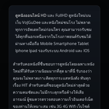
1953
1952
1951
1950
1946
Netherlands
Russia
Poland
ดูหนังออนไลน์ HD
และ FullHD ดูหนังใหม่บน
1945
1942
1941
1940
1939
Hungary
Denmark
Bulgaria
เว็บ VoJGuDee และหนังใหม่ชนโรง ไม่พลาด
Czech Republic
Brazil
Turkey
1938
1937
1930
1928
1916
ทุกการอัพเดทใหม่ก่อนใคร คุณสามารถรับชม
ได้ทุกที่นอกเหนือจากในโรงภาพยนต์รับชมได้
ผ่านทางมือถือ Mobile Smartphone Tablet
Iphone Ipad รองรับระบบ Android และ IOS
สำหรับคอหนังที่ชื่นชอบการดูหนังโดยเฉพาะหนัง
ใหม่ที่ได้รับความนิยมมากที่สุด มาที่นี่ รับรองว่า
คุณจะไม่พลาดเกาะติดทุกกระแสหนังดัง ทันทุก
เรื่อง HIT สำหรับคนที่ชอบดูหนังใหม่ล่าสุดด้วย
ความคมชัดและไม่มีกระตุกหรือค้างให้เสีย
อารมณ์ ผู้ชมควรตรวจสอบความเร็วอินเตอร์เน็ต
ของท่านให้เหมาะสม เช่น 3G 4G Wifi เว็บไซต์