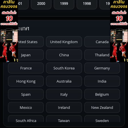
2001
2000
1999
1998
1997
1996
1995
1994
1993
1992
ประเทศ
1991
1990
1989
1988
1987
United States
United Kingdom
Canada
1986
1985
1984
1983
1982
Japan
China
Thailand
1981
1980
1979
1978
1977
France
South Korea
Germany
1976
1975
1974
1973
1972
Hong Kong
Australia
India
1971
1970
1969
1968
1967
Spain
Italy
Belgium
1966
1965
1964
1963
1962
Mexico
Ireland
New Zealand
1961
1959
1958
1955
1954
South Africa
Taiwan
Sweden