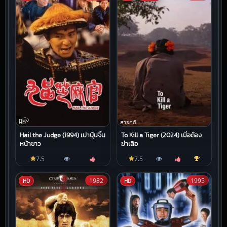
หนัง
HD
สารคดี
Hail the Judge (1994) เปาบุ้นจิ้น
To Kill a Tiger (2024) เมื่อต้อง
หน้าขาว
ฆ่าเสือ
7.5
7.5
1982
1995
HD
HD