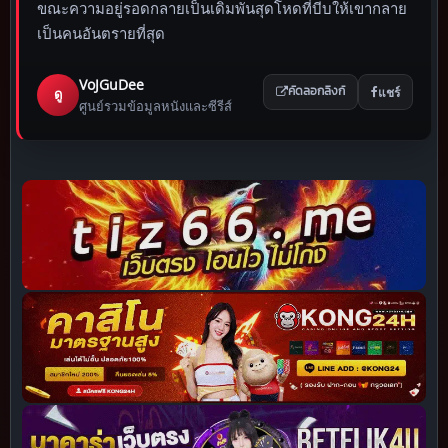
ขณะความอยู่รอดกลายเป็นเดิมพันสุดโหดที่บีบให้เขากลาย
เป็นคนอันตรายที่สุด
VoJGuDee
แชร์
ดู
คัดลอกลิงก์
ศูนย์รวมข้อมูลหนังและซีรีส์