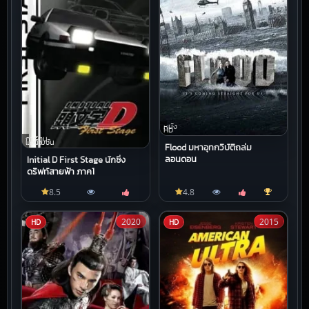
หนัง
HD
การ์ตูน
แอนิเมชัน
Flood มหาอุทกวิบัติถล่ม
ลอนดอน
Initial D First Stage นักซิ่ง
ดริฟท์สายฟ้า ภาค1
8.5
4.8
2020
2015
HD
HD