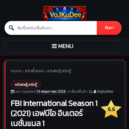
Search for:
ค้นหา
Skip to content
TOGGLE
MENU
NAVIGATION
Home
»
หนังทั้งหมด
»
หนังต่อสู้,หนังบู๊
หนังต่อสู้,หนังบู๊
16 พฤษภาคม 2026
Last Updated:
|
3 เดือน
ที่แล้ว
|
by
VoJGuDee
FBI International Season 1
6.6
(2021) เอฟบีไอ อินเตอร์
เนชั่นแนล 1