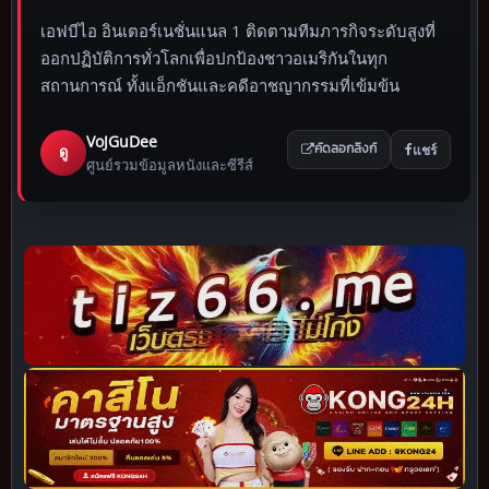
เอฟบีไอ อินเตอร์เนชั่นแนล 1 ติดตามทีมภารกิจระดับสูงที่
ออกปฏิบัติการทั่วโลกเพื่อปกป้องชาวอเมริกันในทุก
สถานการณ์ ทั้งแอ็กชันและคดีอาชญากรรมที่เข้มข้น
VoJGuDee
แชร์
ดู
คัดลอกลิงก์
ศูนย์รวมข้อมูลหนังและซีรีส์