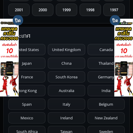
2001
2000
1999
1998
1997
1996
1995
1994
1993
1992
ประเทศ
1991
1990
1989
1988
1987
United States
United Kingdom
Canada
1986
1985
1984
1983
1982
Japan
China
Thailand
1981
1980
1979
1978
1977
France
South Korea
Germany
1976
1975
1974
1973
1972
Hong Kong
Australia
India
1971
1970
1969
1968
1967
Spain
Italy
Belgium
1966
1965
1964
1963
1962
Mexico
Ireland
New Zealand
1961
1959
1958
1955
1954
South Africa
Taiwan
Sweden