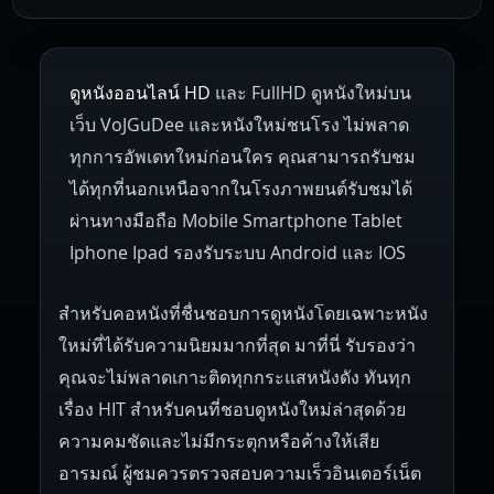
1953
1952
1951
1950
1946
Netherlands
Russia
Poland
ดูหนังออนไลน์ HD
และ FullHD ดูหนังใหม่บน
1945
1942
1941
1940
1939
Hungary
Denmark
Bulgaria
เว็บ VoJGuDee และหนังใหม่ชนโรง ไม่พลาด
Czech Republic
Brazil
Turkey
1938
1937
1930
1928
1916
ทุกการอัพเดทใหม่ก่อนใคร คุณสามารถรับชม
ได้ทุกที่นอกเหนือจากในโรงภาพยนต์รับชมได้
ผ่านทางมือถือ Mobile Smartphone Tablet
Iphone Ipad รองรับระบบ Android และ IOS
สำหรับคอหนังที่ชื่นชอบการดูหนังโดยเฉพาะหนัง
ใหม่ที่ได้รับความนิยมมากที่สุด มาที่นี่ รับรองว่า
คุณจะไม่พลาดเกาะติดทุกกระแสหนังดัง ทันทุก
เรื่อง HIT สำหรับคนที่ชอบดูหนังใหม่ล่าสุดด้วย
ความคมชัดและไม่มีกระตุกหรือค้างให้เสีย
อารมณ์ ผู้ชมควรตรวจสอบความเร็วอินเตอร์เน็ต