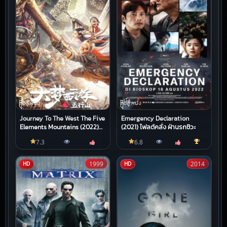
หนัง
หนัง
ต่อสู้,หนัง
ต่อสู้,หนัง
บู๊
บู๊
Journey To The West The Five
Emergency Declaration
Elements Mountains (2022)
(2021) ไฟลต์คลั่ง ฝ่านรกชีวะ
ซุนหงอคง ผจญห้าหุบเขา
7.3
6.8
1999
2014
HD
HD