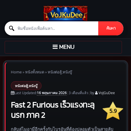
Search for:
ค้นหา
Skip to content
TOGGLE
MENU
NAVIGATION
Home
»
หนังทั้งหมด
»
หนังต่อสู้,หนังบู๊
หนังต่อสู้,หนังบู๊
16 พฤษภาคม 2026
Last Updated:
|
3 เดือน
ที่แล้ว
|
by
VoJGuDee
Fast 2 Furious เร็วแรงทะลุ
5.9
นรก ภาค 2
กลับสู่ไมอามี่อีกครั้งกับไบรอันที่ต้องปลอมตัวเป็นสายลับ