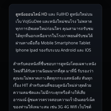
1953
1952
1951
1950
1946
Netherlands
Russia
Poland
ดูหนังออนไลน์ HD
และ FullHD ดูหนังใหม่บน
1945
1942
1941
1940
1939
Hungary
Denmark
Bulgaria
เว็บ VoJGuDee และหนังใหม่ชนโรง ไม่พลาด
Czech Republic
Brazil
Turkey
1938
1937
1930
1928
1916
ทุกการอัพเดทใหม่ก่อนใคร คุณสามารถรับชม
ได้ทุกที่นอกเหนือจากในโรงภาพยนต์รับชมได้
ผ่านทางมือถือ Mobile Smartphone Tablet
Iphone Ipad รองรับระบบ Android และ IOS
สำหรับคอหนังที่ชื่นชอบการดูหนังโดยเฉพาะหนัง
ใหม่ที่ได้รับความนิยมมากที่สุด มาที่นี่ รับรองว่า
คุณจะไม่พลาดเกาะติดทุกกระแสหนังดัง ทันทุก
เรื่อง HIT สำหรับคนที่ชอบดูหนังใหม่ล่าสุดด้วย
ความคมชัดและไม่มีกระตุกหรือค้างให้เสีย
อารมณ์ ผู้ชมควรตรวจสอบความเร็วอินเตอร์เน็ต
ของท่านให้เหมาะสม เช่น 3G 4G Wifi เว็บไซต์