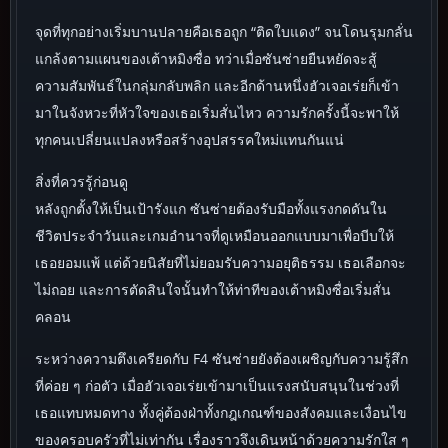
จุดที่ทุกอย่างเริ่มบานปลายคือเธอถูก “ติดใบแดง” จนโดนรุมกลั่น
แกล้งตามแผนของเต้าหมิงซื่อ ทว่าเมื่อซันซ่ายยืนหยัดจะสู้
ความสัมพันธ์ในกลุ่มกลับพลิก และอีกด้านหนึ่งฮัวเจอเร่ยก็เข้า
มาในจังหวะที่หัวใจของเธอเริ่มสั่นไหว ความรักครั้งนี้จะพาให้
ทุกคนเปลี่ยนแปลงหรือสร้างอุปสรรคใหม่แทนกันแน่
สิ่งที่ควรรู้ก่อนดู
หลังถูกตั้งให้เป็นเป้ารังแก ซันซ่ายต้องรับมือทั้งแรงกดดันใน
ชีวิตประจำวันและเกมอำนาจที่ดูเหมือนออกแบบมาเพื่อบีบให้
เธอยอมแพ้ แต่ด้วยนิสัยที่ไม่ยอมรับความอยุติธรรม เธอเลือกจะ
ไม่ถอย และการตัดสินใจนั้นทำให้ท่าทีของเต้าหมิงซื่อเริ่มสั่น
คลอน
ระหว่างความตึงเครียดกับ F4 ซันซ่ายยังต้องเผชิญกับความรู้สึก
ที่ค่อย ๆ ก่อตัว เมื่อฮัวเจอเร่ยเข้ามาเป็นแรงสนับสนุนในช่วงที่
เธอแทบหมดทาง ทั้งคู่ต้องฝ่าทั้งกฎเกณฑ์ของสังคมและเงื่อนไข
ของครอบครัวที่ไม่เท่ากัน เรื่องราวจึงเดินหน้าด้วยความรักใส ๆ