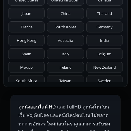
1986
1985
1984
1983
1982
Japan
China
Thailand
1981
1980
1979
1978
1977
France
South Korea
Germany
1976
1975
1974
1973
1972
Hong Kong
Australia
India
1971
1970
1969
1968
1967
Spain
Italy
Belgium
1966
1965
1964
1963
1962
Mexico
Ireland
New Zealand
1961
1959
1958
1955
1954
South Africa
Taiwan
Sweden
1953
1952
1951
1950
1946
Netherlands
Russia
Poland
ดูหนังออนไลน์ HD
และ FullHD ดูหนังใหม่บน
1945
1942
1941
1940
1939
Hungary
Denmark
Bulgaria
เว็บ VoJGuDee และหนังใหม่ชนโรง ไม่พลาด
Czech Republic
Brazil
Turkey
1938
1937
1930
1928
1916
ทุกการอัพเดทใหม่ก่อนใคร คุณสามารถรับชม