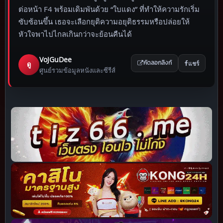
ต่อหน้า F4 พร้อมเดิมพันด้วย “ใบแดง” ที่ทำให้ความรักเริ่ม
ซับซ้อนขึ้น เธอจะเลือกยุติความอยุติธรรมหรือปล่อยให้
หัวใจพาไปไกลเกินกว่าจะย้อนคืนได้
VoJGuDee
แชร์
ดู
คัดลอกลิงก์
ศูนย์รวมข้อมูลหนังและซีรีส์