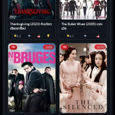
หนัง
สยอง
ต่อสู้,หนัง
ขวัญ
บู๊
Thanksgiving (2023) คืนเดือด
The Bullet Wives (2005) เดอะ
เชือดขาช็อป
เมีย
6.2
4.1
2008
2015
HD
HD
หนัง
สยอง
ตลก
ขวัญ