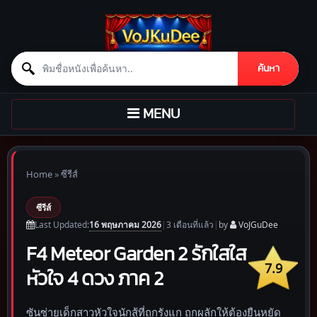
Search for:
ค้นหา
Skip to content
TOGGLE
MENU
NAVIGATION
Home
»
ซีรีส์
ซีรีส์
16 พฤษภาคม 2026
Last Updated:
|
3 เดือน
ที่แล้ว
|
by
VoJGuDee
F4 Meteor Garden 2 รักใสใส
7.9
หัวใจ 4 ดวง ภาค 2
ซันซ่ายเด็กสาวหัวใจนักสู้ที่ถูกรังแก ถูกผลักให้ต้องยืนหยัด