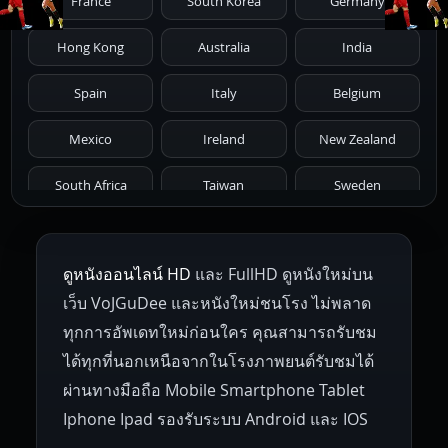
France
South Korea
Germany
1976
1975
1974
1973
1972
Hong Kong
Australia
India
1971
1970
1969
1968
1967
Spain
Italy
Belgium
1966
1965
1964
1963
1962
Mexico
Ireland
New Zealand
1961
1959
1958
1955
1954
South Africa
Taiwan
Sweden
1953
1952
1951
1950
1946
Netherlands
Russia
Poland
ดูหนังออนไลน์ HD
และ FullHD ดูหนังใหม่บน
1945
1942
1941
1940
1939
Hungary
Denmark
Bulgaria
เว็บ VoJGuDee และหนังใหม่ชนโรง ไม่พลาด
Czech Republic
Brazil
Turkey
1938
1937
1930
1928
1916
ทุกการอัพเดทใหม่ก่อนใคร คุณสามารถรับชม
ได้ทุกที่นอกเหนือจากในโรงภาพยนต์รับชมได้
ผ่านทางมือถือ Mobile Smartphone Tablet
Iphone Ipad รองรับระบบ Android และ IOS