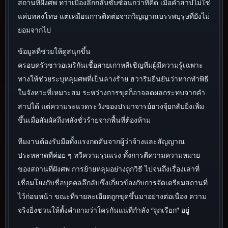
สถานที่ฝังศพ ทว่าเบื้องลึกกลับซับซ้อนกว่าที่คิด เมื่อคำสาปไม่ใช่
แค่บทลงโทษ แต่เหมือนการติดต่อจากวิญญาณบรรพบุรุษที่ยังไม่
ยอมจากไป
ข้อมูลที่ช่วยให้ดูสนุกขึ้น
ครอบครัวชาวอเมริกันเชื้อสายเกาหลีเชิญทีมผู้มีความรู้เฉพาะ
ทางให้ช่วยระบุหลุมศพที่เป็นลางร้าย ฮวาริมยืนยันว่าหากทำพิธี
ในจังหวะที่เหมาะสม ระหว่างการขุดก็อาจลดผลกระทบจากคำ
สาปได้ แต่ความระแวดระวังของปรมาจารย์ฮวงจุ้ยกลับยิ่งเพิ่ม
ขึ้นเมื่อสัมผัสถึงพลังชั่วร้ายจากพื้นที่ต้องห้าม
ทีมงานต้องรับมือทั้งแรงกดดันจากผู้ว่าจ้างและสัญญาณ
ประหลาดที่ค่อย ๆ ทวีความรุนแรง ทั้งการตีความความหมาย
ของสถานที่ฝังศพ การย้ายหลุมอย่างถูกวิธี ไปจนถึงเรื่องเล่าที่
เชื่อมโยงกับชื่อบุคคลลึกลับซึ่งเกี่ยวข้องกับการจัดเตรียมสถานที่
ไว้ก่อนหน้า ขณะที่รายละเอียดถูกขุดขึ้นมาอย่างต่อเนื่อง ความ
จริงยิ่งชวนให้ตั้งคำถามว่าใครกันแน่ที่กำลัง “ถูกเรียก” อยู่