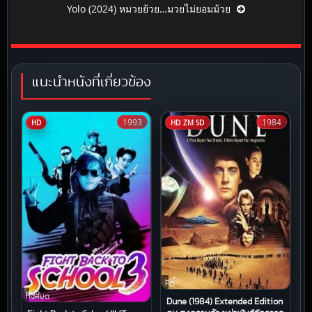
Yolo (2024) หมวยย้วย…มวยไม่ยอมม้วย
แนะนำหนังที่เกี่ยวข้อง
1993
1984
HD
HD ZM SD
หนัง
HD
หนัง
ทั้งหมด
Dune (1984) Extended Edition