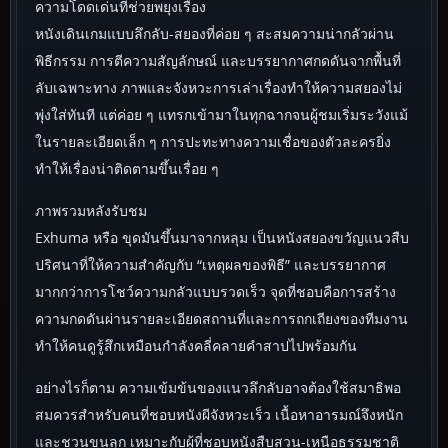
ความโดดเด่นที่ช่วยพยุงเรื่อง
หนังเดินเกมแบบลึกลับ-สยองที่ค่อย ๆ สะสมความน่ากลัวผ่าน
พิธีกรรม การตีความสัญลักษณ์ และบรรยากาศกดดันจากพื้นที่
ลับเฉพาะทาง ภาพและจังหวะการเล่าเรื่องทำให้ความสยองไม่
พุ่งใส่ทันที แต่ค่อย ๆ แทรกเข้ามาในทุกฉากจนผู้ชมเริ่มระวังแม้
ในรายละเอียดเล็ก ๆ การปะทะทางความเชื่อของตัวละครยิ่ง
ทำให้เรื่องน่าติดตามขึ้นเรื่อย ๆ
ภาพรวมหลังรับชม
Exhuma หรือ ขุดมันขึ้นมาจากหลุม เป็นหนังสยองขวัญแนวสืบ
ปริศนาที่ให้ความสำคัญกับ “เหตุผลของพิธี” และบรรยากาศ
มากกว่าการโชว์ความกลัวแบบรวดเร็ว จุดที่ชอบคือการสร้าง
ความกดดันผ่านรายละเอียดสถานที่และการถกเถียงของทีมงาน
ทำให้คนดูรู้สึกเหมือนกำลังคลี่คลายคำสาปไปพร้อมกัน
อย่างไรก็ตาม ความเข้มข้นของแนวลึกลับอาจต้องใช้สมาธิพอ
สมควรสำหรับคนที่ชอบหนังผีจังหวะเร็ว เนื้อหาอารมณ์จึงหนัก
และชวนขนลุก เหมาะกับผู้ที่ชอบหนังสืบสวน-เหนือธรรมชาติ