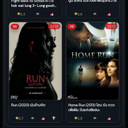
ดูน สงครามล้างเผ่าพันธุ์จักรวาล
Fight Back to School III (To
hok wai lung 3- Lung gwoh
gai nin) (1993) คนเล็กนักเรียน
6.3
6.6
โต 3
2020
2013
HD
HD
สยอง
หนัง
ขวัญ
ทั้งหมด
Run (2020) มัมอำมหิต
Home Run (2013) โฮม รัน หวด
เพื่อฝัน วันแห่งชัยชนะ
6.7
5.9