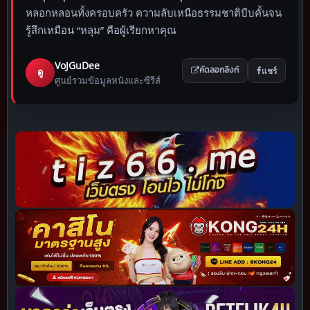
หลอกหลอนทั้งครอบครัว ความลับเหนือธรรมชาติบีบคั้นจน
รู้สึกเหมือน “หลุม” คือผู้เรียกหาคุณ
VoJGuDee
แชร์
ดู
คัดลอกลิงก์
ศูนย์รวมข้อมูลหนังและซีรีส์