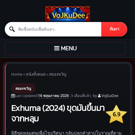
Search for:
ค้นหา
Skip to content
TOGGLE
MENU
NAVIGATION
Home
»
หนังทั้งหมด
»
สยองขวัญ
สยองขวัญ
16 พฤษภาคม 2026
Last Updated:
|
3 เดือน
ที่แล้ว
|
by
VoJGuDee
Exhuma (2024) ขุดมันขึ้นมา
6.9
จากหลุม
พิธีขุดหลุมศพเพื่อไขปริศนา กลับปลุกคำสาปโบราณที่ตาม