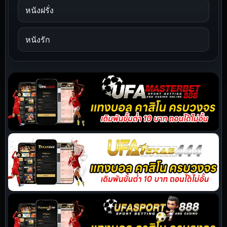
หนังฝรั่ง
หนังรัก