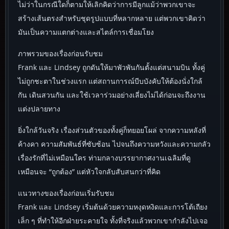
ไม่ว่าในกรณีใดก็ตามให้เลิกคิดว่าการมีลูกแม้ว่าพวกเขาจะ
สร้างเส้นตรงสำหรับชุดรูปแบบที่หลากหลาย แต่พวกเขาคิดว่า
มันเป็นความแตกต่างและสไตล์การเชื่อมโยง
ภาพรวมของเรื่องก่อนรับชม
Frank และ Lindsey ถูกดันให้มาพัวพันกันตั้งแต่สนามบิน ทั้งคู่
ไม่ถูกชะตาในช่วงแรก แต่สถานการณ์บีบบังคับให้ต้องนั่งใกล้
กัน เดินสวนกัน และใช้เวลาร่วมอย่างเลี่ยงไม่ได้ก่อนจะถึงงาน
แต่งปลายทาง
ยิ่งใกล้วันจริง เรื่องส่วนตัวของทั้งคู่ก็ทยอยโผล่ จากความหลังที่
ค้างคา ความสัมพันธ์ที่ซับซ้อน ไปจนถึงความหวังและความกลัว
เรื่องรักที่ไม่เหมือนใคร ท่ามกลางบรรยากาศงานเฉลิมที่ดู
เหมือนจะ “ถูกต้อง” แต่หัวใจกลับสับสนกว่าที่คิด
แนวทางของเรื่องก่อนเริ่มรับชม
Frank และ Lindsey เริ่มต้นด้วยความหงุดหงิดและการโต้เถียง
เล็ก ๆ ที่ทำให้อีกฝ่ายระคายใจ ทั้งที่จริงแล้วพวกเขากำลังไปเจอ