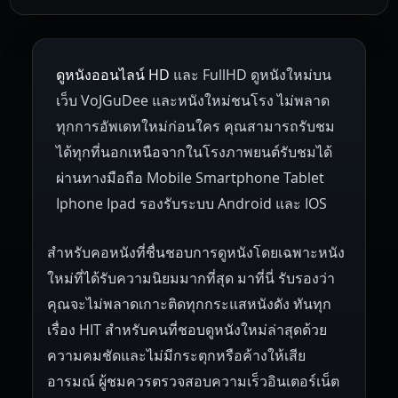
1953
1952
1951
1950
1946
Netherlands
Russia
Poland
ดูหนังออนไลน์ HD
และ FullHD ดูหนังใหม่บน
1945
1942
1941
1940
1939
Hungary
Denmark
Bulgaria
เว็บ VoJGuDee และหนังใหม่ชนโรง ไม่พลาด
Czech Republic
Brazil
Turkey
1938
1937
1930
1928
1916
ทุกการอัพเดทใหม่ก่อนใคร คุณสามารถรับชม
ได้ทุกที่นอกเหนือจากในโรงภาพยนต์รับชมได้
ผ่านทางมือถือ Mobile Smartphone Tablet
Iphone Ipad รองรับระบบ Android และ IOS
สำหรับคอหนังที่ชื่นชอบการดูหนังโดยเฉพาะหนัง
ใหม่ที่ได้รับความนิยมมากที่สุด มาที่นี่ รับรองว่า
คุณจะไม่พลาดเกาะติดทุกกระแสหนังดัง ทันทุก
เรื่อง HIT สำหรับคนที่ชอบดูหนังใหม่ล่าสุดด้วย
ความคมชัดและไม่มีกระตุกหรือค้างให้เสีย
อารมณ์ ผู้ชมควรตรวจสอบความเร็วอินเตอร์เน็ต