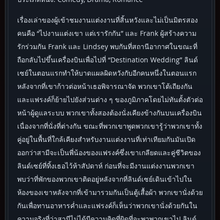
เรื่องเล่าของผู้เข้าชมงานแต่งงานที่สิ้นหวังและไม่เป็นมิตรสอง
คนคือ “ไปงานแต่งเขา แต่เรารักกัน” และ Frank ผู้สร้างความ
รักร่วมกัน Frank และ Lindsey พบกันที่สถานีอากาศในขณะที่
ถือกลับไปขึ้นเครื่องบินเพื่อไปที่ “Destination Wedding” ลินด์
เซย์ในตอนแรกทำให้บาดแผลผิดหวังกับอีกคนหนึ่งในตอนแรก
หลังจากที่เขาก้าวต่อหน้าเธอพิจารณาจัด พวกเขาโต้เถียงกัน
และแฟรงค์ก็ย้ายไปยังส่วนต่าง ๆ ของภูมิภาคโดยไม่ทันตั้งตัวต่อ
หน้าผู้ดูแลระบบ พวกเขาทั้งสองต้องนั่งเคียงข้างกันบนเครื่องบิน
เนื่องจากที่นั่งที่ต่างกัน ขณะที่พวกเขาพูดพวกเขารู้ว่าพวกเขาทั้ง
คู่อยู่ในพื้นที่ใกล้เคียงสำหรับงานแต่งงานที่เท่าเทียมกันมันเปิด
ออกว่าสามีจะเป็นพี่น้องของแฟรงค์ซึ่งเขาเกลียดและคู่ชีวิตของ
ลินด์เซย์ที่ทิ้งเธอไว้ห้าสัปดาห์ ก่อนที่จะมีงานแต่งงานพวกเขา
พบว่าที่พักของพวกเขาติดอยู่หลังจากที่ลินด์เซย์เดินเข้าไปใน
ห้องของเขาหลังจากที่เข้ามารวมกันเป็นตู้เสื้อผ้า พวกเขานั่งด้วย
กันเพื่อทานอาหารค่ำและแฟรงค์ก็เห็นว่าพวกเขานั่งด้วยกันใน
ความจริงที่ว่าสามีไม่ได้มีความคิดที่ผิดที่จะพาพวกเขาไป ลินด์