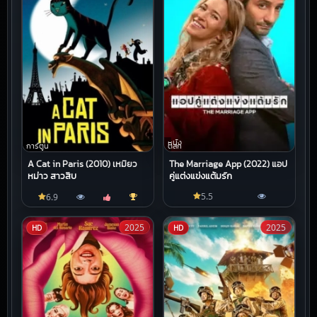
หนัง
การ์ตูน
ตลก
A Cat in Paris (2010) เหมียว
The Marriage App (2022) แอป
หม่าว สาวสืบ
คู่แต่งแข่งแต้มรัก
5.5
6.9
2025
2025
HD
HD