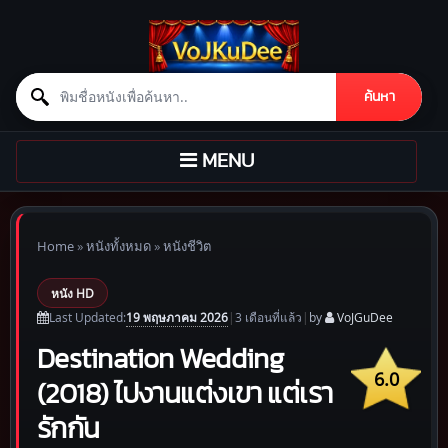
Search for:
ค้นหา
Skip to content
TOGGLE
MENU
NAVIGATION
Home
»
หนังทั้งหมด
»
หนังชีวิต
หนัง HD
19 พฤษภาคม 2026
Last Updated:
|
3 เดือน
ที่แล้ว
|
by
VoJGuDee
Destination Wedding
6.0
(2018) ไปงานแต่งเขา แต่เรา
รักกัน