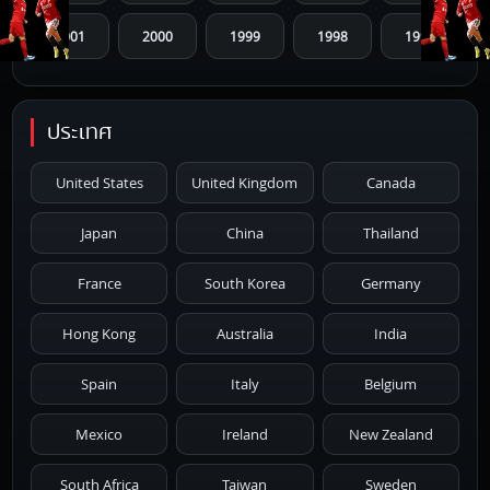
2001
2000
1999
1998
1997
1996
1995
1994
1993
1992
ประเทศ
1991
1990
1989
1988
1987
United States
United Kingdom
Canada
1986
1985
1984
1983
1982
Japan
China
Thailand
1981
1980
1979
1978
1977
France
South Korea
Germany
1976
1975
1974
1973
1972
Hong Kong
Australia
India
1971
1970
1969
1968
1967
Spain
Italy
Belgium
1966
1965
1964
1963
1962
Mexico
Ireland
New Zealand
1961
1959
1958
1955
1954
South Africa
Taiwan
Sweden