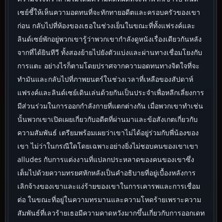
เซย์ชี้ให้เห็นความอดทนที่จะทักทายอดีตและครอบครัวของเขา
ก่อน กลับไปที่ห้องของเธอในช่วงเย็นในขณะที่ทั้งแฟรงค์และ
ลินด์เซย์พักอยู่พวกเขารู้ว่าพวกเขากำลังดูหนังเรื่องเดียวกันหลัง
จากที่ได้ยินทีวี ทั้งสองย้ายไปยังตัวแบ่งและผ่านทางเชื่อมโยงกับ
การแตะ อย่างไรก็ตามโดยปราศจากความอดทนทางจิตใจที่จะ
ทำมันและกลับไปที่ภาพยนตร์ในช่วงเวลาที่เหลือของสัปดาห์
แฟรงค์และลินด์เซย์เดินเล่นด้วยกันเป็นประจำเพื่อหลีกเลี่ยงการ
มีส่วนร่วมในการออกกำลังกายที่แตกต่างกัน เมื่อพวกเขาทำเช่น
นั้นพวกเขาเปิดเผยเกี่ยวกับอดีตที่ผ่านมาและข้อสังเกตเกี่ยวกับ
ความสัมพันธ์ เตรียมพร้อมเผยว่าเขาไม่ได้อยู่ร่วมกับพี่น้องของ
เขา ไม่ว่าในกรณีใดโดยเฉพาะอย่างยิ่งไม่ชอบคนของเขาเขา
alludes กับการแต่งงานที่แปลกประหลาดของคนของเขาซึ่ง
เต็มไปด้วยความทรยศหักหลังเป็นคำอธิบายที่อยู่เบื้องหลังการ
เลิกจ้างของเขาและแง่ร้ายของเขาในการเคารพและการเชื่อม
ต่อ ในขณะที่อยู่ในความทรมานและความโหดร้ายเพราะความ
สัมพันธ์ที่เลวร้ายเธอมีความคาดหวังมากขึ้นเกี่ยวกับการออกเดท