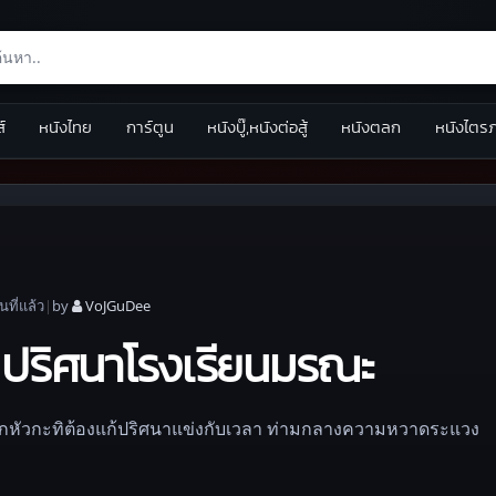
ส์
หนังไทย
การ์ตูน
หนังบู๊,หนังต่อสู้
หนังตลก
หนังไตร
อน
ที่แล้ว
|
by
VoJGuDee
 ปริศนาโรงเรียนมรณะ
เด็กหัวกะทิต้องแก้ปริศนาแข่งกับเวลา ท่ามกลางความหวาดระแวง