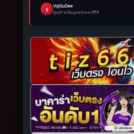
VoJGuDee
ดู
ศูนย์รวมข้อมูลหนังและซีรีส์