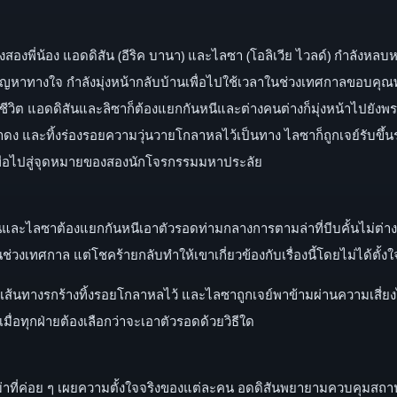
สองพี่น้อง แอดดิสัน (อีริค บานา) และไลซา (โอลิเวีย ไวลด์) กำลังหลบห
มีปัญหาทางใจ กำลังมุ่งหน้ากลับบ้านเพื่อไปใช้เวลาในช่วงเทศกาลขอบคุณ
ียชีวิต แอดดิสันและลิซาก็ต้องแยกกันหนีและต่างคนต่างก็มุ่งหน้าไปยั
ง และทิ้งร่องรอยความวุ่นวายโกลาหลไว้เป็นทาง ไลซาก็ถูกเจย์รับขึ้นรถเพื่
ดเพื่อไปสู่จุดหมายของสองนักโจรกรรมมหาประลัย
ิสันและไลซาต้องแยกกันหนีเอาตัวรอดท่ามกลางการตามล่าที่บีบคั้นไม่ต่
วงเทศกาล แต่โชคร้ายกลับทำให้เขาเกี่ยวข้องกับเรื่องนี้โดยไม่ได้ตั้งใ
เส้นทางรกร้างทิ้งรอยโกลาหลไว้ และไลซาถูกเจย์พาข้ามผ่านความเสี่ยงไปสู
ื่อทุกฝ่ายต้องเลือกว่าจะเอาตัวรอดด้วยวิธีใด
าที่ค่อย ๆ เผยความตั้งใจจริงของแต่ละคน อดดิสันพยายามควบคุมสถานกา