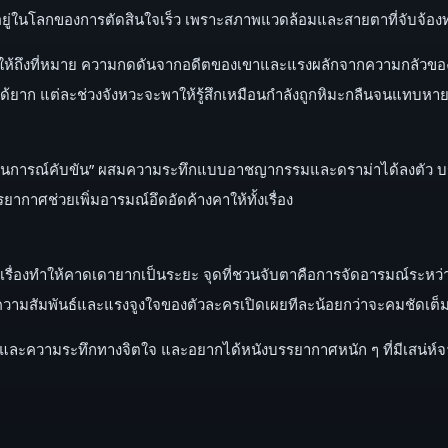
ยู่ในโลกของการตัดสินใจเร็ว เพราะสภาพแวดล้อมและสายตาที่จับจ้องทำ
าไปให้ถึงที่หมาย ความกดดันจากอดีตของเขาและแรงผลักจากความกลัวของเธ
ด้ยาก แต่ละช่วงจังหวะจะพาให้รู้สึกเหมือนกำลังถูกหิมะกลืนจนแทบหายใ
ธ์ในสถานการณ์คับขัน” ผสมความระทึกแบบอาชญากรรมและดราม่าได้ลงตั
าศช่วยเพิ่มอารมณ์อึดอัดค้างคาให้ทั้งเรื่อง
ินเรื่องทำให้คาดเดายากเป็นระยะ จุดที่ชวนจับตาคือการจัดอารมณ์ระห
ความสัมพันธ์และแรงจูงใจของตัวละครเปิดเผยทีละน้อยกว่าจะคมชัดเต็มท
ะความระทึกทางจิตใจ และอยากได้หนังบรรยากาศหนัก ๆ ที่มีเสน่ห