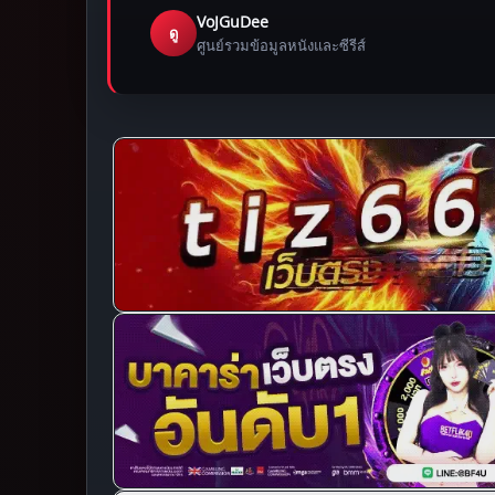
VoJGuDee
ดู
ศูนย์รวมข้อมูลหนังและซีรีส์