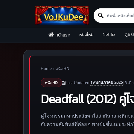
Search for:
Skip to content
หนังใหม่
Netflix
ดูซีรี
หน้าแรก
Home
»
หนัง HD
19 พฤษภาคม 2026
Last Updated:
|
3 เดื
หนัง HD
Deadfall (2012) คู
คู่โจรกรรมมหาประลัยพาไล่ล่ากันกลางหิมะแล
กับความสัมพันธ์ที่ค่อย ๆ พาเข้มขึ้นแบบระทึก