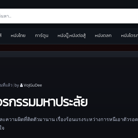
ส์
หนังไทย
การ์ตูน
หนังบู๊,หนังต่อสู้
หนังตลก
หนังไตร
อน
ที่แล้ว
|
by
VoJGuDee
่โจรกรรมมหาประลัย
ะความผิดที่ติดตัวมานาน เรื่องร้อนแรงระหว่างการหนีเอาตัวรอด
ใจ