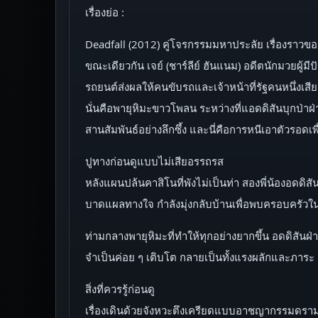
เรื่องย่อ :
Deadfall (2012) คู่โจรกรรมมหาประลัย เรื่องราวของ
ขณะเดียวกัน เจย์ (ชาร์ลีย์ ฮันแนม) อดีตนักมวยผู้
รถยนต์ส่งผลให้คนขับรถและเจ้าหน้าที่รัฐคนหนึ่งเส
นั่นคือพายุหิมะขาวโพลน ระหว่างที่แอดดิสันบุกป่าฝ่าด
สานสัมพันธ์อย่างลึกซึ้ง และนี่คือการหนีเอาตัวรอ
ปูทางก่อนดูแบบไม่เสียอรรถรส
หลังแผนปล้นคาสิโนที่พังไม่เป็นท่า สองพี่น้องอดด
บาดแผลทางใจ กำลังมุ่งกลับบ้านเพื่อพบครอบครัวในช่
ท่ามกลางพายุหิมะที่ทำให้ทุกอย่างยากขึ้น อดดิสันฝ่า
จำเป็นค่อย ๆ เติบโต กลายเป็นทั้งแรงผลักและภาระ เม
สิ่งที่ควรรู้ก่อนดู
เรื่องเดินด้วยจังหวะตึงเครียดแบบอาชญากรรมดราม่