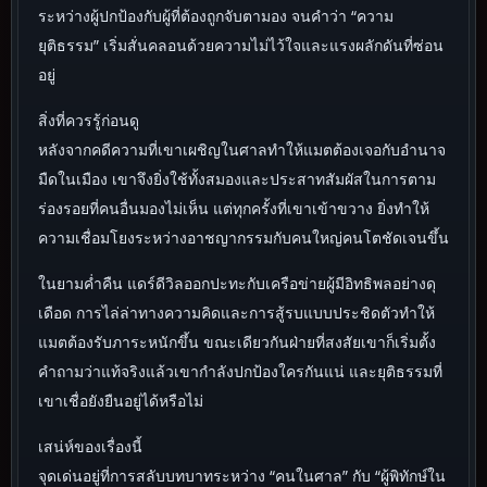
ระหว่างผู้ปกป้องกับผู้ที่ต้องถูกจับตามอง จนคำว่า “ความ
ยุติธรรม” เริ่มสั่นคลอนด้วยความไม่ไว้ใจและแรงผลักดันที่ซ่อน
อยู่
สิ่งที่ควรรู้ก่อนดู
หลังจากคดีความที่เขาเผชิญในศาลทำให้แมตต้องเจอกับอำนาจ
มืดในเมือง เขาจึงยิ่งใช้ทั้งสมองและประสาทสัมผัสในการตาม
ร่องรอยที่คนอื่นมองไม่เห็น แต่ทุกครั้งที่เขาเข้าขวาง ยิ่งทำให้
ความเชื่อมโยงระหว่างอาชญากรรมกับคนใหญ่คนโตชัดเจนขึ้น
ในยามค่ำคืน แดร์ดีวิลออกปะทะกับเครือข่ายผู้มีอิทธิพลอย่างดุ
เดือด การไล่ล่าทางความคิดและการสู้รบแบบประชิดตัวทำให้
แมตต้องรับภาระหนักขึ้น ขณะเดียวกันฝ่ายที่สงสัยเขาก็เริ่มตั้ง
คำถามว่าแท้จริงแล้วเขากำลังปกป้องใครกันแน่ และยุติธรรมที่
เขาเชื่อยังยืนอยู่ได้หรือไม่
เสน่ห์ของเรื่องนี้
จุดเด่นอยู่ที่การสลับบทบาทระหว่าง “คนในศาล” กับ “ผู้พิทักษ์ใน