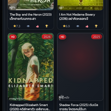
ผจญ
หนัง
ภัย
HD
The Boy and the Heron (2023)
I Am Not Madame Bovary
เด็กชายกับนกกระสา
(2016) อย่าคิดหลอกเจ้
7.3
6.9
2026
2025
HD
HD
หนัง
ต่อสู้,หนัง
อาชญากรรม
บู๊
Kidnapped Elizabeth Smart
Shadow Force (2025) ดับเบิล
(2026) คดีลักพาตัว เอลิซาเบธ
จารชน โคตรคนไร้เงา