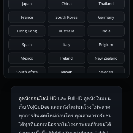
Japan
China
Thailand
1981
1980
1979
1978
1977
France
South Korea
Germany
1976
1975
1974
1973
1972
Hong Kong
Australia
India
1971
1970
1969
1968
1967
Spain
Italy
Belgium
1966
1965
1964
1963
1962
Mexico
Ireland
New Zealand
1961
1959
1958
1955
1954
South Africa
Taiwan
Sweden
1953
1952
1951
1950
1946
Netherlands
Russia
Poland
ดูหนังออนไลน์ HD
และ FullHD ดูหนังใหม่บน
1945
1942
1941
1940
1939
Hungary
Denmark
Bulgaria
เว็บ VoJGuDee และหนังใหม่ชนโรง ไม่พลาด
Czech Republic
Brazil
Turkey
1938
1937
1930
1928
1916
ทุกการอัพเดทใหม่ก่อนใคร คุณสามารถรับชม
ได้ทุกที่นอกเหนือจากในโรงภาพยนต์รับชมได้
ผ่านทางมือถือ Mobile Smartphone Tablet