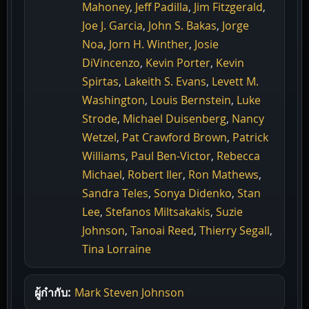
Mahoney
,
Jeff Padilla
,
Jim Fitzgerald
,
Joe J. Garcia
,
John S. Bakas
,
Jorge
Noa
,
Jorn H. Winther
,
Josie
DiVincenzo
,
Kevin Porter
,
Kevin
Spirtas
,
Lakeith S. Evans
,
Levett M.
Washington
,
Louis Bernstein
,
Luke
Strode
,
Michael Duisenberg
,
Nancy
Wetzel
,
Pat Crawford Brown
,
Patrick
Williams
,
Paul Ben-Victor
,
Rebecca
Michael
,
Robert Iler
,
Ron Mathews
,
Sandra Teles
,
Sonya Didenko
,
Stan
Lee
,
Stefanos Miltsakakis
,
Suzie
Johnson
,
Tanoai Reed
,
Thierry Segall
,
Tina Lorraine
ผู้กำกับ:
Mark Steven Johnson