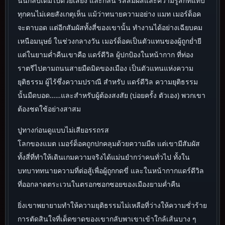
นั้นกลับเต็มไปด้วยเสียง และกลิ่น รสสัมผัสและความรู้สึกที่แทบ
ทุกคนไม่เคยสังเกตุเห็น แม้ว่าทนายความอย่าง แมท เมอร์ด็อค
จะตาบอด แต่อีกสัมผัสทั้งสี่ของเขานั้น ทำงานได้อย่างเฉียบคม
เหนือมนุษย์ ในช่วงกลางวัน เมอร์ด็อคเป็นตัวแทนของผู้ถูกย่ำยี
แต่ในยามค่ำคืนเขาคือ แดร์ดีวิล ผู้ปกป้องในหน้ากาก ที่ท่อง
ราตรีไปตามถนนสายมืดมิดของเมือง เป็นตัวแทนแห่งความ
ยุติธรรม ผู้ไร้ซึ่งความปราณี สำหรับ แดร์ดีวิล ความยุติธรรม
นั้นมืดบอด……และสำหรับผู้ต้องสงสัย (บ่อยครั้ง ตัวเอง) พวกเขา
ต้องชดใช้อย่างสาสม
ปูทางก่อนดูแบบไม่เสียอรรถรส
โลกของแมต เมอร์ด็อคถูกปกคลุมด้วยความมืด แต่เขามีสัมผัส
ทั้งสี่ที่ทำให้เดินเกมความจริงได้แม่นยำกว่าคนทั่วไป ทั้งใน
บทบาททนายความที่ต่อสู้เพื่อผู้ถูกกดขี่ และในหน้ากากแดร์ดีวิล
ที่ออกลาดตระเวนในตรอกซอกซอยของเมืองยามค่ำคืน
ยิ่งเขาพยายามทำให้ความยุติธรรมไม่เหลือที่ว่างให้ความชั่วร้าย
การตัดสินใจที่เด็ดขาดของเขากลับพาเขาเข้าใกล้เส้นบาง ๆ