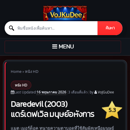
Search for:
ค้นหา
Skip to content
TOGGLE
MENU
NAVIGATION
Home
»
หนัง HD
หนัง HD
16 พฤษภาคม 2026
Last Updated:
|
3 เดือน
ที่แล้ว
|
by
VoJGuDee
Daredevil (2003)
5.3
แดร์เดฟเวิล มนุษย์อหังการ
แมต เมอร์ด็อค ทนายความตาบอดที่ใช้สัมผัสเหนือมนุษย์