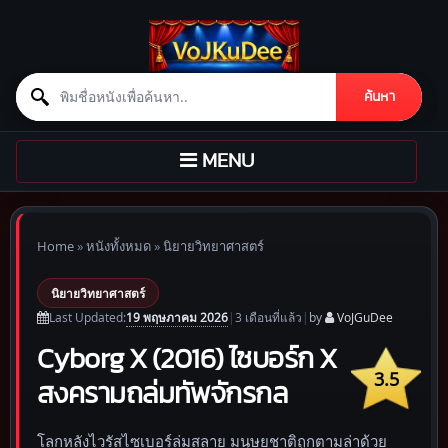
Search for:
ค้นหา
Skip to content
TOGGLE
MENU
NAVIGATION
Home
»
หนังทั้งหมด
»
นิยายวิทยาศาสตร์
นิยายวิทยาศาสตร์
19 พฤษภาคม 2026
Last Updated:
|
3 เดือน
ที่แล้ว
|
by
VoJGuDee
Cyborg X (2016) ไซบอร์ก X
3.5
สงครามถล่มทัพจักรกล
โลกหลังไวรัสไซเบอร์ล่มสลาย มนุษยชาติถูกตามล่าด้วย