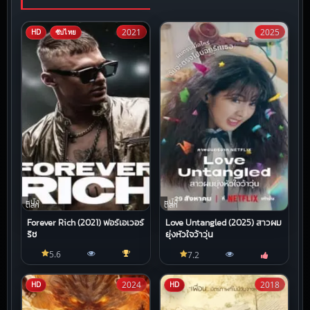
2021
2025
HD
ซับไทย
หนัง
หนัง
ตลก
ตลก
Forever Rich (2021) ฟอร์เอเวอร์
Love Untangled (2025) สาวผม
ริช
ยุ่งหัวใจว้าวุ่น
5.6
7.2
2024
2018
HD
HD