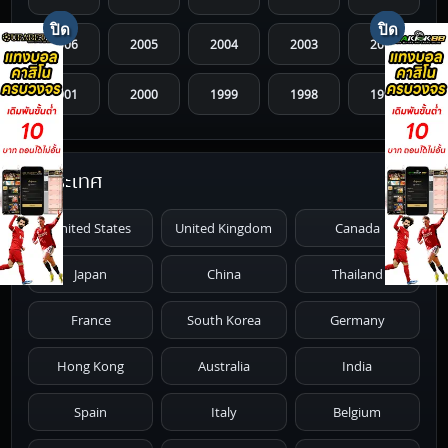
2006
2005
2004
2003
2002
2001
2000
1999
1998
1997
1996
1995
1994
1993
1992
ประเทศ
1991
1990
1989
1988
1987
United States
United Kingdom
Canada
1986
1985
1984
1983
1982
Japan
China
Thailand
1981
1980
1979
1978
1977
France
South Korea
Germany
1976
1975
1974
1973
1972
Hong Kong
Australia
India
1971
1970
1969
1968
1967
Spain
Italy
Belgium
1966
1965
1964
1963
1962