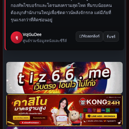
กองทัพไซบอร์กและโดรนสงครามสุดโหด ทีมรบน้อยคน
ต้องบุกสำนักงานใหญ่เพื่อชัตดาวน์พลังจักรกล แต่มีภัยที่
รุนแรงกว่าที่คิดซ่อนอยู่
VoJGuDee
แชร์
ดู
คัดลอกลิงก์
ศูนย์รวมข้อมูลหนังและซีรีส์