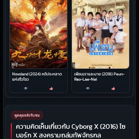
หนัง
ต่อสู้,หนัง
หนัง
บู๊
HD
Novoland (2024) คดีประหลาด
เพื่อนเราและนาย (2018) Peun-
แห่งจิ่วโจว
Rao-Lae-Nai
พูดคุยหลังรับชม
ความคิดเห็นเกี่ยวกับ Cyborg X (2016) ไซ
บอร์ก X สงครามถล่มทัพจักรกล