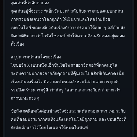
จุดเด่นที่น่าจับตามอง
จุดเด่นอยู่ที่จังหวะ “แอ็กชันปะทุ” สลับกับความสยองแบบกดดัน
ภาพรวมชัดเจนว่าโลกถูกทำให้เย็นชาและโหดร้ายด้วย
เทคโนโลยี ขณะเดียวกันเรื่องยังวางปริศนาให้ค่อย ๆ คลี่ด้วยสิ่ง
ผิดปกติที่มากกว่าไวรัสไซเบอร์ ทำให้ความตึงเครียดคงอยู่ตลอด
ทั้งเรื่อง
สรุปความน่าสนใจของเรื่อง
ไซบอร์ก X เป็นหนังแอ็กชันไซไฟสายฮาร์ดคอร์ที่พาคนดูไล่
ระดับความน่ากลัวจากภัยคุกคามที่คุ้นเคยไปสู่สิ่งที่เกินคาด เนื้อ
เรื่องเดินเครื่องไว มีความเข้มของจังหวะไล่ล่าและการบุกฝ่า
รวมถึงสร้างความรู้สึกว่าศัตรู “ฉลาดและวางกับดัก” มากกว่า
การปะทะตรง ๆ
ข้อสังเกตคือหนังค่อนข้างจริงจังและกดดันตลอดเวลา เหมาะกับ
คนที่ชอบบรรยากาศแห้งแล้ง เทคโนโลยีคุกคาม และชอบเรื่องที่
ยังทิ้งเงื่อนงำไว้โดยไม่เฉลยให้หมดในทันที