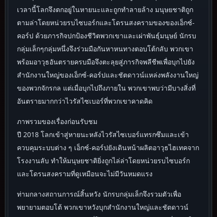
เวลานี้โลกจึงตกอยู่ในหายนะและถูกทำลายล้าง มนุษยชาติถูก
ตามล่าโดยหน่วยรบไซบอร์กและโดรนสงครามของของเอ็กซ์-
คอร์ป ด้วยภารกิจปกป้องชีวิตพวกเขาและเผ่าพันธุ์มนุษย์ นักรบ
กลุ่มเล็กๆกลุ่มหนึ่งจึงร่วมมือกันหาหนทางตอบโต้กลับ พวกเขา
พร้อมอาวุธอันตรายครบมือจึงตะลุยสู่ภารกิจพลีชีพเพื่อบุกไปยัง
สำนักงานใหญ่ของเอ็กซ์-คอร์ปและชัตดาวน์แหล่งพลังงานใหญ่
ของพวกจักรกล แต่เมื่อบุกไปถึงภายใน พวกเขาพบว่ามีบางสิ่งที่
อันตรายมากกว่าไวรัสไซเบอร์ที่พวกเขาคาดคิด
ภาพรวมของเรื่องก่อนรับชม
ปี 2018 โลกเข้าสู่หายนะหลังไวรัสไซเบอร์แทรกซึมและเข้า
ควบคุมระบบต่าง ๆ เอ็กซ์-คอร์ปยังเดินหน้าผลิตอาวุธไฮเทคจาก
โรงงานลับ ทำให้มนุษยชาติยิ่งถูกไล่ล่าโดยหน่วยรบไซบอร์ก
และโดรนสงครามที่ดูเหมือนจะไม่มีวันหมดแรง
ท่ามกลางสถานการณ์สิ้นหวัง นักรบกลุ่มเล็กจึงรวมตัวเพื่อ
พยายามตอบโต้ พวกเขาหวังบุกสำนักงานใหญ่และชัตดาวน์