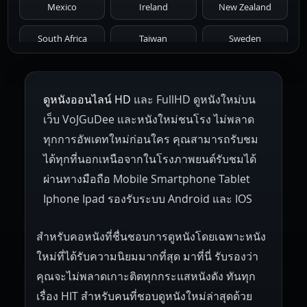
Mexico
Ireland
New Zealand
1961
1959
1958
1955
1954
South Africa
Taiwan
Sweden
1953
1952
1951
1950
1946
Netherlands
Russia
Poland
ดูหนังออนไลน์ HD
และ FullHD ดูหนังใหม่บน
1945
1942
1941
1940
1939
Hungary
Denmark
Bulgaria
เว็บ VoJGuDee และหนังใหม่ชนโรง ไม่พลาด
Czech Republic
Brazil
Turkey
1938
1937
1930
1928
1916
ทุกการอัพเดทใหม่ก่อนใคร คุณสามารถรับชม
ได้ทุกที่นอกเหนือจากในโรงภาพยนต์รับชมได้
ผ่านทางมือถือ Mobile Smartphone Tablet
Iphone Ipad รองรับระบบ Android และ IOS
สำหรับคอหนังที่ชื่นชอบการดูหนังโดยเฉพาะหนัง
ใหม่ที่ได้รับความนิยมมากที่สุด มาที่นี่ รับรองว่า
คุณจะไม่พลาดเกาะติดทุกกระแสหนังดัง ทันทุก
เรื่อง HIT สำหรับคนที่ชอบดูหนังใหม่ล่าสุดด้วย