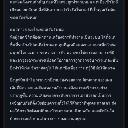
แหล่งพลังงานสำคัญ ก่อนที่โลกจะถูกทำลายหมด แต่เมื่อเข้าใกล้
เป้าหมายกลับพบสิ่งที่อันตรายกว่าไวรัสไซเบอร์ที่เป็นจุดเริ่มต้น
ของเรื่องทั้งหมด
แนวทางของเรื่องก่อนเริ่มรับชม
ทีมผู้รอดชีวิตต้องฝ่าด่านเครื่องจักรที่ทำงานเป็นระบบ ไล่ตั้งแต่
พื้นที่รกร้างไปจนถึงโซนควบคุมที่ดูเหมือนออกแบบมาเพื่อกำจัด
มนุษย์โดยเฉพาะ ระหว่างภารกิจ พวกเขาใช้ความสามารถที่มี
และอาวุธเฉพาะทางเพื่อลดโอกาสการถูกตรวจจับ ทว่าแต่ละขั้น
ยิ่งทำให้เห็นชัดว่าศัตรูไม่ได้แค่ “ยิงเพื่อฆ่า” แต่รู้วิธีล่อให้พลาด
ยิ่งบุกลึกเข้าไป พวกเขายิ่งพบร่องรอยความผิดพลาดของแผน
เดิมที่คิดว่าจะแค่ปิดแหล่งพลังงาน เมื่อความจริงบางอย่าง
ปรากฏขึ้น ความเสี่ยงจะยกระดับจากการเอาตัวรอดเป็นการ
เผชิญกับภัยที่ตั้งใจซ่อนความตั้งใจไว้ลึกกว่าที่ทุกคนคาดเดา ส่ง
ผลให้ภารกิจต้องเปลี่ยนเป้าหมายแบบเฉียบพลัน และตัดสินใจ
ด้วยความกล้าบนเส้นบาง ๆ ของความอยู่รอด