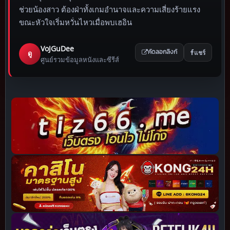
ช่วยน้องสาว ต้องฝ่าทั้งเกมอำนาจและความเสี่ยงร้ายแรง
ขณะหัวใจเริ่มหวั่นไหวเมื่อพบเฮอิน
VoJGuDee
แชร์
ดู
คัดลอกลิงก์
ศูนย์รวมข้อมูลหนังและซีรีส์