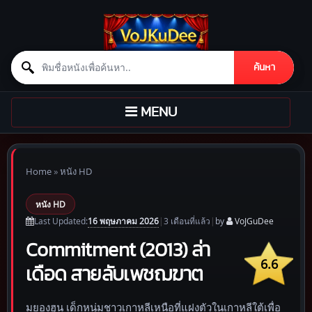
Search for:
ค้นหา
Skip to content
TOGGLE
MENU
NAVIGATION
Home
»
หนัง HD
หนัง HD
16 พฤษภาคม 2026
Last Updated:
|
3 เดือน
ที่แล้ว
|
by
VoJGuDee
Commitment (2013) ล่า
6.6
เดือด สายลับเพชฌฆาต
มยองฮุน เด็กหนุ่มชาวเกาหลีเหนือที่แฝงตัวในเกาหลีใต้เพื่อ