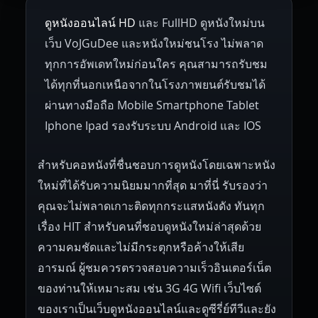
ดูหนังออนไลน์ HD
และ FullHD ดูหนังใหม่บน
1945
1942
1941
1940
1939
Hungary
Denmark
Bulgaria
เว็บ VoJGuDee และหนังใหม่ชนโรง ไม่พลาด
Czech Republic
Brazil
Turkey
1938
1937
1930
1928
1916
ทุกการอัพเดทใหม่ก่อนใคร คุณสามารถรับชม
ได้ทุกที่นอกเหนือจากในโรงภาพยนต์รับชมได้
ผ่านทางมือถือ Mobile Smartphone Tablet
Iphone Ipad รองรับระบบ Android และ IOS
สำหรับคอหนังที่ชื่นชอบการดูหนังโดยเฉพาะหนัง
ใหม่ที่ได้รับความนิยมมากที่สุด มาที่นี่ รับรองว่า
คุณจะไม่พลาดเกาะติดทุกกระแสหนังดัง ทันทุก
เรื่อง HIT สำหรับคนที่ชอบดูหนังใหม่ล่าสุดด้วย
ความคมชัดและไม่มีกระตุกหรือค้างให้เสีย
อารมณ์ ผู้ชมควรตรวจสอบความเร็วอินเตอร์เน็ต
ของท่านให้เหมาะสม เช่น 3G 4G Wifi เว็บไซต์
ของเราเป็นเว็บดูหนังออนไลน์และดูซีรี่ย์ทีวีและยัง