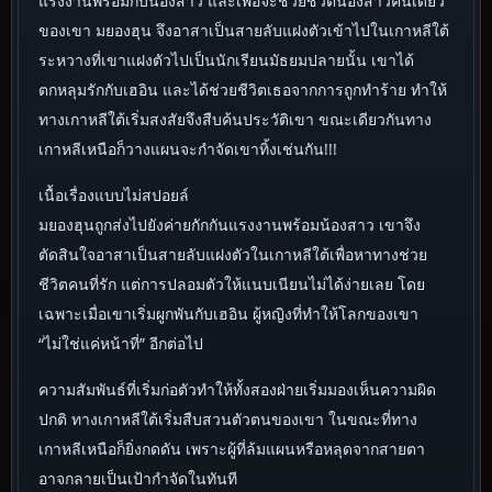
แรงงานพร้อมกับน้องสาว และเพื่อจะช่วยชีวิตน้องสาวคนเดียว
ของเขา มยองฮุน จึงอาสาเป็นสายลับแฝงตัวเข้าไปในเกาหลีใต้
ระหวางที่เขาแฝงตัวไปเป็นนักเรียนมัธยมปลายนั้น เขาได้
ตกหลุมรักกับเฮอิน และได้ช่วยชีวิตเธอจากการถูกทำร้าย ทำให้
ทางเกาหลีใต้เริ่มสงสัยจึงสืบค้นประวัติเขา ขณะเดียวกันทาง
เกาหลีเหนือก็วางแผนจะกำจัดเขาทิ้งเช่นกัน!!!
เนื้อเรื่องแบบไม่สปอยล์
มยองฮุนถูกส่งไปยังค่ายกักกันแรงงานพร้อมน้องสาว เขาจึง
ตัดสินใจอาสาเป็นสายลับแฝงตัวในเกาหลีใต้เพื่อหาทางช่วย
ชีวิตคนที่รัก แต่การปลอมตัวให้แนบเนียนไม่ได้ง่ายเลย โดย
เฉพาะเมื่อเขาเริ่มผูกพันกับเฮอิน ผู้หญิงที่ทำให้โลกของเขา
“ไม่ใช่แค่หน้าที่” อีกต่อไป
ความสัมพันธ์ที่เริ่มก่อตัวทำให้ทั้งสองฝ่ายเริ่มมองเห็นความผิด
ปกติ ทางเกาหลีใต้เริ่มสืบสวนตัวตนของเขา ในขณะที่ทาง
เกาหลีเหนือก็ยิ่งกดดัน เพราะผู้ที่ล้มแผนหรือหลุดจากสายตา
อาจกลายเป็นเป้ากำจัดในทันที