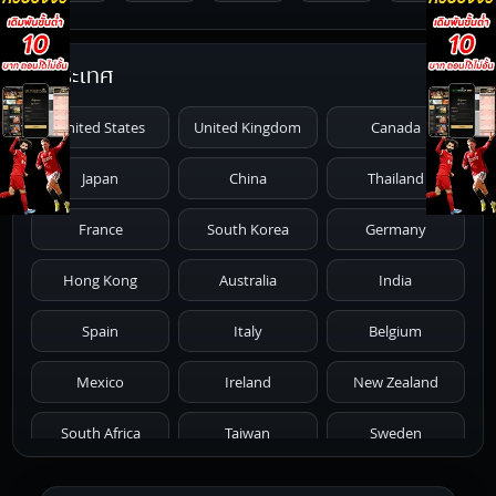
1996
1995
1994
1993
1992
ประเทศ
1991
1990
1989
1988
1987
United States
United Kingdom
Canada
1986
1985
1984
1983
1982
Japan
China
Thailand
1981
1980
1979
1978
1977
France
South Korea
Germany
1976
1975
1974
1973
1972
Hong Kong
Australia
India
1971
1970
1969
1968
1967
Spain
Italy
Belgium
1966
1965
1964
1963
1962
Mexico
Ireland
New Zealand
1961
1959
1958
1955
1954
South Africa
Taiwan
Sweden
1953
1952
1951
1950
1946
Netherlands
Russia
Poland