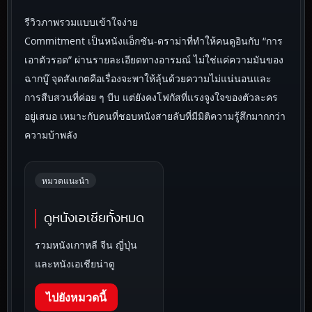
รีวิวภาพรวมแบบเข้าใจง่าย
Commitment เป็นหนังแอ็กชัน-ดราม่าที่ทำให้คนดูอินกับ “การ
เอาตัวรอด” ผ่านรายละเอียดทางอารมณ์ ไม่ใช่แค่ความมันของ
ฉากบู๊ จุดสังเกตคือเรื่องจะพาให้ลุ้นด้วยความไม่แน่นอนและ
การสืบสวนที่ค่อย ๆ บีบ แต่ยังคงโฟกัสที่แรงจูงใจของตัวละคร
อยู่เสมอ เหมาะกับคนที่ชอบหนังสายลับที่มีมิติความรู้สึกมากกว่า
ความบ้าพลัง
หมวดแนะนำ
ดูหนังเอเชียทั้งหมด
รวมหนังเกาหลี จีน ญี่ปุ่น
และหนังเอเชียน่าดู
ไปยังหมวดนี้