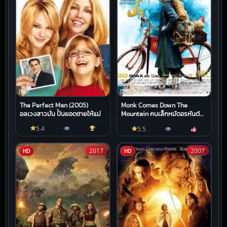
หนัง
หนัง
ตลก
HD
The Perfect Man (2005)
Monk Comes Down The
อลเวงสาวมั่น ปั้นยอดชายให้แม่
Mountain คนเล็กหมัดอรหันต์
2015
5.4
5.5
2017
2007
HD
HD