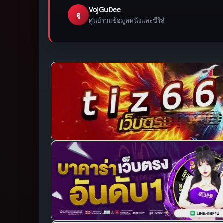
VoJGuDee
ดู
ศูนย์รวมข้อมูลหนังและซีรีส์