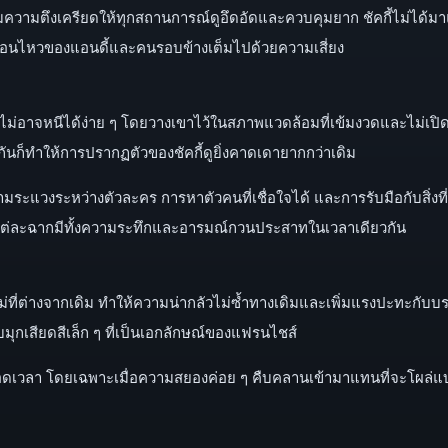
่มความตึงเครียดให้ทุกสถานการณ์ดูอึดอัดและควบคุมยาก ชัคกี้ไม่ได้มาแค
ื่อนไหวของแอนดี้และคนรอบข้างเต็มไปด้วยความเสี่ยง
ขาไม่อาจหนีได้ง่าย ๆ โดยวางเขาไว้ในสภาพแวดล้อมที่เข้มงวดและไม่เปิ
กันก็ทำให้การปรากฏตัวของชัคกี้ดูยิ่งคาดเดายากกว่าเดิม
แวงระหว่างตัวละคร การหาตัวคนที่เชื่อใจได้ และการรับมือกับสิ่งที่มองไ
แต่ละฉากมีทั้งความระทึกและอารมณ์กวนประสาทในเวลาเดียวกัน
หม่ที่ต่างจากเดิม ทำให้ความน่ากลัวไม่ซ้ำทางเดิมและเพิ่มแรงปะทะกับบ
บมุกเสียดสีเล็ก ๆ ที่เป็นเอกลักษณ์ของแฟรนไชส์
วลา โดยเฉพาะเมื่อความสยองค่อย ๆ คืบคลานเข้ามาแทนที่จะโผล่แบบต