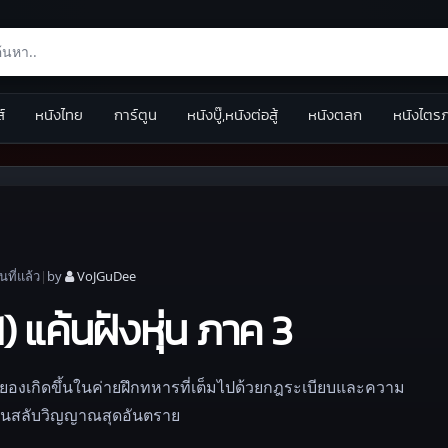
ส์
หนังไทย
การ์ตูน
หนังบู๊,หนังต่อสู้
หนังตลก
หนังไตร
อน
ที่แล้ว
|
by
VoJGuDee
) แค้นฝังหุ่น ภาค 3
ามสยองเกิดขึ้นในค่ายฝึกทหารที่เต็มไปด้วยกฎระเบียบและความ
แผนสลับวิญญาณสุดอันตราย