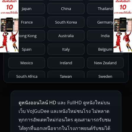
Japan
China
Thailand
1981
1980
1979
1978
1977
France
South Korea
Germany
1976
1975
1974
1973
1972
Hong Kong
Australia
India
1971
1970
1969
1968
1967
Spain
Italy
Belgium
1966
1965
1964
1963
1962
Mexico
Ireland
New Zealand
1961
1959
1958
1955
1954
South Africa
Taiwan
Sweden
1953
1952
1951
1950
1946
Netherlands
Russia
Poland
ดูหนังออนไลน์ HD
และ FullHD ดูหนังใหม่บน
1945
1942
1941
1940
1939
Hungary
Denmark
Bulgaria
เว็บ VoJGuDee และหนังใหม่ชนโรง ไม่พลาด
Czech Republic
Brazil
Turkey
1938
1937
1930
1928
1916
ทุกการอัพเดทใหม่ก่อนใคร คุณสามารถรับชม
ได้ทุกที่นอกเหนือจากในโรงภาพยนต์รับชมได้