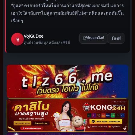
“ดูแล” ครอบครัวใหม่ในบ้านเก่าแก่ที่สุดของเยอรมนี แต่การ
เอาใจใส่กลับพาไปสู่ความสัมพันธ์ที่ไม่คาดคิดและกดดันขึ้น
เรื่อยๆ
VoJGuDee
แชร์
ดู
คัดลอกลิงก์
ศูนย์รวมข้อมูลหนังและซีรีส์