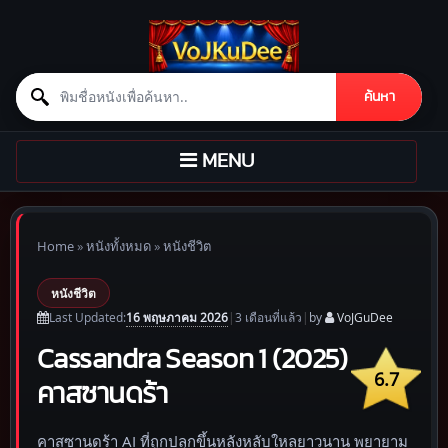
Search for:
ค้นหา
Skip to content
TOGGLE
MENU
NAVIGATION
Home
»
หนังทั้งหมด
»
หนังชีวิต
หนังชีวิต
16 พฤษภาคม 2026
Last Updated:
|
3 เดือน
ที่แล้ว
|
by
VoJGuDee
Cassandra Season 1 (2025)
6.7
คาสซานดร้า
คาสซานดร้า AI ที่ถูกปลุกขึ้นหลังหลับใหลยาวนาน พยายาม