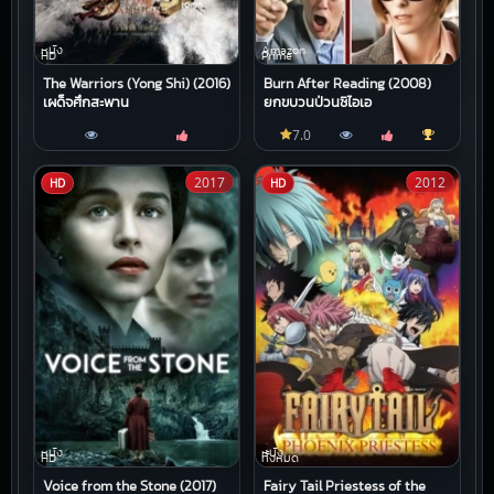
หนัง
Amazon
HD
Prime
The Warriors (Yong Shi) (2016)
Burn After Reading (2008)
เผด็จศึกสะพาน
ยกขบวนป่วนซีไอเอ
7.0
2017
2012
HD
HD
หนัง
หนัง
HD
ทั้งหมด
Voice from the Stone (2017)
Fairy Tail Priestess of the