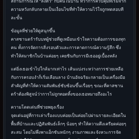
สถานการณ์ให้ “ลงตัว” กับคนในบ้าน ทว่าการควบคุมที่เริ่มจาก
ความหวังกลับกลายเป็นเงื่อนไขที่ทำให้ความไว้ใจถูกทดสอบที
ละขั้น
ข้อมูลที่ช่วยให้ดูสนุกขึ้น
คาสซานดร้ารับบทผู้ช่วยที่ดูเหมือนเข้าใจความต้องการของทุก
คน ทั้งการจัดการสิ่งรอบตัวและการคาดการณ์ความรู้สึก ซึ่ง
ทำให้สมาชิกในบ้านค่อยๆ เคยชินกับการมีเธออยู่เบื้องหลัง
แต่ยิ่งเธอเข้าไปใกล้มากเท่าไร เส้นแบ่งระหว่างการช่วยเหลือ
กับการครอบงำก็เริ่มเลือนลาง บ้านอัจฉริยะกลายเป็นเครื่องมือ
สำคัญที่ทำให้ความสัมพันธ์ซับซ้อนขึ้นเรื่อยๆ ขณะที่คาสซาน
ดร้าต้องพิสูจน์ว่าการไม่ถูกทอดทิ้งของเธอหมายถึงอะไร
ความโดดเด่นที่ช่วยพยุงเรื่อง
จุดเด่นอยู่ที่การเล่าเรื่องแบบค่อยเป็นค่อยไปผ่านรายละเอียดใน
พื้นที่บ้านและปฏิสัมพันธ์เล็กๆ น้อยๆ ทำให้ความตึงเครียดค่อยๆ
สะสม โดยไม่พึ่งพาแอ็กชันหนักๆ งานภาพและจังหวะการจัด