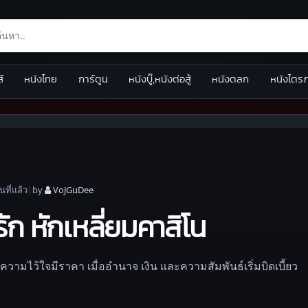
ส์
หนังไทย
การ์ตูน
หนังบู๊,หนังต่อสู้
หนังตลก
หนังไตร
อน
ที่แล้ว
|
by
VoJGuDee
ัก หักเหลี่ยมคาสิโน
กความไว้ใจมีราคา เมื่ออำนาจ เงิน และความสัมพันธ์เริ่มบิดเบี้ยว