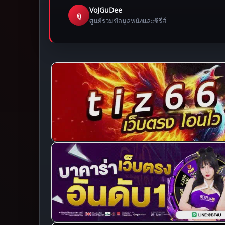
VoJGuDee
ดู
ศูนย์รวมข้อมูลหนังและซีรีส์