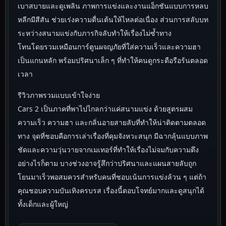
เบาสบายและดูเพลิน ภาพการแข่งและงานแอ็กชันแบบการหลบ
หลีกมีสีสัน ช่วยเร่งความตื่นเต้นให้ไหลต่อเนื่อง ส่วนการสลับบท
ระหว่างสนามแข่งกับภารกิจลับทำให้เรื่องไม่ซ้ำทาง
โทนโดยรวมเหมือนการ์ตูนผจญภัยที่ใส่ความเร็วและความฮา
เป็นแกนหลัก พร้อมปริศนาเล็ก ๆ ที่ทำให้คนดูกระตือรือร้นตลอด
เวลา
รีวิวภาพรวมแบบเข้าใจง่าย
Cars 2 เป็นภาคที่พาไปไกลกว่าแค่สนามแข่ง ด้วยสูตรผสม
ความเร็ว ความฮา และกลิ่นอายสายลับที่ทำให้น่าติดตามตลอด
ทาง จุดที่ชอบคือการเล่าเรื่องที่คุมจังหวะสนุก มีฉากลุ้นแบบภาพ
ชัดและความวุ่นวายจากเมเทอร์ที่ทำให้เรื่องไม่จมกับความตึง
อย่างไรก็ตาม บางช่วงอาจรู้สึกว่าปริศนาและแผนสายลับถูก
โยนมาเร็วพอสมควรสำหรับคนที่ชอบเน้นการแข่งล้วน ๆ แต่ถ้า
คุณชอบความบันเทิงครบรส เรื่องนี้ตอบโจทย์มากและดูสนุกได้
ทั้งเด็กและผู้ใหญ่