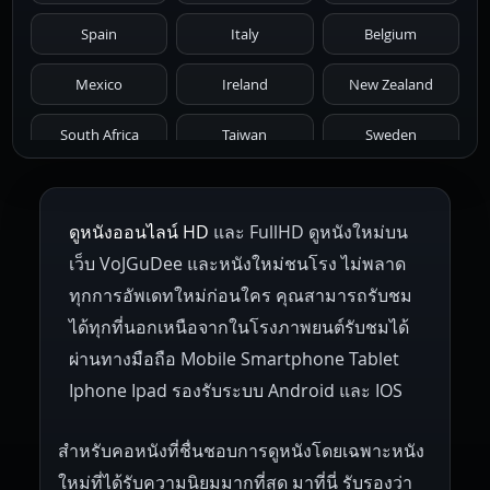
1971
1970
1969
1968
1967
Spain
Italy
Belgium
1966
1965
1964
1963
1962
Mexico
Ireland
New Zealand
1961
1959
1958
1955
1954
South Africa
Taiwan
Sweden
1953
1952
1951
1950
1946
Netherlands
Russia
Poland
ดูหนังออนไลน์ HD
และ FullHD ดูหนังใหม่บน
1945
1942
1941
1940
1939
Hungary
Denmark
Bulgaria
เว็บ VoJGuDee และหนังใหม่ชนโรง ไม่พลาด
Czech Republic
Brazil
Turkey
1938
1937
1930
1928
1916
ทุกการอัพเดทใหม่ก่อนใคร คุณสามารถรับชม
ได้ทุกที่นอกเหนือจากในโรงภาพยนต์รับชมได้
ผ่านทางมือถือ Mobile Smartphone Tablet
Iphone Ipad รองรับระบบ Android และ IOS
สำหรับคอหนังที่ชื่นชอบการดูหนังโดยเฉพาะหนัง
ใหม่ที่ได้รับความนิยมมากที่สุด มาที่นี่ รับรองว่า