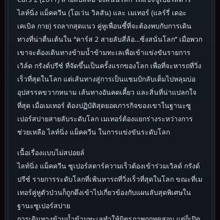
ไลท์นิ่ง แม็คควีน (โอเว่น วิลสัน) และ เมเทอร์ (แลร์รี่ เดอะ
เคเบิล กาย) รถลากสุดแนว คู่หูเพื่อนซี้ที่จะต้องพบกับการเดิน
ทางที่น่าตื่นเต้นใน “คาร์ส 2 สายลับสี่ล้อ…ซิ่งสนั่นโลก” เมื่อพวก
เขาจะต้องเดินทางข้ามน้ำข้ามทะเลเพื่อเข้าแข่งขันรายการ
เวิล์ด กรังด์ปรีซ์ ที่จัดขึ้นเป็นครั้งแรกของโลก เพื่อที่จะหารถที่วิ่ง
เร็วที่สุดในโลก แต่เส้นทางสู่การเป็นแชมป์กลับเต็มไปหลุมบ่อ
อุปสรรคขวากหนาม เส้นทางอันคดเคี้ยว และสิ่นที่น่าแปลกใจ
ที่สุด เมื่อเมเทอร์ ต้องปฏิบัติสุดยอดภารกิจของเขาในฐานะซู
เปอร์สปายสายลับระดับโลก เมเทอร์ต้องแยกร่างระหว่างการ
ช่วยเหลือ ไลท์นิ่ง แม็คควีน ในการแข่งขันระดับโลก
เนื้อเรื่องแบบไม่สปอยล์
ไลท์นิ่ง แม็คควีน ซูเปอร์สตาร์ความเร็วต้องเข้าร่วมเวิลด์ กรังด์
ปรีซ์ รายการระดับโลกที่เฟ้นหารถที่วิ่งเร็วที่สุดในโลก ขณะที่เม
เทอร์คู่หูตัวป่วนก็ถูกดึงเข้าไปเกี่ยวข้องกับแผนลับสุดพิเศษใน
ฐานะซูเปอร์สปาย
การเดินทางข้ามน้ำข้ามทะเลทำให้มิตรภาพถูกทดสอบ แต่ก็เปิด