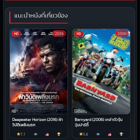
แนะนำหนังที่เกี่ยวข้อง
2016
2006
HD
HD
หนัง
การ์ตูน
HD
แอนิเมชัน
Deepwater Horizon (2016) ฝ่า
Barnyard (2006) เหล่าตัวจุ้น
วิบัติเพลิงนรก
วุ่นปาร์ตี้
7.1
5.6