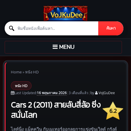
Search for:
ค้นหา
Skip to content
TOGGLE
MENU
NAVIGATION
Home
»
หนัง HD
หนัง HD
16 พฤษภาคม 2026
Last Updated:
|
3 เดือน
ที่แล้ว
|
by
VoJGuDee
Cars 2 (2011) สายลับสี่ล้อ ซิ่ง
6.2
สนั่นโลก
ไลท์นิ่ง แม็คควีน กับเมเทอร์ออกลุยการแข่งขันเวิลด์ กรังด์