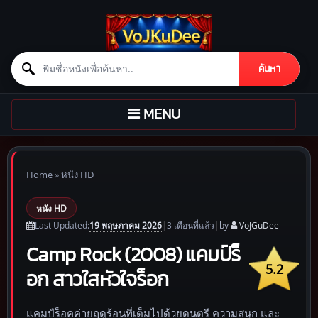
Search for:
ค้นหา
Skip to content
TOGGLE
MENU
NAVIGATION
Home
»
หนัง HD
หนัง HD
19 พฤษภาคม 2026
Last Updated:
|
3 เดือน
ที่แล้ว
|
by
VoJGuDee
Camp Rock (2008) แคมป์ร็
5.2
อก สาวใสหัวใจร็อก
แคมป์ร็อคค่ายฤดูร้อนที่เต็มไปด้วยดนตรี ความสนุก และ