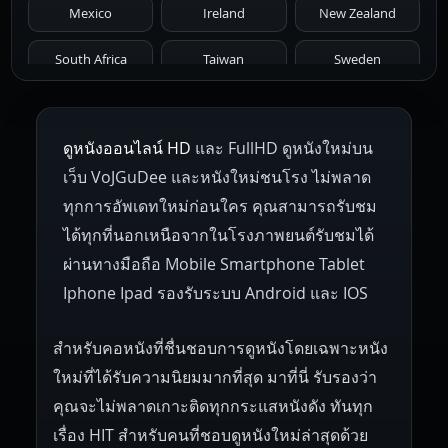
Mexico
Ireland
New Zealand
1961
1959
1958
1955
1954
South Africa
Taiwan
Sweden
1953
1952
1951
1950
1946
Netherlands
Russia
Poland
ดูหนังออนไลน์ HD
และ FullHD ดูหนังใหม่บน
1945
1942
1941
1940
1939
Hungary
Denmark
Bulgaria
เว็บ VoJGuDee และหนังใหม่ชนโรง ไม่พลาด
Czech Republic
Brazil
Turkey
1938
1937
1930
1928
1916
ทุกการอัพเดทใหม่ก่อนใคร คุณสามารถรับชม
ได้ทุกที่นอกเหนือจากในโรงภาพยนต์รับชมได้
ผ่านทางมือถือ Mobile Smartphone Tablet
Iphone Ipad รองรับระบบ Android และ IOS
สำหรับคอหนังที่ชื่นชอบการดูหนังโดยเฉพาะหนัง
ใหม่ที่ได้รับความนิยมมากที่สุด มาที่นี่ รับรองว่า
คุณจะไม่พลาดเกาะติดทุกกระแสหนังดัง ทันทุก
เรื่อง HIT สำหรับคนที่ชอบดูหนังใหม่ล่าสุดด้วย