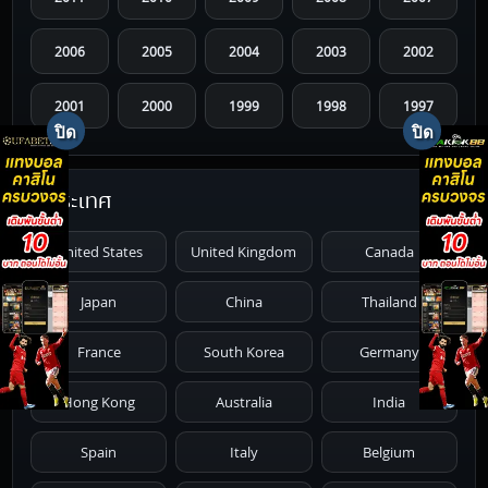
2006
2005
2004
2003
2002
2001
2000
1999
1998
1997
1996
1995
1994
1993
1992
ประเทศ
1991
1990
1989
1988
1987
United States
United Kingdom
Canada
1986
1985
1984
1983
1982
Japan
China
Thailand
1981
1980
1979
1978
1977
France
South Korea
Germany
1976
1975
1974
1973
1972
Hong Kong
Australia
India
1971
1970
1969
1968
1967
Spain
Italy
Belgium
1966
1965
1964
1963
1962