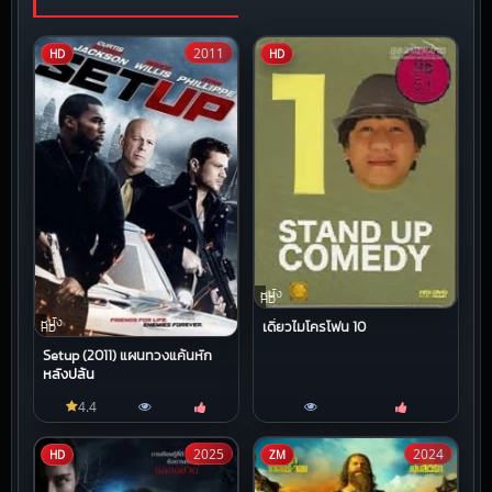
2011
HD
HD
หนัง
HD
หนัง
เดี่ยวไมโครโฟน 10
HD
Setup (2011) แผนทวงแค้นหัก
หลังปล้น
4.4
2025
2024
HD
ZM