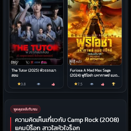
หนัง
สยอง
ต่อสู้,หนัง
ขวัญ
บู๊
The Tutor (2025) พี่วรรณมา
Furiosa A Mad Max Saga
สอน
(2024) ฟูริโอซ่า มหากาพย์ แมด
แม็กซ์
3.8
7.5
พูดคุยหลังรับชม
ความคิดเห็นเกี่ยวกับ Camp Rock (2008)
แคมป์ร็อก สาวใสหัวใจร็อก