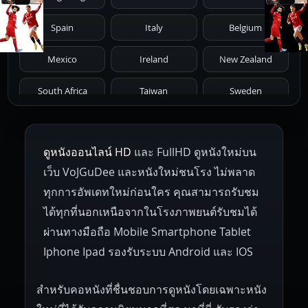
1971
1970
1969
1968
1967
Spain
Italy
Belgium
1966
1965
1964
1963
1962
Mexico
Ireland
New Zealand
1961
1959
1958
1955
1954
South Africa
Taiwan
Sweden
1953
1952
1951
1950
1946
Netherlands
Russia
Poland
ดูหนังออนไลน์ HD
และ FullHD ดูหนังใหม่บน
1945
1942
1941
1940
1939
Hungary
Denmark
Bulgaria
เว็บ VoJGuDee และหนังใหม่ชนโรง ไม่พลาด
Czech Republic
Brazil
Turkey
1938
1937
1930
1928
1916
ทุกการอัพเดทใหม่ก่อนใคร คุณสามารถรับชม
ได้ทุกที่นอกเหนือจากในโรงภาพยนต์รับชมได้
ผ่านทางมือถือ Mobile Smartphone Tablet
Iphone Ipad รองรับระบบ Android และ IOS
สำหรับคอหนังที่ชื่นชอบการดูหนังโดยเฉพาะหนัง