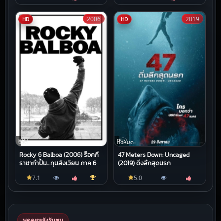
2006
2019
HD
HD
หนัง
หนัง
ชีวิต
ทั้งหมด
Rocky 6 Balboa (2006) ร็อคกี้
47 Meters Down: Uncaged
ราชากำปั้น…ทุบสังเวียน ภาค 6
(2019) ดิ่งลึกสุดนรก
7.1
5.0
พูดคุยหลังรับชม