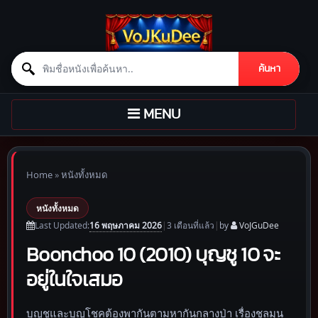
Search for:
ค้นหา
Skip to content
TOGGLE
MENU
NAVIGATION
Home
»
หนังทั้งหมด
หนังทั้งหมด
16 พฤษภาคม 2026
Last Updated:
|
3 เดือน
ที่แล้ว
|
by
VoJGuDee
Boonchoo 10 (2010) บุญชู 10 จะ
อยู่ในใจเสมอ
บุญชูและบุญโชคต้องพากันตามหากันกลางป่า เรื่องชุลมุน