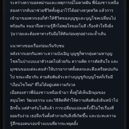
ระหว่างความอลหม่านและเหตุการณ์ไม่คาดฝัน พี่น้องชาวเหนือ
สองสาวกลับมาช่วยชีวิตทั้งคู่เอาไว้ได้อย่างหวุดหวิด แล้วการ
เข้ามาของพวกเธอก็ทำให้ชีวิตของบุญชูและบุญโชคเปลี่ยนไป
พร้อมกัน จนมาถึงความรู้สึกไม่พอใจของโมลี เรื่องหัวใจจึงยิ่ง
วุ่นวายและต้องหาทางรับมือให้ทันก่อนทุกอย่างจะล้ำเส้น
แนวทางของเรื่องก่อนเริ่มรับชม
หลังจากแยกกันเพราะความบังเอิญ บุญชูก็พากลุ่มตามหาบุญ
โชคในป่าแบบเอาตัวรอดไปด้วยกัน ความคิด การตัดสินใจ และ
มุกซนของแต่ละคนทำให้บรรยากาศทั้งตลกและตึงเครียดปนกัน
ไป ขณะเดียวกัน สายสัมพันธ์ระหว่างบุญชูกับบุญโชคก็เริ่มมี
“เงื่อนไขใหม่” ที่ไม่ได้อยู่แค่ความกังวล
เมื่อสองสาวพี่น้องชาวเหนือเข้ามา ทั้งคู่ได้เห็นอีกมุมของ
สมุนไพร วัฒนธรรม และวิธีคิดที่ทำให้ความสัมพันธ์เดินหน้าไป
อีกขั้น แต่สำหรับโมลีแล้ว การเปลี่ยนแปลงครั้งนี้ไม่ใช่เรื่องที่
ยอมรับง่าย เธอจึงเริ่มตั้งคำถามกับสิ่งที่เกิดขึ้น และปะทะความ
รู้สึกของคนรอบข้างแบบที่ยากจะหยุดยั้ง