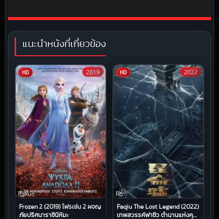
แนะนำหนังที่เกี่ยวข้อง
2019
2022
HD
HD
หนัง
หนัง
ทั้งหมด
HD
Frozen 2 (2019) โฟรเซ่น 2 ผจญ
Faqiu The Lost Legend (2022)
ภัยปริศนาราชินีหิมะ
เทพสวรรค์ฟาชิว ตำนานแห่งคุน