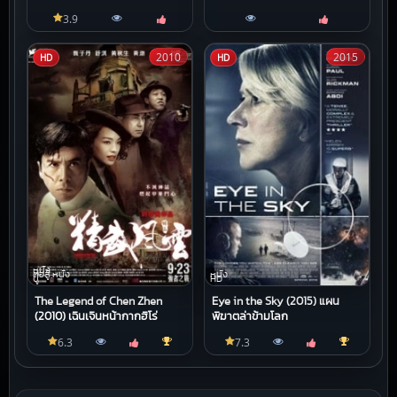
หลุน
3.9
2010
2015
HD
HD
หนัง
ต่อสู้,หนัง
หนัง
บู๊
HD
The Legend of Chen Zhen
Eye in the Sky (2015) แผน
(2010) เฉินเจินหน้ากากฮีโร่
พิฆาตล่าข้ามโลก
6.3
7.3