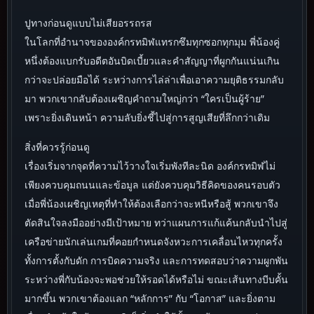
ปูทางก่อนดูแบบไม่เสียอรรถรส
ในโลกที่อำนาจขององค์กรทมิฬแทรกซึมทุกซอกทุกมุม พี่น้องคู่
หนึ่งต้องแบกรับอดีตอันบิดเบี้ยวและคำสัญญาที่ผูกกันแน่นเกิน
กว่าจะปล่อยมือได้ ระหว่างการไล่ล่าเพื่อเอาความยุติธรรมกลับ
มา พวกเขากลับต้องเผชิญคำถามใหญ่กว่า “ใครเป็นผู้ร้าย”
เพราะยิ่งเดินหน้า ความลับยิ่งชี้ไปสู่การสูญเสียที่ลึกกว่าเดิม
สิ่งที่ควรรู้ก่อนดู
เรื่องเริ่มจากจุดที่ความไว้วางใจเริ่มพังทีละนิด องค์กรทมิฬไม่
เพียงควบคุมถนนและข้อมูล แต่ยังควบคุมวิธีคิดของคนรอบตัว
เมื่อพี่น้องเผชิญเหตุที่ทำให้ต้องเลือกว่าจะหนีหรือสู้ พวกเขาจึง
ตัดสินใจลงมืออย่างมีเป้าหมาย ทว่าแผนการแก้แค้นกลับนำไปสู่
เครือข่ายนักเล่นเกมที่คอยกำหนดจังหวะการเคลื่อนไหวทุกครั้ง
ทั้งการตั้งกับดัก การบิดความจริง และการทดสอบว่าความผูกพัน
ระหว่างพี่กับน้องจะพอช่วยให้รอดได้หรือไม่ ขณะเส้นทางบีบคั้น
มากขึ้น พวกเขาต้องแลก “หลักการ” กับ “โอกาส” และยิ่งตาม