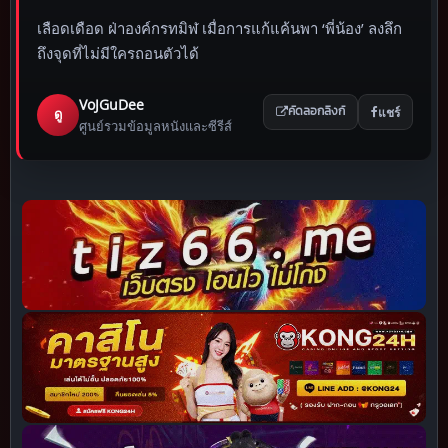
เลือดเดือด ฝ่าองค์กรทมิฬ เมื่อการแก้แค้นพา ‘พี่น้อง’ ลงลึก
ถึงจุดที่ไม่มีใครถอนตัวได้
VoJGuDee
แชร์
ดู
คัดลอกลิงก์
ศูนย์รวมข้อมูลหนังและซีรีส์