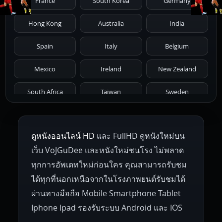
France
South Korea
Germany
1976
1975
1974
1973
1972
Hong Kong
Australia
India
1971
1970
1969
1968
1967
Spain
Italy
Belgium
1966
1965
1964
1963
1962
Mexico
Ireland
New Zealand
1961
1959
1958
1955
1954
South Africa
Taiwan
Sweden
1953
1952
1951
1950
1946
Netherlands
Russia
Poland
ดูหนังออนไลน์ HD
และ FullHD ดูหนังใหม่บน
1945
1942
1941
1940
1939
Hungary
Denmark
Bulgaria
เว็บ VoJGuDee และหนังใหม่ชนโรง ไม่พลาด
Czech Republic
Brazil
Turkey
1938
1937
1930
1928
1916
ทุกการอัพเดทใหม่ก่อนใคร คุณสามารถรับชม
ได้ทุกที่นอกเหนือจากในโรงภาพยนต์รับชมได้
ผ่านทางมือถือ Mobile Smartphone Tablet
Iphone Ipad รองรับระบบ Android และ IOS