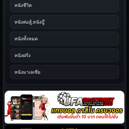
หนังชีวิต
หนังต่อสู้,หนังบู๊
หนังทั้งหมด
หนังฝรั่ง
หนังมาเลเซีย