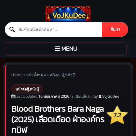
Search for:
ค้นหา
Skip to content
TOGGLE
MENU
NAVIGATION
Home
»
หนังทั้งหมด
»
หนังต่อสู้,หนังบู๊
หนังต่อสู้,หนังบู๊
16 พฤษภาคม 2026
Last Updated:
|
3 เดือน
ที่แล้ว
|
by
VoJGuDee
Blood Brothers Bara Naga
7.2
(2025) เลือดเดือด ฝ่าองค์กร
ทมิฬ