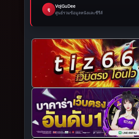
VoJGuDee
ดู
ศูนย์รวมข้อมูลหนังและซีรีส์