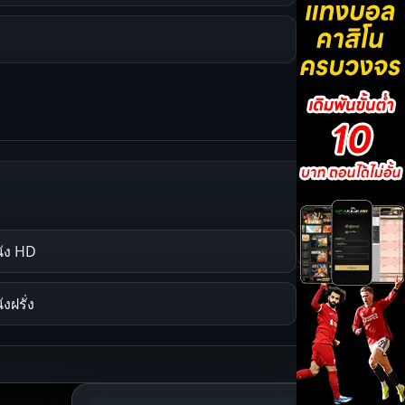
ัง HD
ังฝรั่ง