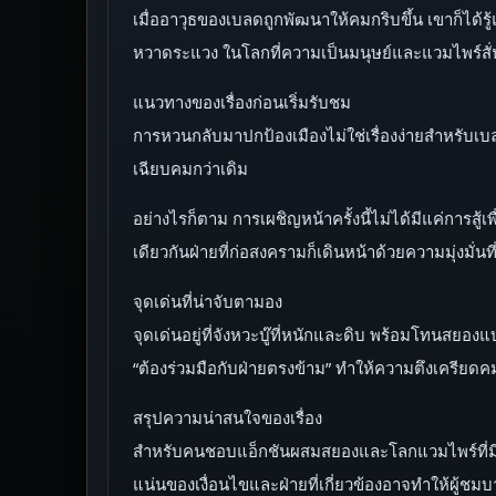
เมื่ออาวุธของเบลดถูกพัฒนาให้คมกริบขึ้น เขาก็ได้รู้
หวาดระแวง ในโลกที่ความเป็นมนุษย์และแวมไพร์ส
แนวทางของเรื่องก่อนเริ่มรับชม
การหวนกลับมาปกป้องเมืองไม่ใช่เรื่องง่ายสำหรับเบลด
เฉียบคมกว่าเดิม
อย่างไรก็ตาม การเผชิญหน้าครั้งนี้ไม่ได้มีแค่การส
เดียวกันฝ่ายที่ก่อสงครามก็เดินหน้าด้วยความมุ่งมั่
จุดเด่นที่น่าจับตามอง
จุดเด่นอยู่ที่จังหวะบู๊ที่หนักและดิบ พร้อมโทนสยอง
“ต้องร่วมมือกับฝ่ายตรงข้าม” ทำให้ความตึงเครียดคมข
สรุปความน่าสนใจของเรื่อง
สำหรับคนชอบแอ็กชันผสมสยองและโลกแวมไพร์ที่มีมุม
แน่นของเงื่อนไขและฝ่ายที่เกี่ยวข้องอาจทำให้ผู้ชมบา