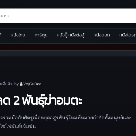
ส์
หนังไทย
การ์ตูน
หนังบู๊,หนังต่อสู้
หนังตลก
หนังไตร
อน
ที่แล้ว
|
by
VoJGuDee
ด 2 พันธุ์ฆ่าอมตะ
ร่วมมือกับศัตรูเพื่อหยุดอสูรพันธุ์ใหม่ที่หมายกำจัดทั้งมนุษย์และ
ไซไฟมันส์เข้มข้น