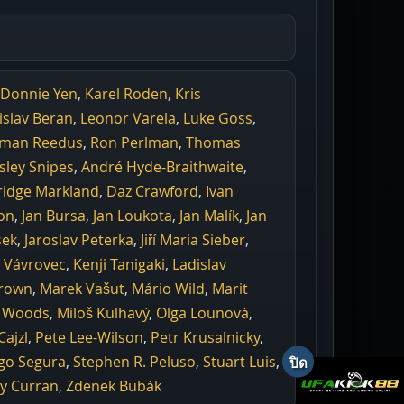
Donnie Yen
,
Karel Roden
,
Kris
islav Beran
,
Leonor Varela
,
Luke Goss
,
man Reedus
,
Ron Perlman
,
Thomas
ley Snipes
,
André Hyde-Braithwaite
,
ridge Markland
,
Daz Crawford
,
Ivan
on
,
Jan Bursa
,
Jan Loukota
,
Jan Malík
,
Jan
sek
,
Jaroslav Peterka
,
Jiří Maria Sieber
,
l Vávrovec
,
Kenji Tanigaki
,
Ladislav
rown
,
Marek Vašut
,
Mário Wild
,
Marit
l Woods
,
Miloš Kulhavý
,
Olga Lounová
,
Cajzl
,
Pete Lee-Wilson
,
Petr Krusalnicky
,
go Segura
,
Stephen R. Peluso
,
Stuart Luis
,
y Curran
,
Zdenek Bubák