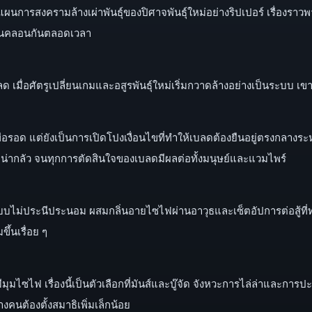
แผนการสงครามล้างเผ่าพันธุ์ของปิศาจพันธุ์ใหม่อย่างริปเปอร์ เรื่องราวพ
ั่นคลอนกันตลอดเวลา
 เมื่อศัตรูเปลี่ยนเกมและอสูรพันธุ์ใหม่เริ่มกวาดล้างอย่างเป็นระบบ เข
ู้เพื่อรอด แต่ยังเป็นการเปิดโปงเงื่อนไขที่ทำให้เบลดต้องยืนอยู่ตรงก
นที่น่ากลัว จนทุกการตัดสินใจของเบลดมีผลต่อทั้งมนุษย์และแวมไพร์
แบบไม่ประนีประนอม ผสมกลิ่นอายไซไฟผ่านอาวุธและเซ็ตอัปการต่อสู้ที่ทำใ
ึ้นเรื่อย ๆ
ไซไฟ เรื่องนี้เป็นตัวเลือกที่มันส์และบู๊จัด จังหวะการไล่ล่าและกา
งคนต้องตั้งสมาธิเพิ่มเล็กน้อย