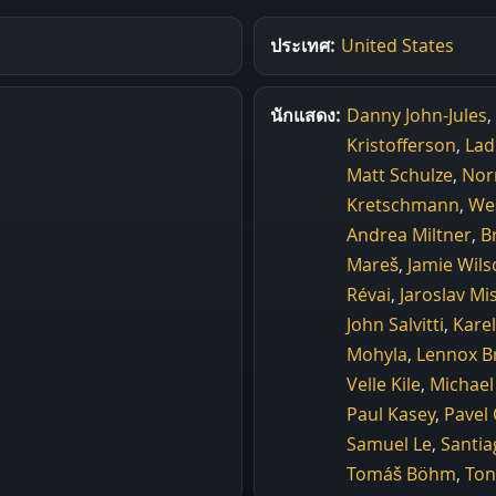
ะ
ประเทศ:
United States
นักแสดง:
Danny John-Jules
,
Kristofferson
,
Lad
Matt Schulze
,
Nor
Kretschmann
,
Wes
Andrea Miltner
,
B
Mareš
,
Jamie Wils
Révai
,
Jaroslav Mi
John Salvitti
,
Kare
Mohyla
,
Lennox B
Velle Kile
,
Michae
Paul Kasey
,
Pavel 
Samuel Le
,
Santia
Tomáš Böhm
,
Ton