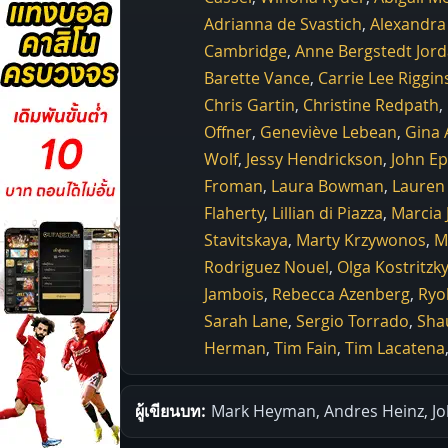
Adrianna de Svastich
,
Alexandra
Cambridge
,
Anne Bergstedt Jor
Barette Vance
,
Carrie Lee Riggin
Chris Gartin
,
Christine Redpath
,
Offner
,
Geneviève Lebean
,
Gina 
Wolf
,
Jessy Hendrickson
,
John E
Froman
,
Laura Bowman
,
Lauren
Flaherty
,
Lillian di Piazza
,
Marcia 
Stavitskaya
,
Marty Krzywonos
,
M
Rodriguez Nouel
,
Olga Kostritzky
Jambois
,
Rebecca Azenberg
,
Ryo
Sarah Lane
,
Sergio Torrado
,
Sha
Herman
,
Tim Fain
,
Tim Lacatena
ผู้เขียนบท:
Mark Heyman, Andres Heinz, Jo