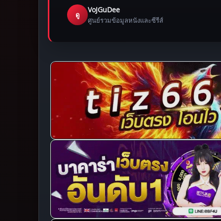
VoJGuDee
ดู
ศูนย์รวมข้อมูลหนังและซีรีส์