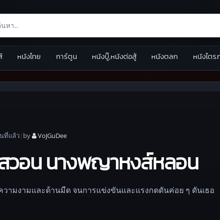
ส์
หนังไทย
การ์ตูน
หนังบู๊,หนังต่อสู้
หนังตลก
หนังไตร
อน
ที่แล้ว
|
by
VoJGuDee
ค สวอน นางพญาหงส์หลอน
ยทั้งความงามและด้านมืด จนการแข่งขันและแรงกดดันค่อย ๆ ดันเธอ