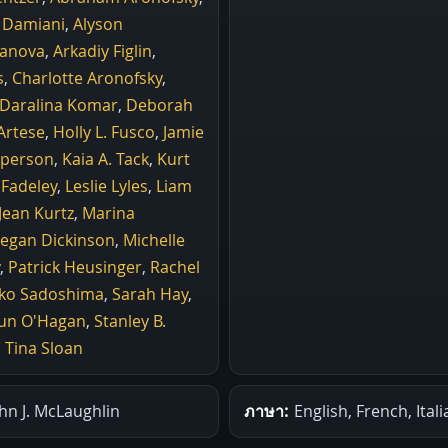
 Damiani
,
Alyson
danova
,
Arkadiy Figlin
,
s
,
Charlotte Aronofsky
,
Daralina Komar
,
Deborah
Artese
,
Holly L. Fusco
,
Jamie
pperson
,
Kaia A. Tack
,
Kurt
 Fadeley
,
Leslie Lyles
,
Liam
Jean Kurtz
,
Marina
egan Dickinson
,
Michelle
,
Patrick Heusinger
,
Rachel
ko Sadoshima
,
Sarah Hay
,
un O'Hagan
,
Stanley B.
,
Tina Sloan
hn J. McLaughlin
ภาษา:
English, French, Itali