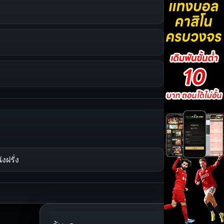
ังฝรั่ง