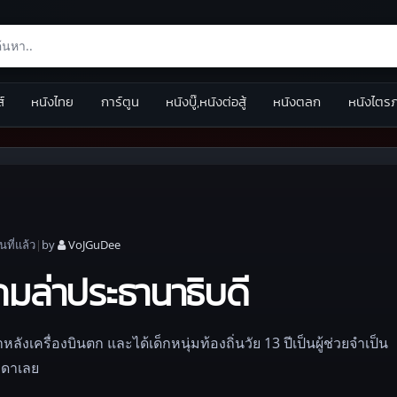
ส์
หนังไทย
การ์ตูน
หนังบู๊,หนังต่อสู้
หนังตลก
หนังไตร
อน
ที่แล้ว
|
by
VoJGuDee
กมล่าประธานาธิบดี
งเครื่องบินตก และได้เด็กหนุ่มท้องถิ่นวัย 13 ปีเป็นผู้ช่วยจำเป็น
รมดาเลย