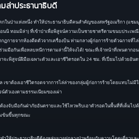
เกมล่าประธานาธิบดี
้ายยิงตกในป่าแห่งหนึ่ง ทำให้ประธานาธิบดีคนสำคัญของสหรัฐอเมริกา (แซ
 (ออนนิ ทอมมิล่า) ที่เข้าป่าเพื่อพิสูจน์ความเป็นชายชาตรีตามขนบประเ
กฏกายจากห้องดีดตัวจากเครื่องบิน ท่ามกลางผู้ก่อการร้ายตัวฉกาจที่ไล่ล
วมมือกันเพื่อหลบหนีการตามล่านี้ให้จงได้! ขณะที่เจ้าหน้าที่เพนตากอนเ
าจะพิสูจน์ฝีมือเฉพาะตัวและเอาชีวิตรอดใน 24 ชม. ที่เปี่ยมไปด้วยอันต
ล เขาต้องเอาชีวิตรอดจากการไล่ล่าของกลุ่มผู้ก่อการร้ายโดยแทบไม่มี
ิสูจน์ตัวเองตามธรรมเนียมของเผ่า
งต้องจับมือกันฝ่าภัยอันตรายและใช้ไหวพริบเอาตัวรอดในพื้นที่ที่เต็มไ
ข้มข้นขึ้นทุกขณะ
ุร้ายทำให้ประธานาธิบดีต้องหล่นมาอยู่กลางป่าพร้อมกับความโดดเดี่ยวแล