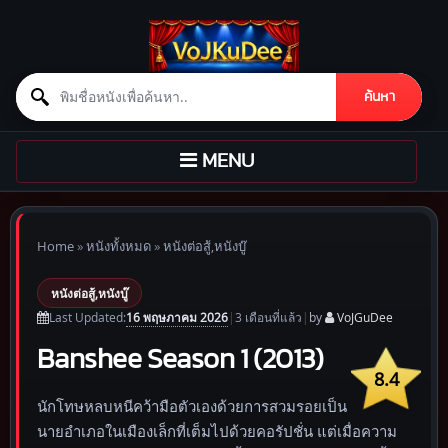
Search for:
ค้นหา
Skip to content
TOGGLE
MENU
NAVIGATION
Home
»
หนังทั้งหมด
»
หนังต่อสู้,หนังบู๊
หนังต่อสู้,หนังบู๊
16 พฤษภาคม 2026
Last Updated:
|
3 เดือน
ที่แล้ว
|
by
VoJGuDee
Banshee Season 1 (2013)
8.4
นักโทษหลบหนีคว้ามือตัวเองด้วยการสวมรอยเป็น
นายอำเภอในเมืองเล็กที่เต็มไปด้วยคอรัปชั่น แต่เมื่อความ