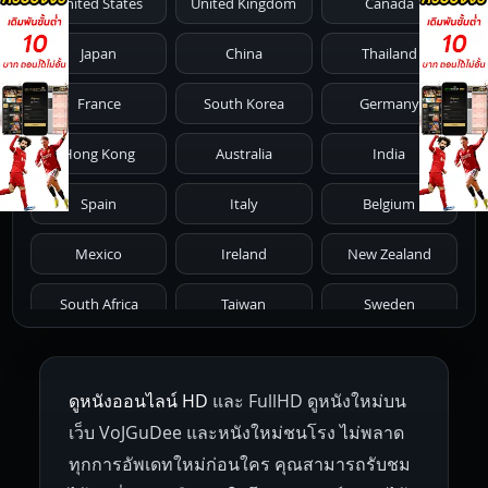
United States
United Kingdom
Canada
1986
1985
1984
1983
1982
Japan
China
Thailand
1981
1980
1979
1978
1977
France
South Korea
Germany
1976
1975
1974
1973
1972
Hong Kong
Australia
India
1971
1970
1969
1968
1967
Spain
Italy
Belgium
1966
1965
1964
1963
1962
Mexico
Ireland
New Zealand
1961
1959
1958
1955
1954
South Africa
Taiwan
Sweden
1953
1952
1951
1950
1946
Netherlands
Russia
Poland
ดูหนังออนไลน์ HD
และ FullHD ดูหนังใหม่บน
1945
1942
1941
1940
1939
Hungary
Denmark
Bulgaria
เว็บ VoJGuDee และหนังใหม่ชนโรง ไม่พลาด
Czech Republic
Brazil
Turkey
1938
1937
1930
1928
1916
ทุกการอัพเดทใหม่ก่อนใคร คุณสามารถรับชม