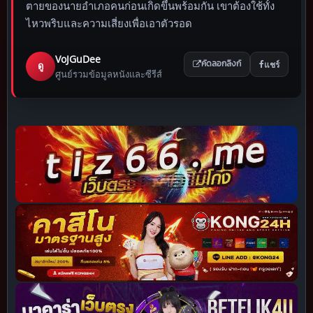
ตายของนายอำเภอคนก่อนเกิดขึ้นพร้อมกัน เขาต้องใช้ทั้ง
ไหวพริบและความเสี่ยงเพื่อเอาตัวรอด
VoJGuDee
แชร์
ดู
คัดลอกลิงก์
ศูนย์รวมข้อมูลหนังและซีรีส์