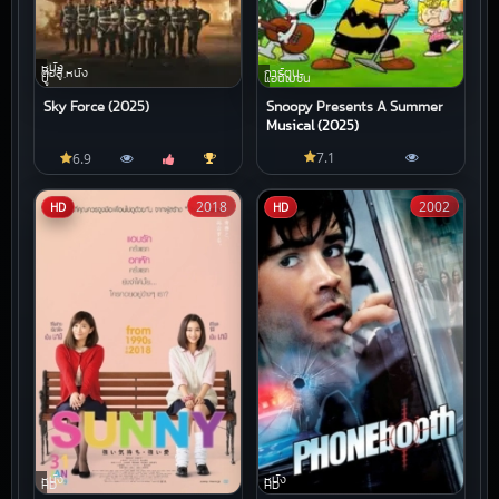
หนัง
ต่อสู้,หนัง
การ์ตูน
บู๊
แอนิเมชัน
Sky Force (2025)
Snoopy Presents A Summer
Musical (2025)
7.1
6.9
2018
2002
HD
HD
หนัง
หนัง
HD
HD