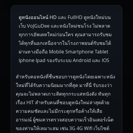
1953
1952
1951
1950
1946
Netherlands
Russia
Poland
ดูหนังออนไลน์ HD
และ FullHD ดูหนังใหม่บน
1945
1942
1941
1940
1939
Hungary
Denmark
Bulgaria
เว็บ VoJGuDee และหนังใหม่ชนโรง ไม่พลาด
Czech Republic
Brazil
Turkey
1938
1937
1930
1928
1916
ทุกการอัพเดทใหม่ก่อนใคร คุณสามารถรับชม
ได้ทุกที่นอกเหนือจากในโรงภาพยนต์รับชมได้
ผ่านทางมือถือ Mobile Smartphone Tablet
Iphone Ipad รองรับระบบ Android และ IOS
สำหรับคอหนังที่ชื่นชอบการดูหนังโดยเฉพาะหนัง
ใหม่ที่ได้รับความนิยมมากที่สุด มาที่นี่ รับรองว่า
คุณจะไม่พลาดเกาะติดทุกกระแสหนังดัง ทันทุก
เรื่อง HIT สำหรับคนที่ชอบดูหนังใหม่ล่าสุดด้วย
ความคมชัดและไม่มีกระตุกหรือค้างให้เสีย
อารมณ์ ผู้ชมควรตรวจสอบความเร็วอินเตอร์เน็ต
ของท่านให้เหมาะสม เช่น 3G 4G Wifi เว็บไซต์