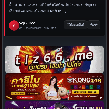
น้ำ ท่ามกลางสงครามที่บีบคั้นให้ต้องปกป้องคนสำคัญและ
เลือกเส้นทางของตัวเองอย่างกล้าหาญ
VoJGuDee
แชร์
ดู
คัดลอกลิงก์
ศูนย์รวมข้อมูลหนังและซีรีส์