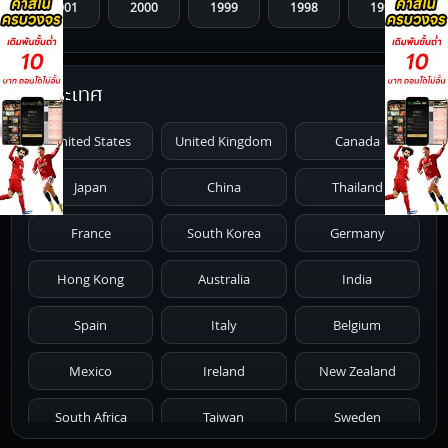
2001
2000
1999
1998
1997
1996
1995
1994
1993
1992
ประเทศ
1991
1990
1989
1988
1987
United States
United Kingdom
Canada
1986
1985
1984
1983
1982
Japan
China
Thailand
1981
1980
1979
1978
1977
France
South Korea
Germany
1976
1975
1974
1973
1972
Hong Kong
Australia
India
1971
1970
1969
1968
1967
Spain
Italy
Belgium
1966
1965
1964
1963
1962
Mexico
Ireland
New Zealand
1961
1959
1958
1955
1954
South Africa
Taiwan
Sweden