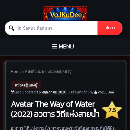
Search for:
ค้นหา
Skip to content
TOGGLE
MENU
NAVIGATION
Home
»
หนังทั้งหมด
»
หนังต่อสู้,หนังบู๊
หนังต่อสู้,หนังบู๊
16 พฤษภาคม 2026
Last Updated:
|
3 เดือน
ที่แล้ว
|
by
VoJGuDee
Avatar The Way of Water
7.5
(2022) อวตาร วิถีแห่งสายน้ำ
อวตาร วิถีแห่งสายน้ำ พาครอบครัวซัลลี่ออกผจญภัยใต้ผืน