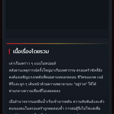
เนื้อเรื่องโดยรวม
เล่าเรื่องคร่าว ๆ แบบไม่สปอยล์
หลังผ่านเหตุการณ์ครั้งใหญ่มาเกือบทศวรรษ ครอบครัวซัลลี่ยัง
คงต้องเผชิญแรงกดดันที่คอยตามหลอกหลอน ชีวิตของเจค เนย์
ทีรี่และลูก ๆ เดินหน้าด้วยความพยายามจะ “อยู่ร่วม” ให้ได้
ท่ามกลางความเสี่ยงที่ไม่เคยลดลง
เมื่ออำนาจจากนอกผืนน้ำเริ่มเข้ามากดดัน ความสัมพันธ์และตัว
ตนของคนในครอบครัวถูกทดสอบซ้ำ การต่อสู้จึงไม่ใช่แค่เพื่อ